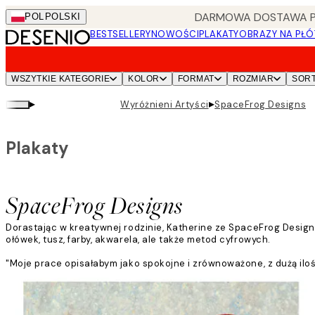
Skip
DARMOWA DOSTAWA PRZ
POL
POLSKI
to
BESTSELLERY
NOWOŚCI
PLAKATY
OBRAZY NA PŁÓ
main
content.
WSZYTKIE KATEGORIE
KOLOR
FORMAT
ROZMIAR
SOR
▸
▸
Wyróżnieni Artyści
SpaceFrog Designs
Plakaty
SpaceFrog Designs
Dorastając w kreatywnej rodzinie, Katherine ze SpaceFrog Designs
ołówek, tusz, farby, akwarela, ale także metod cyfrowych.
"Moje prace opisałabym jako spokojne i zrównoważone, z dużą ilo
Czytaj więcej
Katherine często wpada na pomysły swoich prac w środku nocy; na
"Natura ma zasadniczy wpływ na moją pracę. Fascynują mnie złożone