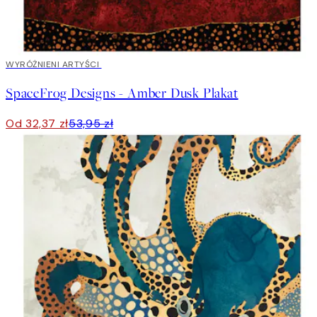
40%*
WYRÓŻNIENI ARTYŚCI
SpaceFrog Designs - Amber Dusk Plakat
Od 32,37 zł
53,95 zł