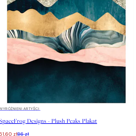
40%*
WYRÓŻNIENI ARTYŚCI
SpaceFrog Designs - Plush Peaks Plakat
51,60 zł
86 zł