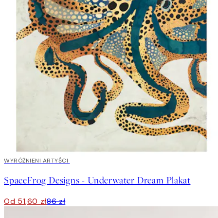
40%*
WYRÓŻNIENI ARTYŚCI
SpaceFrog Designs - Underwater Dream Plakat
Od 51,60 zł
86 zł