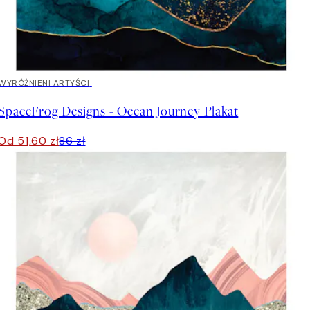
40%*
WYRÓŻNIENI ARTYŚCI
SpaceFrog Designs - Ocean Journey Plakat
Od 51,60 zł
86 zł