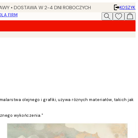
AWY • DOSTAWA W 2-4 DNI ROBOCZYCH
KOSZYK
DLA FIRM
larstwa olejnego i grafiki, używa różnych materiałów, takich jak
icznego wykończenia."
ra, aby nadać im ostateczny kształt.