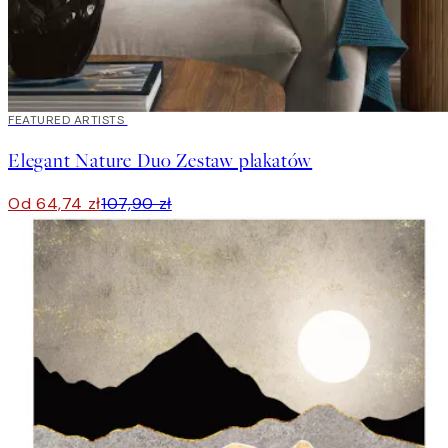
-40%
FEATURED ARTISTS
Elegant Nature Duo Zestaw plakatów
Od 64,74 zł
107,90 zł