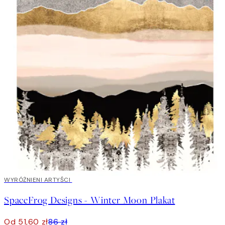
40%*
WYRÓŻNIENI ARTYŚCI
SpaceFrog Designs - Winter Moon Plakat
Od 51,60 zł
86 zł