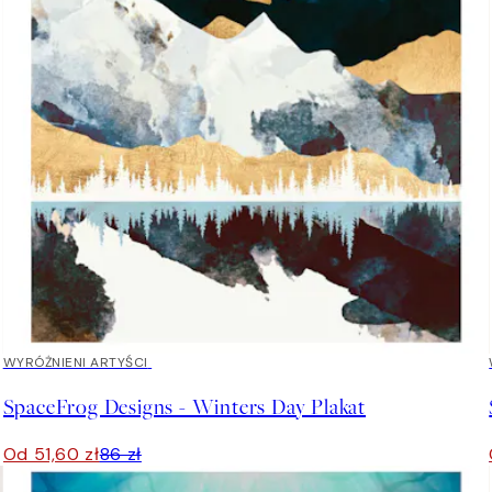
40%*
WYRÓŻNIENI ARTYŚCI
SpaceFrog Designs - Winters Day Plakat
Od 51,60 zł
86 zł