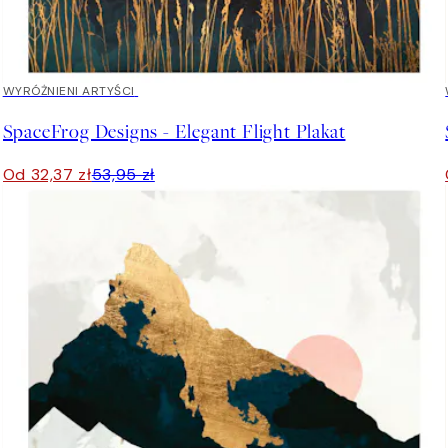
40%*
WYRÓŻNIENI ARTYŚCI
SpaceFrog Designs - Elegant Flight Plakat
Od 32,37 zł
53,95 zł