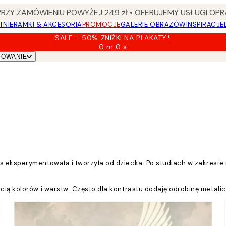
Y ZAMÓWIENIU POWYŻEJ 249 zł • OFERUJEMY USŁUGI OPR
TNIE
RAMKI & AKCESORIA
PROMOCJE
GALERIE OBRAZÓW
INSPIRACJE
SALE - 50% ZNIŻKI NA PLAKATY*
0 m
0 s
Ważny
TOWANIE
do:
2026-
08-
09
 eksperymentowała i tworzyła od dziecka. Po studiach w zakresie ma
ścią kolorów i warstw. Często dla kontrastu dodaję odrobinę metal
stępnie szkicuje je lub maluje, po czym przenosi na ekran kompute
 i proste relacje między kolorami, kształtami i fakturami."