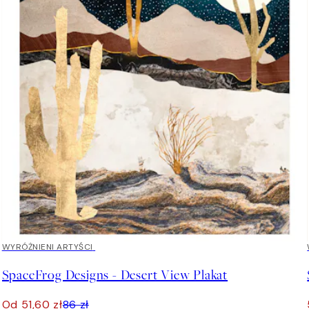
40%*
WYRÓŻNIENI ARTYŚCI
SpaceFrog Designs - Desert View Plakat
Od 51,60 zł
86 zł