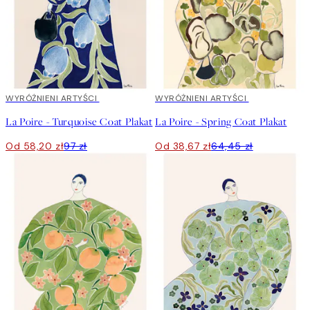
40%*
WYRÓŻNIENI ARTYŚCI
40%*
WYRÓŻNIENI ARTYŚCI
La Poire - Turquoise Coat Plakat
La Poire - Spring Coat Plakat
Od 58,20 zł
97 zł
Od 38,67 zł
64,45 zł