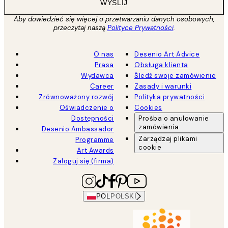
WYŚLIJ
Aby dowiedzieć się więcej o przetwarzaniu danych osobowych,
przeczytaj naszą
Polityce Prywatności
.
O nas
Desenio Art Advice
Prasa
Obsługa klienta
Wydawca
Śledź swoje zamówienie
Career
Zasady i warunki
Zrównoważony rozwój
Polityka prywatności
Oświadczenie o
Cookies
Dostępności
Prośba o anulowanie
zamówienia
Desenio Ambassador
Zarządzaj plikami
Programme
cookie
Art Awards
Zaloguj się (firma)
POL
POLSKI