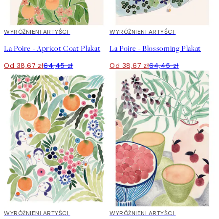
40%*
WYRÓŻNIENI ARTYŚCI
40%*
WYRÓŻNIENI ARTYŚCI
La Poire - Apricot Coat Plakat
La Poire - Blossoming Plakat
Od 38,67 zł
64,45 zł
Od 38,67 zł
64,45 zł
40%*
WYRÓŻNIENI ARTYŚCI
40%*
WYRÓŻNIENI ARTYŚCI