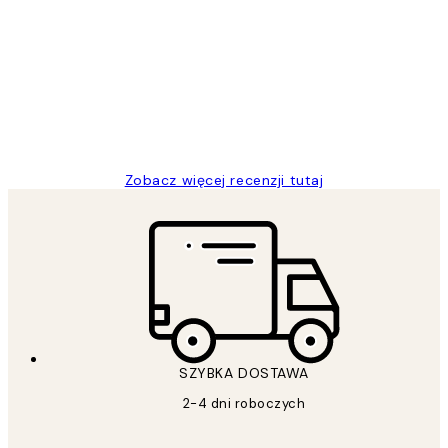
klientów
Excellent quality at a nice price
20 kwi
Magdalena B
Zobacz więcej recenzji tutaj
SZYBKA DOSTAWA
2-4 dni roboczych