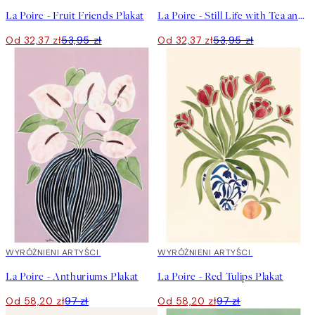
La Poire - Fruit Friends Plakat
La Poire - Still Life with Tea and Grapes Plakat
Od 32,37 zł
53,95 zł
Od 32,37 zł
53,95 zł
40%*
WYRÓŻNIENI ARTYŚCI
40%*
WYRÓŻNIENI ARTYŚCI
La Poire - Anthuriums Plakat
La Poire - Red Tulips Plakat
Od 58,20 zł
97 zł
Od 58,20 zł
97 zł