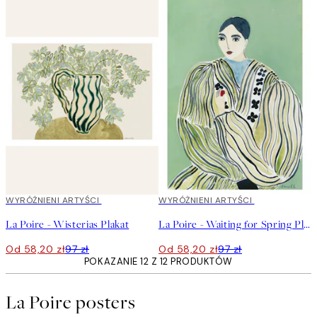
40%*
WYRÓŻNIENI ARTYŚCI
40%*
WYRÓŻNIENI ARTYŚCI
La Poire - Wisterias Plakat
La Poire - Waiting for Spring Plakat
Od 58,20 zł
97 zł
Od 58,20 zł
97 zł
POKAZANIE 12 Z 12 PRODUKTÓW
La Poire posters