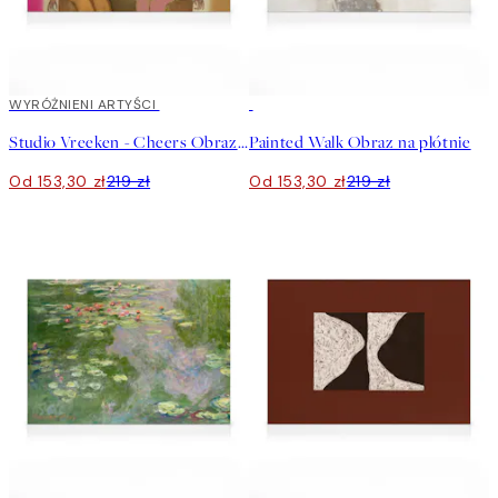
30%*
WYRÓŻNIENI ARTYŚCI
30%*
Studio Vreeken - Cheers Obraz na płótnie
Painted Walk Obraz na płótnie
Od 153,30 zł
219 zł
Od 153,30 zł
219 zł