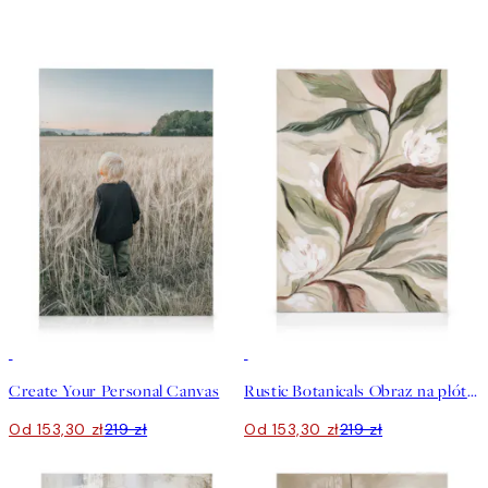
30%*
Stwórz Sztukę
30%*
Create Your Personal Canvas
Rustic Botanicals Obraz na płótnie
Od 153,30 zł
219 zł
Od 153,30 zł
219 zł