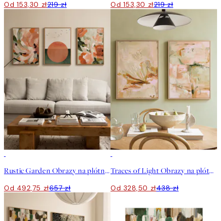
Od 153,30 zł
219 zł
Od 153,30 zł
219 zł
-25%
-25%
Rustic Garden Obrazy na płótnie Trio
Traces of Light Obrazy na płótnie Duo
Od 492,75 zł
657 zł
Od 328,50 zł
438 zł