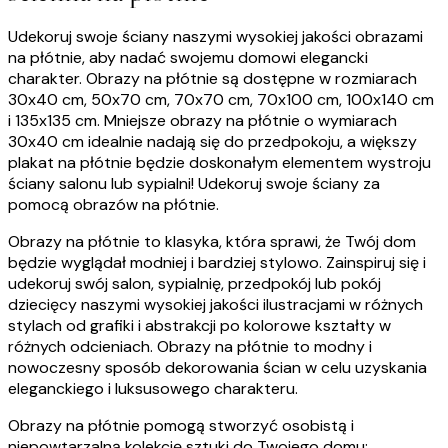
Udekoruj swoje ściany naszymi wysokiej jakości obrazami
na płótnie, aby nadać swojemu domowi elegancki
charakter. Obrazy na płótnie są dostępne w rozmiarach
30x40 cm, 50x70 cm, 70x70 cm, 70x100 cm, 100x140 cm
i 135x135 cm. Mniejsze obrazy na płótnie o wymiarach
30x40 cm idealnie nadają się do przedpokoju, a większy
plakat na płótnie będzie doskonałym elementem wystroju
ściany salonu lub sypialni! Udekoruj swoje ściany za
pomocą obrazów na płótnie.
Obrazy na płótnie to klasyka, która sprawi, że Twój dom
będzie wyglądał modniej i bardziej stylowo. Zainspiruj się i
udekoruj swój salon, sypialnię, przedpokój lub pokój
dziecięcy naszymi wysokiej jakości ilustracjami w różnych
stylach od grafiki i abstrakcji po kolorowe kształty w
różnych odcieniach. Obrazy na płótnie to modny i
nowoczesny sposób dekorowania ścian w celu uzyskania
eleganckiego i luksusowego charakteru.
Obrazy na płótnie pomogą stworzyć osobistą i
niepowtarzalną kolekcję sztuki do Twojego domu: