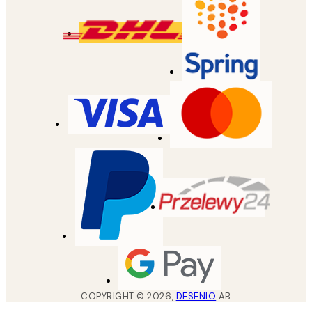
COPYRIGHT ©
2026
,
DESENIO
AB