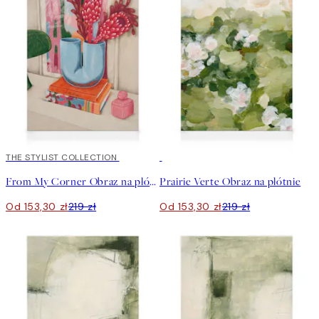
30%*
THE STYLIST COLLECTION
30%*
From My Corner Obraz na płótnie
Prairie Verte Obraz na płótnie
Od 153,30 zł
219 zł
Od 153,30 zł
219 zł