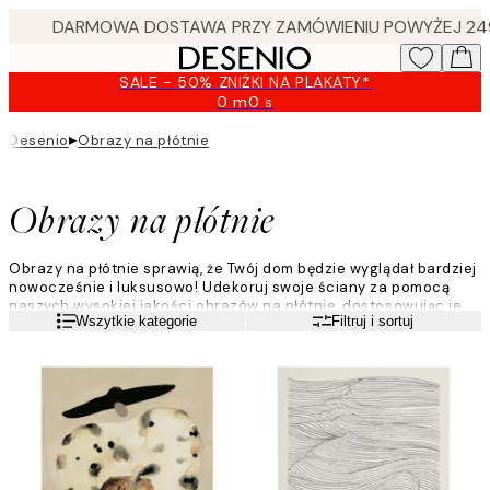
Skip
to
main
SALE - 50% ZNIŻKI NA PLAKATY*
content.
0 m
0 s
Ważny
do:
▸
Desenio
Obrazy na płótnie
2026-
08-
09
Obrazy na płótnie
Obrazy na płótnie sprawią, że Twój dom będzie wyglądał bardziej
nowocześnie i luksusowo! Udekoruj swoje ściany za pomocą
naszych wysokiej jakości obrazów na płótnie, dostosowując je
Czytaj więcej
Wszytkie kategorie
Filtruj i sortuj
do swojego unikatowego stylu. Najwyższa jakość dla
nowoczesnego domu.