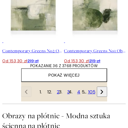
30%*
30%*
Contemporary Greens No2 Obraz na płótnie
Contemporary Greens No1 Obraz na płótnie
Od 153,30 zł
219 zł
Od 153,30 zł
219 zł
POKAZANIE 36 Z 3768 PRODUKTÓW
POKAŻ WIĘCEJ
1
2
3
4
…
105
Obrazy na płótnie - Modna sztuka
ścienna na płótnie