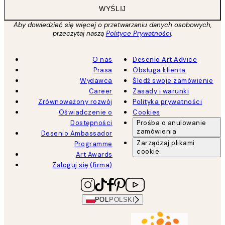
WYŚLIJ
Aby dowiedzieć się więcej o przetwarzaniu danych osobowych,
przeczytaj naszą
Polityce Prywatności
.
O nas
Desenio Art Advice
Prasa
Obsługa klienta
Wydawca
Śledź swoje zamówienie
Career
Zasady i warunki
Zrównoważony rozwój
Polityka prywatności
Oświadczenie o
Cookies
Dostępności
Prośba o anulowanie
zamówienia
Desenio Ambassador
Zarządzaj plikami
Programme
cookie
Art Awards
Zaloguj się (firma)
POL
POLSKI