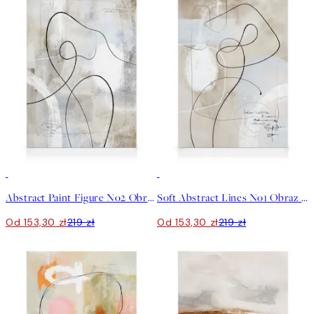
30%*
30%*
Abstract Paint Figure No2 Obraz na płótnie
Soft Abstract Lines No1 Obraz na płótnie
Od 153,30 zł
219 zł
Od 153,30 zł
219 zł