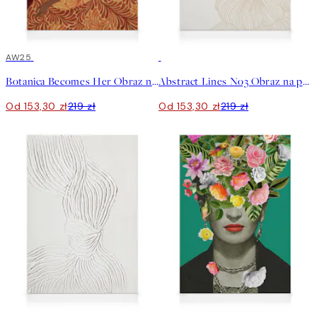
30%*
AW25
30%*
Botanica Becomes Her Obraz na płótnie
Abstract Lines No3 Obraz na płótnie
Od 153,30 zł
219 zł
Od 153,30 zł
219 zł