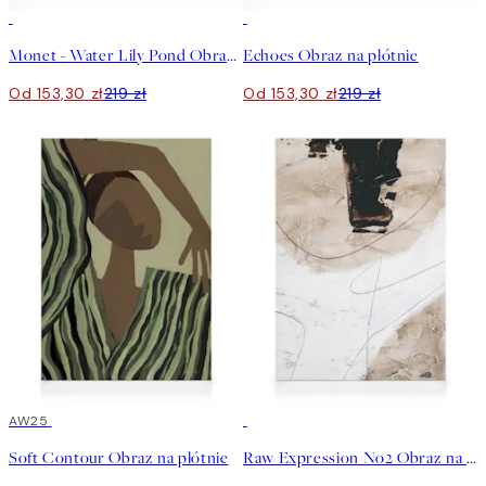
30%*
30%*
Monet - Water Lily Pond Obraz na płótnie
Echoes Obraz na płótnie
Od 153,30 zł
219 zł
Od 153,30 zł
219 zł
30%*
AW25
30%*
Soft Contour Obraz na płótnie
Raw Expression No2 Obraz na płótnie