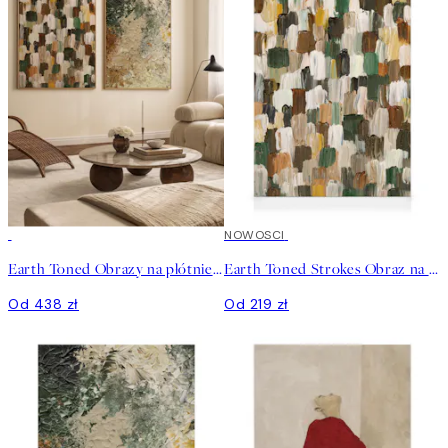
NOWOSCI
Earth Toned Obrazy na płótnie Duo
Earth Toned Strokes Obraz na płótnie
Od 438 zł
Od 219 zł