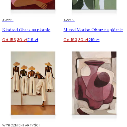
30%*
AW25
30%*
AW25
Kindred Obraz na płótnie
Muted Motion Obraz na płótnie
Od 153,30 zł
219 zł
Od 153,30 zł
219 zł
30%*
WYRÓŻNIENI ARTYŚCI
30%*