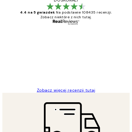
4.4 na 5 gwiazdek
Na podstawie 108435 recenzji.
Zobacz niektóre z nich tutaj.
Zweryfikowany kupujący
Opinie
klientów
Excellent quality at a nice price
20 kwi
Magdalena B
Zobacz więcej recenzji tutaj