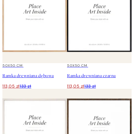
15%*
50X50 CM
15%*
50X50 CM
Ramka drewniana dębowa
Ramka drewniana czarna
113,05 zł
133 zł
113,05 zł
133 zł