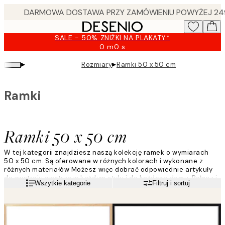
Skip
to
main
SALE - 50% ZNIŻKI NA PLAKATY*
content.
0 m
0 s
Ważny
do:
▸
▸
Rozmiary
Ramki 50 x 50 cm
2026-
08-
10
Ramki
Ramki 50 x 50 cm
W tej kategorii znajdziesz naszą kolekcję ramek o wymiarach
50 x 50 cm. Są oferowane w różnych kolorach i wykonane z
różnych materiałów Możesz więc dobrać odpowiednie artykuły
do wystroju wnętrza w każdym stylu i do każdego domu. Połącz i
Czytaj więcej
Wszytkie kategorie
Filtruj i sortuj
dopasuj ramki w różnych wariantach kolorystycznych
i wykonane z różnych materiałów, aby stworzyć modną ścianę z
obrazami!