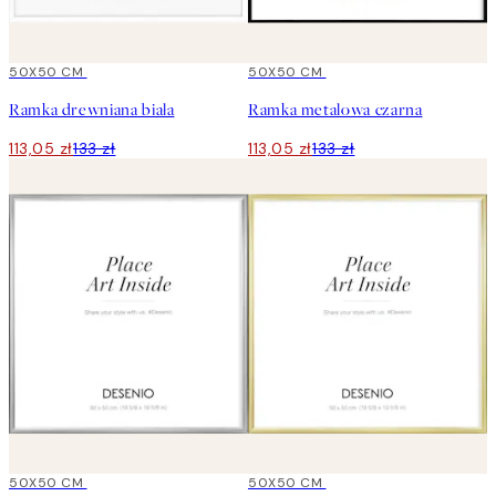
15%*
50X50 CM
15%*
50X50 CM
Ramka drewniana biała
Ramka metalowa czarna
113,05 zł
133 zł
113,05 zł
133 zł
15%*
50X50 CM
15%*
50X50 CM