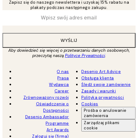
Zapisz się do naszego newslettera i uzyskaj 15% rabatu na
plakaty podczas następnego zakupu.
*
Email
WYŚLIJ
Aby dowiedzieć się więcej o przetwarzaniu danych osobowych,
przeczytaj naszą
Polityce Prywatności
.
O nas
Desenio Art Advice
Prasa
Obsługa klienta
Wydawca
Śledź swoje zamówienie
Career
Zasady i warunki
Zrównoważony rozwój
Polityka prywatności
Oświadczenie o
Cookies
Dostępności
Prośba o anulowanie
zamówienia
Desenio Ambassador
Zarządzaj plikami
Programme
cookie
Art Awards
Zaloguj się (firma)