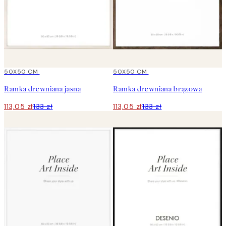
15%*
50X50 CM
15%*
50X50 CM
Ramka drewniana jasna
Ramka drewniana brązowa
113,05 zł
133 zł
113,05 zł
133 zł