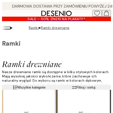
Skip
to
main
SALE - 50% ZNIŻKI NA PLAKATY*
content.
▸
▸
Ramki
Ramki drewniane
Ramki
Ramki drewniane
Nasze drewniane ramki są dostępne w kilku stylowych kolorach.
Mają wysokiej jakości wykończenie, które zachowuje ich
naturalny wygląd. Do wyboru są ramki w kolorach dębowym,
czarnego drewna, białego drewna, brązowego drewna i jasnego
Czytaj więcej
Wszytkie kategorie
Filtruj i sortuj
drewna. Wszystkie mają smukły, wąski profil. Nasze drewniane
ramki są wyposażone w szyby z akrylu. Jest to lekki i trwały
materiał, który chroni plakaty przez długi czas. Ramki otwierają
się łatwo od tyłu i można je wieszać w pozycji pionowej i
poziomej.