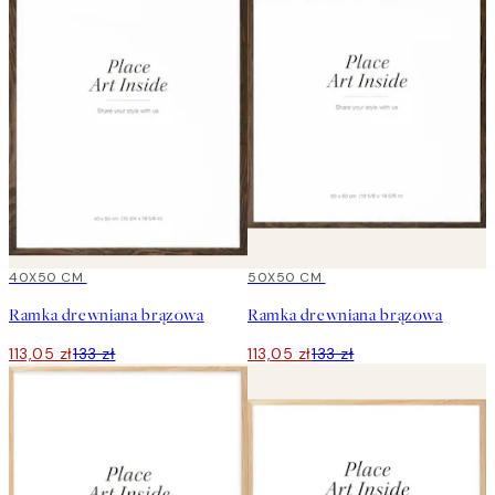
15%*
40X50 CM
15%*
50X50 CM
Ramka drewniana brązowa
Ramka drewniana brązowa
113,05 zł
133 zł
113,05 zł
133 zł