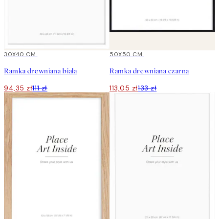
15%*
30X40 CM
15%*
50X50 CM
Ramka drewniana biała
Ramka drewniana czarna
94,35 zł
111 zł
113,05 zł
133 zł