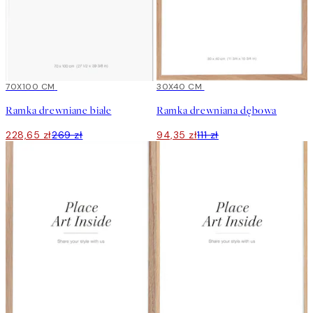
15%*
70X100 CM
15%*
30X40 CM
Ramka drewniane białe
Ramka drewniana dębowa
228,65 zł
269 zł
94,35 zł
111 zł