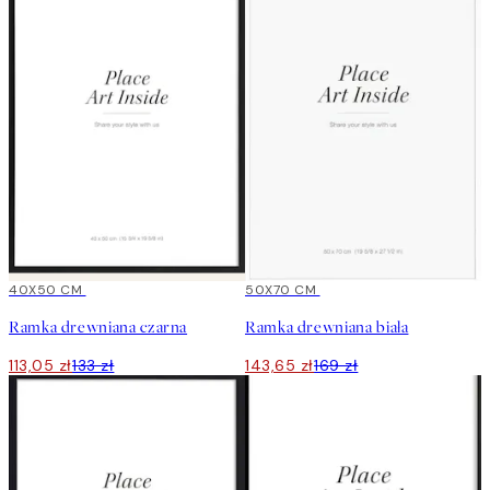
15%*
40X50 CM
15%*
50X70 CM
Ramka drewniana czarna
Ramka drewniana biała
113,05 zł
133 zł
143,65 zł
169 zł