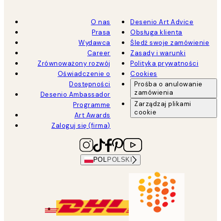
O nas
Desenio Art Advice
Prasa
Obsługa klienta
Wydawca
Śledź swoje zamówienie
Career
Zasady i warunki
Zrównoważony rozwój
Polityka prywatności
Oświadczenie o
Cookies
Dostępności
Prośba o anulowanie
zamówienia
Desenio Ambassador
Zarządzaj plikami
Programme
cookie
Art Awards
Zaloguj się (firma)
POL
POLSKI