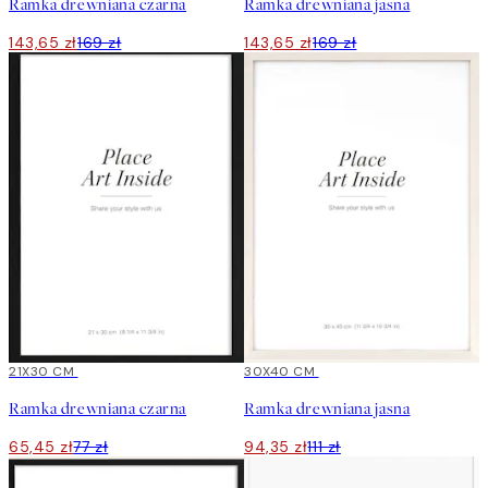
Ramka drewniana czarna
Ramka drewniana jasna
143,65 zł
169 zł
143,65 zł
169 zł
15%*
21X30 CM
15%*
30X40 CM
Ramka drewniana czarna
Ramka drewniana jasna
65,45 zł
77 zł
94,35 zł
111 zł