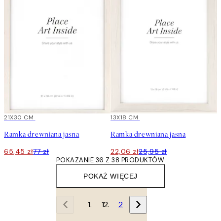
15%*
21X30 CM
15%*
13X18 CM
Ramka drewniana jasna
Ramka drewniana jasna
65,45 zł
77 zł
22,06 zł
25,95 zł
POKAZANIE 36 Z 38 PRODUKTÓW
POKAŻ WIĘCEJ
1
2