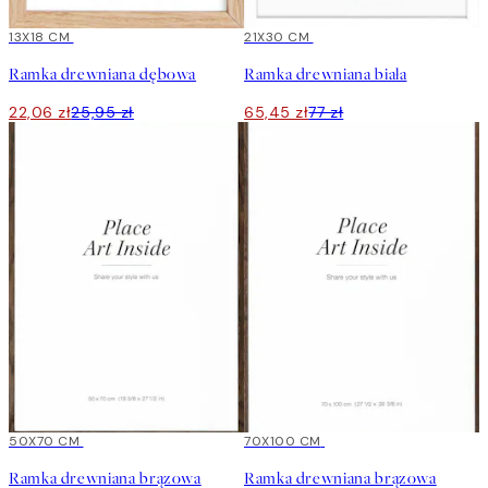
15%*
13X18 CM
15%*
21X30 CM
Ramka drewniana dębowa
Ramka drewniana biała
22,06 zł
25,95 zł
65,45 zł
77 zł
15%*
50X70 CM
15%*
70X100 CM
Ramka drewniana brązowa
Ramka drewniana brązowa