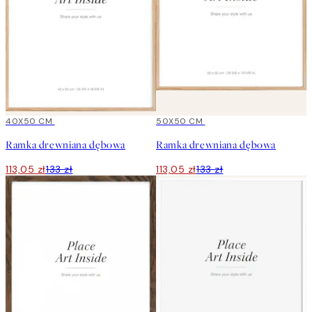
15%*
40X50 CM
15%*
50X50 CM
Ramka drewniana dębowa
Ramka drewniana dębowa
113,05 zł
133 zł
113,05 zł
133 zł