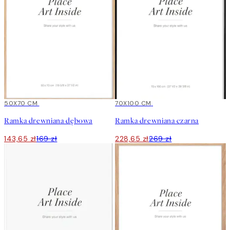
15%*
50X70 CM
15%*
70X100 CM
Ramka drewniana dębowa
Ramka drewniana czarna
143,65 zł
169 zł
228,65 zł
269 zł