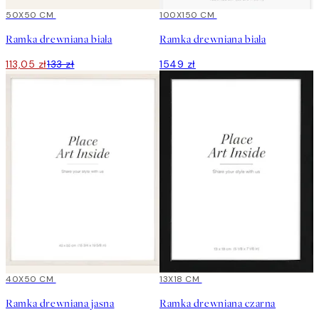
15%*
50X50 CM
100X150 CM
Ramka drewniana biała
Ramka drewniana biała
113,05 zł
133 zł
1549 zł
15%*
40X50 CM
15%*
13X18 CM
Ramka drewniana jasna
Ramka drewniana czarna