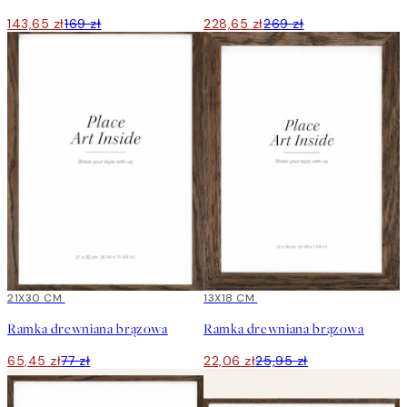
143,65 zł
169 zł
228,65 zł
269 zł
15%*
21X30 CM
15%*
13X18 CM
Ramka drewniana brązowa
Ramka drewniana brązowa
65,45 zł
77 zł
22,06 zł
25,95 zł