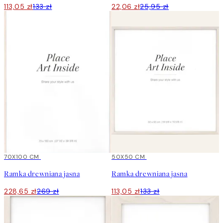
113,05 zł
133 zł
22,06 zł
25,95 zł
15%*
70X100 CM
15%*
50X50 CM
Ramka drewniana jasna
Ramka drewniana jasna
228,65 zł
269 zł
113,05 zł
133 zł