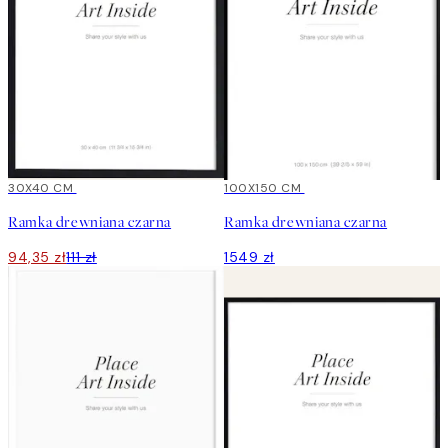
15%*
30X40 CM
100X150 CM
Ramka drewniana czarna
Ramka drewniana czarna
94,35 zł
111 zł
1549 zł