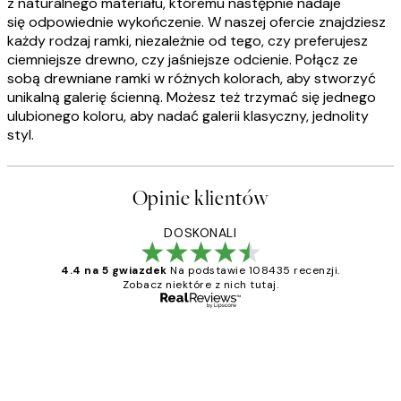
z naturalnego materiału, któremu następnie nadaje
się odpowiednie wykończenie. W naszej ofercie znajdziesz
każdy rodzaj ramki, niezależnie od tego, czy preferujesz
ciemniejsze drewno, czy jaśniejsze odcienie. Połącz ze
sobą drewniane ramki w różnych kolorach, aby stworzyć
unikalną galerię ścienną. Możesz też trzymać się jednego
ulubionego koloru, aby nadać galerii klasyczny, jednolity
styl.
Opinie klientów
DOSKONALI
4.4 na 5 gwiazdek
Na podstawie 108435 recenzji.
Zobacz niektóre z nich tutaj.
Zweryfikowany kupujący
Opinie
klientów
Excellent quality at a nice price