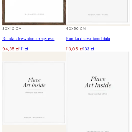
15%*
30X40 CM
15%*
40X50 CM
Ramka drewniana brązowa
Ramka drewniana biała
94,35 zł
111 zł
113,05 zł
133 zł