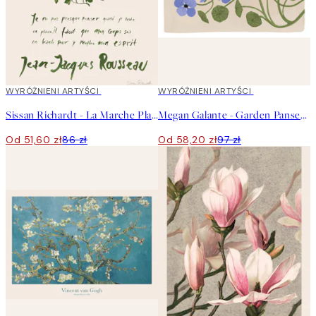
40%*
WYRÓŻNIENI ARTYŚCI
40%*
WYRÓŻNIENI ARTYŚCI
Sissan Richardt - La Marche Plakat
Megan Galante - Garden Pansey Plakat
Od 51,60 zł
86 zł
Od 58,20 zł
97 zł