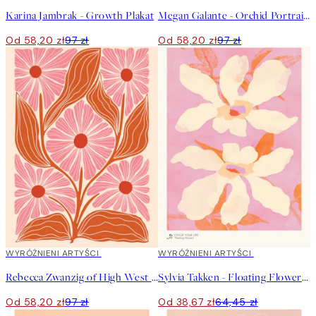
Karina Jambrak - Growth Plakat
Megan Galante - Orchid Portrait Plakat
Od 58,20 zł
97 zł
Od 58,20 zł
97 zł
40%*
WYRÓŻNIENI ARTYŚCI
40%*
WYRÓŻNIENI ARTYŚCI
Rebecca Zwanzig of High West Wild - Paige Plakat
Sylvia Takken - Floating Flowers Plakat
Od 58,20 zł
97 zł
Od 38,67 zł
64,45 zł