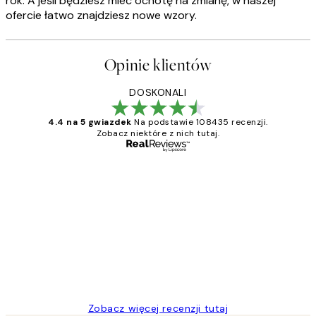
rok. A jeśli będziesz mieć ochotę na zmianę, w naszej
ofercie łatwo znajdziesz nowe wzory.
Opinie klientów
DOSKONALI
4.4 na 5 gwiazdek
Na podstawie 108435 recenzji.
Zobacz niektóre z nich tutaj.
Zweryfikowany kupujący
Opinie
klientów
Excellent quality at a nice price
20 kwi
Magdalena B
Zobacz więcej recenzji tutaj