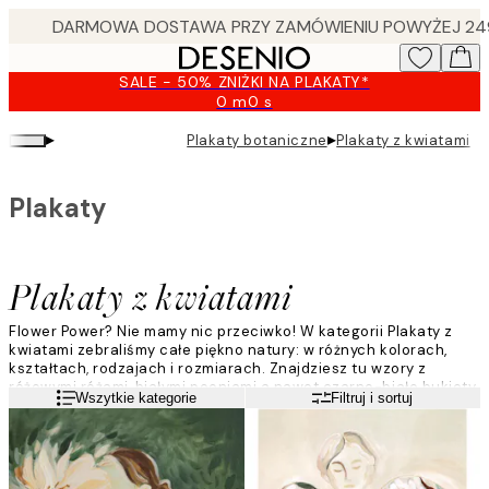
Skip
to
main
SALE - 50% ZNIŻKI NA PLAKATY*
content.
0 m
0 s
Ważny
do:
▸
▸
Plakaty botaniczne
Plakaty z kwiatami
2026-
08-
09
Plakaty
Plakaty z kwiatami
Flower Power? Nie mamy nic przeciwko! W kategorii Plakaty z
kwiatami zebraliśmy całe piękno natury: w różnych kolorach,
kształtach, rodzajach i rozmiarach. Znajdziesz tu wzory z
różowymi różami, białymi peoniami a nawet czarno-białe bukiety.
Czytaj więcej
Wszytkie kategorie
Filtruj i sortuj
W swoim domu możesz mieć tyle plakatów z kwiatami, ile tylko
chcesz.