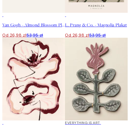
50%*
50%*
Van Gogh - Almond Blossom Plakat
L. Prang & Co. - Magnolia Plakat
Od 26,98 zł
53,95 zł
Od 26,98 zł
53,95 zł
50%*
EVERYTHING IS ART