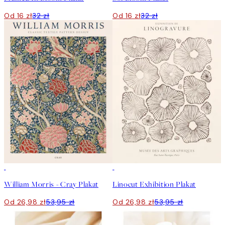
Od 16 zł
32 zł
Od 16 zł
32 zł
50%*
50%*
William Morris - Cray Plakat
Linocut Exhibition Plakat
Od 26,98 zł
53,95 zł
Od 26,98 zł
53,95 zł