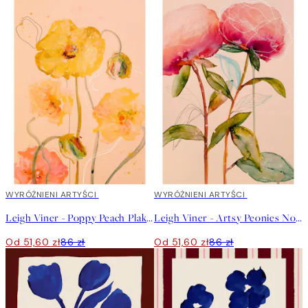
40%*
WYRÓŻNIENI ARTYŚCI
40%*
WYRÓŻNIENI ARTYŚCI
Leigh Viner - Poppy Peach Plakat
Leigh Viner - Artsy Peonies No2 Plakat
Od 51,60 zł
86 zł
Od 51,60 zł
86 zł