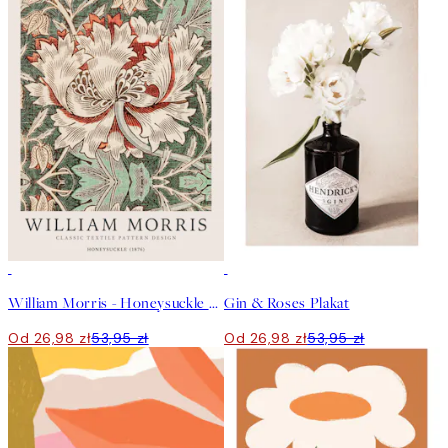
50%*
50%*
William Morris - Honeysuckle Plakat
Gin & Roses Plakat
Od 26,98 zł
53,95 zł
Od 26,98 zł
53,95 zł