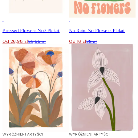
50%*
50%*
Pressed Flowers No2 Plakat
No Rain. No Flowers Plakat
Od 26,98 zł
53,95 zł
Od 16 zł
32 zł
40%*
WYRÓŻNIENI ARTYŚCI
40%*
WYRÓŻNIENI ARTYŚCI