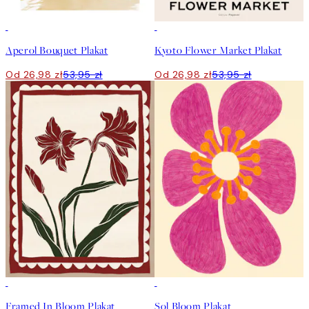
50%*
50%*
Aperol Bouquet Plakat
Kyoto Flower Market Plakat
Od 26,98 zł
53,95 zł
Od 26,98 zł
53,95 zł
50%*
50%*
Framed In Bloom Plakat
Sol Bloom Plakat