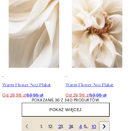
50%*
50%*
Warm Flower No2 Plakat
Warm Flower No1 Plakat
Od 26,98 zł
53,95 zł
Od 26,98 zł
53,95 zł
POKAZANIE 36 Z 340 PRODUKTÓW
POKAŻ WIĘCEJ
1
2
3
4
…
10