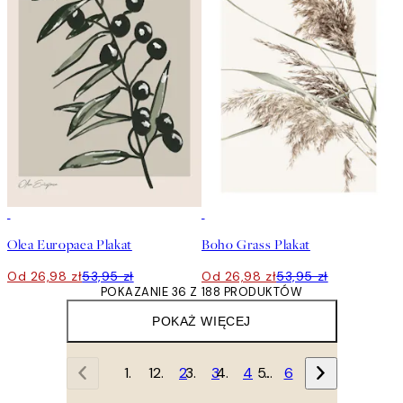
50%*
50%*
Olea Europaea Plakat
Boho Grass Plakat
Od 26,98 zł
53,95 zł
Od 26,98 zł
53,95 zł
POKAZANIE 36 Z 188 PRODUKTÓW
POKAŻ WIĘCEJ
1
2
3
4
…
6