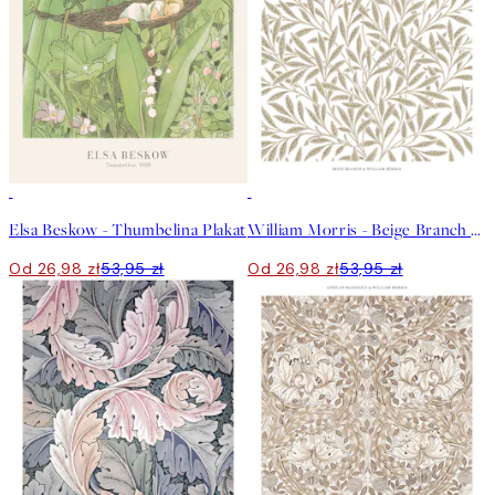
50%*
50%*
Elsa Beskow - Thumbelina Plakat
William Morris - Beige Branch Plakat
Od 26,98 zł
53,95 zł
Od 26,98 zł
53,95 zł