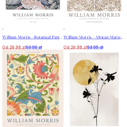
50%*
50%*
William Morris - Botanical Pattern Plakat
William Morris - African Marigold Plakat
Od 26,98 zł
53,95 zł
Od 26,98 zł
53,95 zł