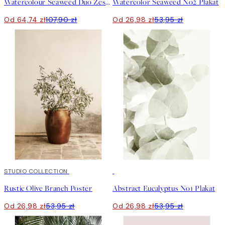
Watercolour Seaweed Duo Zestaw plakatów
Watercolor Seaweed No2 Plakat
Od 64,74 zł
107,90 zł
Od 26,98 zł
53,95 zł
50%*
STUDIO COLLECTION
50%*
Rustic Olive Branch Poster
Abstract Eucalyptus No1 Plakat
Od 26,98 zł
53,95 zł
Od 26,98 zł
53,95 zł