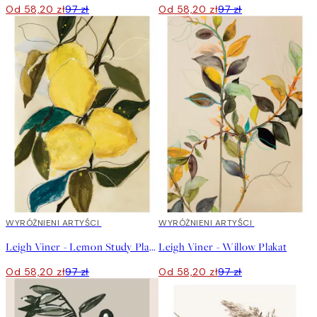
Od 58,20 zł
97 zł
Od 58,20 zł
97 zł
40%*
WYRÓŻNIENI ARTYŚCI
40%*
WYRÓŻNIENI ARTYŚCI
Leigh Viner - Lemon Study Plakat
Leigh Viner - Willow Plakat
Od 58,20 zł
97 zł
Od 58,20 zł
97 zł