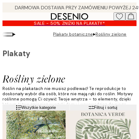
Skip
to
main
SALE - 50% ZNIŻKI NA PLAKATY*
content.
▸
▸
Plakaty botaniczne
Rośliny zielone
Plakaty
Rośliny zielone
Roślin na plakatach nie musisz podlewać! Te reprodukcje to
doskonały wybór dla osób, które nie mają ręki do roślin. Motywy
roślinne pomogą Ci ożywić Twoje wnętrza – to elementy, dzięki
którym łatwo zmienisz wystrój domu i wprowadzisz do niego
Czytaj więcej
Wszytkie kategorie
Filtruj i sortuj
nieco koloru i piękne kształty.