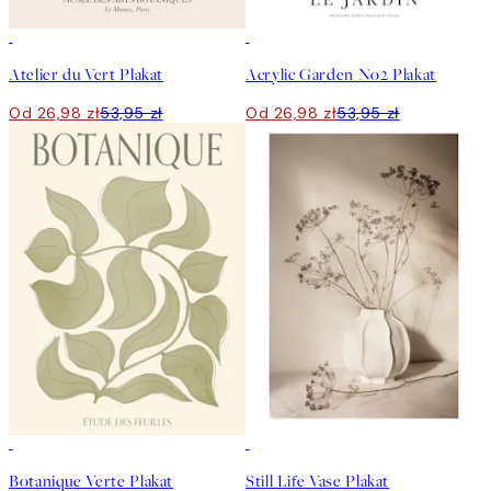
50%*
50%*
Atelier du Vert Plakat
Acrylic Garden No2 Plakat
Od 26,98 zł
53,95 zł
Od 26,98 zł
53,95 zł
50%*
50%*
Botanique Verte Plakat
Still Life Vase Plakat