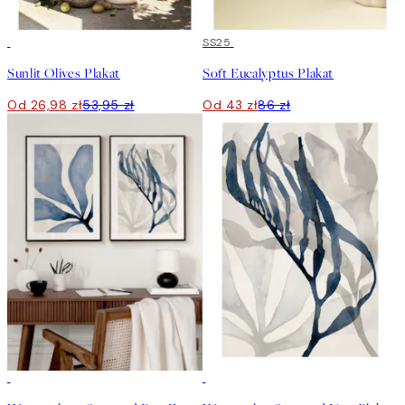
50%*
50%*
SS25
Sunlit Olives Plakat
Soft Eucalyptus Plakat
Od 26,98 zł
53,95 zł
Od 43 zł
86 zł
-40%
50%*