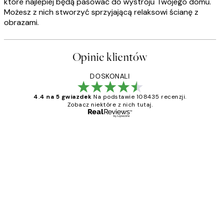
które najlepiej będą pasować do wystroju Twojego domu.
Możesz z nich stworzyć sprzyjającą relaksowi ścianę z
obrazami.
Opinie klientów
DOSKONALI
4.4 na 5 gwiazdek
Na podstawie 108435 recenzji.
Zobacz niektóre z nich tutaj.
Zweryfikowany kupujący
Opinie
klientów
Excellent quality at a nice price
20 kwi
Magdalena B