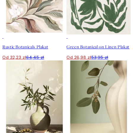
50%*
50%*
Rustic Botanicals Plakat
Green Botanical on Linen Plakat
Od 32,23 zł
64,45 zł
Od 26,98 zł
53,95 zł