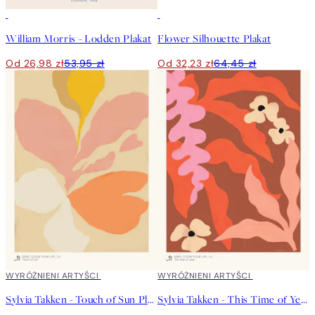
50%*
50%*
William Morris - Lodden Plakat
Flower Silhouette Plakat
Od 26,98 zł
53,95 zł
Od 32,23 zł
64,45 zł
40%*
WYRÓŻNIENI ARTYŚCI
40%*
WYRÓŻNIENI ARTYŚCI
Sylvia Takken - Touch of Sun Plakat
Sylvia Takken - This Time of Year Plakat