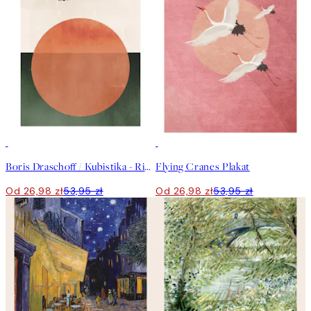
50%*
50%*
Boris Draschoff / Kubistika - Rising Plakat
Flying Cranes Plakat
Od 26,98 zł
53,95 zł
Od 26,98 zł
53,95 zł