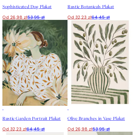
Sophisticated Dog Plakat
Rustic Botanicals Plakat
Od 26,98 zł
53,95 zł
Od 32,23 zł
64,45 zł
50%*
50%*
Rustic Garden Portrait Plakat
Olive Branches in Vase Plakat
Od 32,23 zł
64,45 zł
Od 26,98 zł
53,95 zł