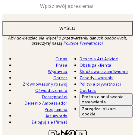
*
Email
WYŚLIJ
Aby dowiedzieć się więcej o przetwarzaniu danych osobowych,
przeczytaj naszą
Polityce Prywatności
.
O nas
Desenio Art Advice
Prasa
Obsługa klienta
Wydawca
Śledź swoje zamówienie
Career
Zasady i warunki
Zrównoważony rozwój
Polityka prywatności
Oświadczenie o
Cookies
Dostępności
Prośba o anulowanie
zamówienia
Desenio Ambassador
Zarządzaj plikami
Programme
cookie
Art Awards
Zaloguj się (firma)