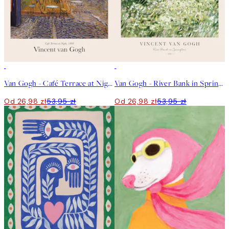
50%*
50%*
Van Gogh - Café Terrace at Night Plakat
Van Gogh - River Bank in Springtime Plakat
Od 26,98 zł
53,95 zł
Od 26,98 zł
53,95 zł