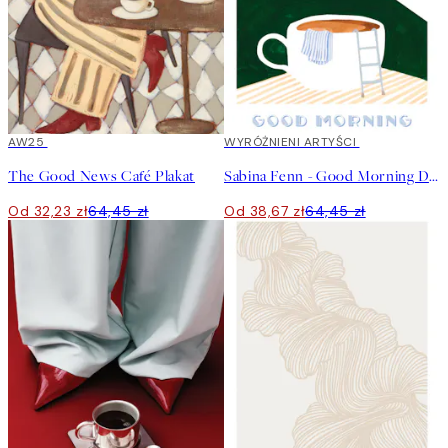
50%*
AW25
40%*
WYRÓŻNIENI ARTYŚCI
The Good News Café Plakat
Sabina Fenn - Good Morning Dive Plakat
Od 32,23 zł
64,45 zł
Od 38,67 zł
64,45 zł