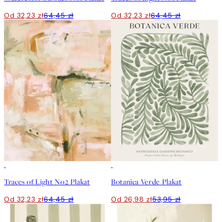
Od 32,23 zł
64,45 zł
Od 32,23 zł
64,45 zł
50%*
50%*
Traces of Light No2 Plakat
Botanica Verde Plakat
Od 32,23 zł
64,45 zł
Od 26,98 zł
53,95 zł