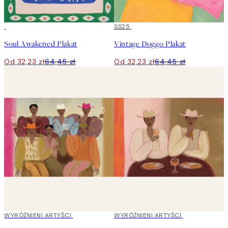
50%*
50%*
SS25
Soul Awakened Plakat
Vintage Doggo Plakat
Od 32,23 zł
64,45 zł
Od 32,23 zł
64,45 zł
40%*
WYRÓŻNIENI ARTYŚCI
40%*
WYRÓŻNIENI ARTYŚCI