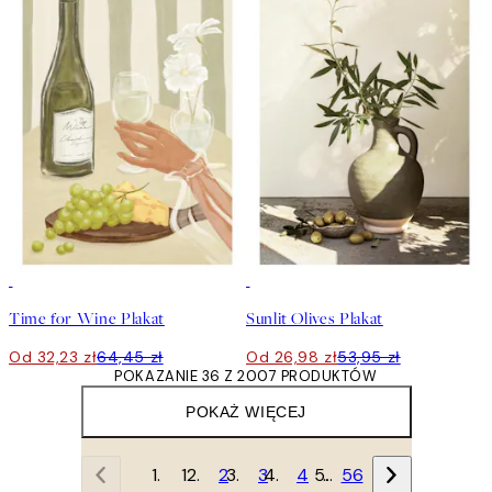
50%*
50%*
Time for Wine Plakat
Sunlit Olives Plakat
Od 32,23 zł
64,45 zł
Od 26,98 zł
53,95 zł
POKAZANIE 36 Z 2007 PRODUKTÓW
POKAŻ WIĘCEJ
1
2
3
4
…
56