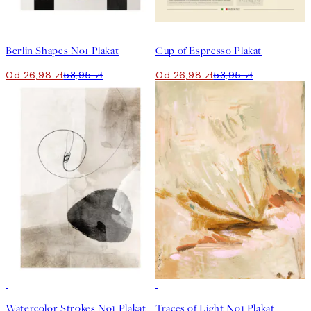
50%*
50%*
Berlin Shapes No1 Plakat
Cup of Espresso Plakat
Od 26,98 zł
53,95 zł
Od 26,98 zł
53,95 zł
50%*
50%*
Watercolor Strokes No1 Plakat
Traces of Light No1 Plakat