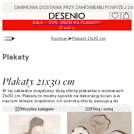
Skip
to
main
SALE - 50% ZNIŻKI NA PLAKATY*
content.
0 m
0 s
Ważny
do:
▸
▸
Rozmiary
Plakaty 21x30 cm
2026-
08-
10
Plakaty
Plakaty 21x30 cm
W tej zakładce znajdziesz dużą ofertę plakatów o wymiarach
21x30 cm. Plakaty to modny sposób na dekorację ścian, a w
naszym sklepie znajdziesz ich szeroką ofertę, pasującą do
większości domowych wnętrz. Nasze obrazy w rozmiarze 21x30
Czytaj więcej
Wszytkie kategorie
Filtruj i sortuj
cm można do siebie dowolnie dopasowywać, a także łączyć z
obrazami w innych rozmiarach, aby skomponować efektowną
galerię ścienną.