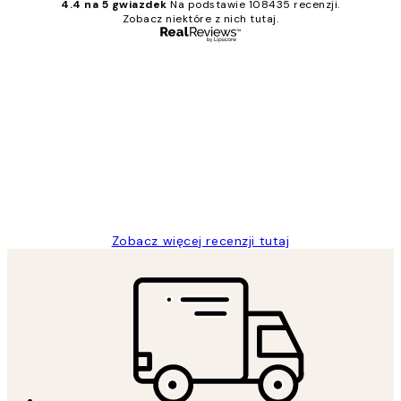
4.4 na 5 gwiazdek
Na podstawie 108435 recenzji.
Zobacz niektóre z nich tutaj.
Zweryfikowany kupujący
Opinie
klientów
Excellent quality at a nice price
20 kwi
Magdalena B
Zobacz więcej recenzji tutaj