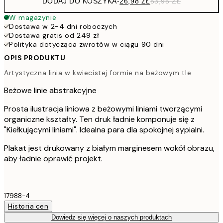
DODAJ DO KOSZYKA
-
26,98 ZŁ
53,95 ZŁ
W magazynie
Dostawa w 2-4 dni roboczych
Dostawa gratis od 249 zł
Polityka dotycząca zwrotów w ciągu 90 dni
OPIS PRODUKTU
Artystyczna linia w kwiecistej formie na beżowym tle
Beżowe linie abstrakcyjne
Prosta ilustracja liniowa z beżowymi liniami tworzącymi
organiczne kształty. Ten druk ładnie komponuje się z
"Kiełkującymi liniami". Idealna para dla spokojnej sypialni.
Plakat jest drukowany z białym marginesem wokół obrazu,
aby ładnie oprawić projekt.
17988-4
Historia cen
Dowiedz się więcej o naszych produktach