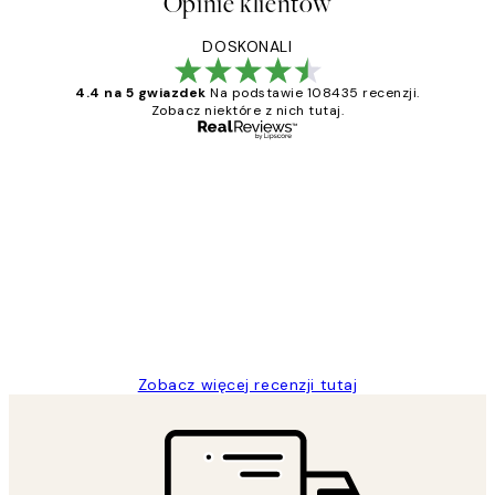
Opinie klientów
DOSKONALI
4.4 na 5 gwiazdek
Na podstawie 108435 recenzji.
Zobacz niektóre z nich tutaj.
Zweryfikowany kupujący
Opinie
klientów
Excellent quality at a nice price
20 kwi
Magdalena B
Zobacz więcej recenzji tutaj