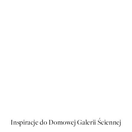
50%*
Abstract Green Shapes No2 P
Od 26,98 zł
53,95 zł
Inspiracje do Domowej Galerii Ściennej