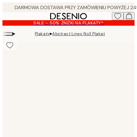
Skip
to
main
SALE - 50% ZNIŻKI NA PLAKATY*
content.
▸
▸
Plakaty
Abstract Lines No3 Plakat
Product
images