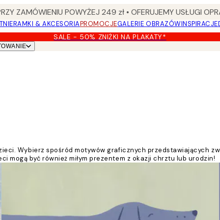
Y ZAMÓWIENIU POWYŻEJ 249 zł • OFERUJEMY USŁUGI OPR
TNIE
RAMKI & AKCESORIA
PROMOCJE
GALERIE OBRAZÓW
INSPIRACJE
SALE - 50% ZNIŻKI NA PLAKATY*
TOWANIE
a dzieci. Wybierz spośród motywów graficznych przedstawiających z
ieci mogą być również miłym prezentem z okazji chrztu lub urodzin!