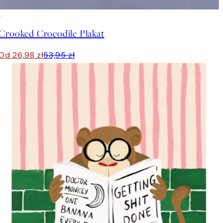
50%*
Crooked Crocodile Plakat
Od 26,98 zł
53,95 zł