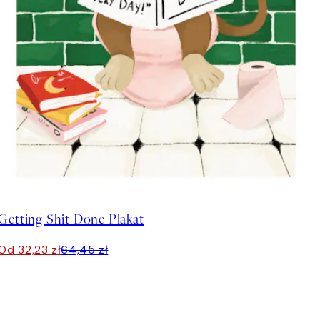
50%*
Getting Shit Done Plakat
Od 32,23 zł
64,45 zł