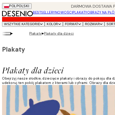
Skip
DARMOWA DOSTAWA PRZ
POL
POLSKI
to
BESTSELLERY
NOWOŚCI
PLAKATY
OBRAZY NA PŁÓ
main
content.
WSZYTKIE KATEGORIE
KOLOR
FORMAT
ROZMIAR
SOR
▸
▸
Plakaty
Plakaty dla dzieci
Plakaty
Plakaty dla dzieci
Obejrzyj nasze słodkie, dziecięce plakaty i obrazy do pokoju dl
udekoruj ten pokój plakatem z literami lub cyframi. Obrazy dla dz