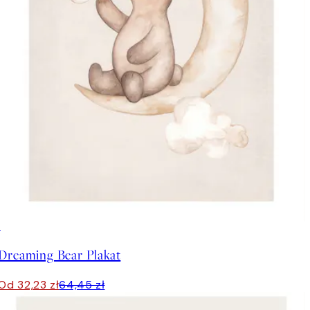
50%*
Dreaming Bear Plakat
Od 32,23 zł
64,45 zł