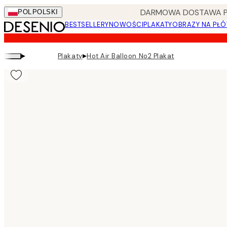
Skip
DARMOWA DOSTAWA PRZ
POL
POLSKI
to
BESTSELLERY
NOWOŚCI
PLAKATY
OBRAZY NA PŁÓ
main
content.
▸
▸
Plakaty
Hot Air Balloon No2 Plakat