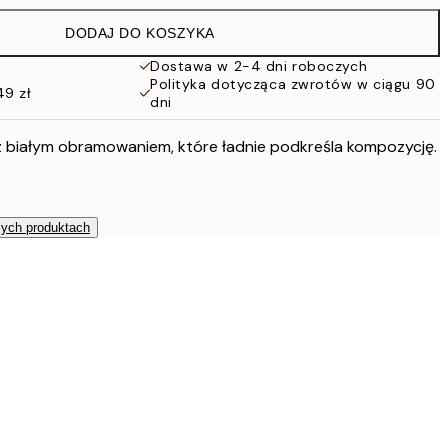
86 zł
DODAJ DO KOSZYKA
76 zł
152 zł
Dostawa w 2-4 dni roboczych
Polityka dotycząca zwrotów w ciągu 90
49 zł
dni
 białym obramowaniem, które ładnie podkreśla kompozycję.
zych produktach