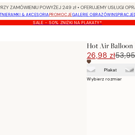
Y ZAMÓWIENIU POWYŻEJ 249 zł • OFERUJEMY USŁUGI OPR
TNIE
RAMKI & AKCESORIA
PROMOCJE
GALERIE OBRAZÓW
INSPIRACJE
SALE - 50% ZNIŻKI NA PLAKATY*
Hot Air Balloon
26,98 zł
53,95
Plakat
Wybierz rozmiar