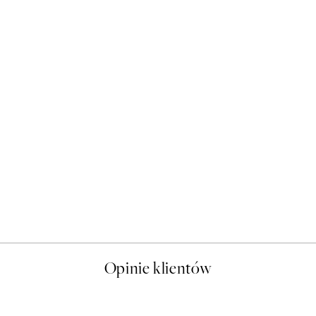
50%*
Flying Fox Plakat
Od 16 zł
32 zł
Opinie klientów