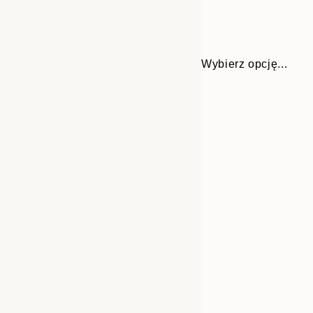
Wybierz opcję...
Frame
21x30 cm
options
30x40 cm