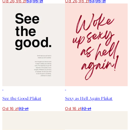
Od 26,98 zł
53,95 zł
Od 26,98 zł
53,95 zł
50%*
50%*
See the Good Plakat
Sexy as Hell Again Plakat
Od 16 zł
32 zł
Od 16 zł
32 zł