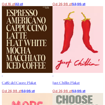
Od 16 zł
32 zł
Od 26,98 zł
53,95 zł
50%*
50%*
Caffè del Cuore Plakat
Just Chillin Plakat
Od 26,98 zł
53,95 zł
Od 26,98 zł
53,95 zł