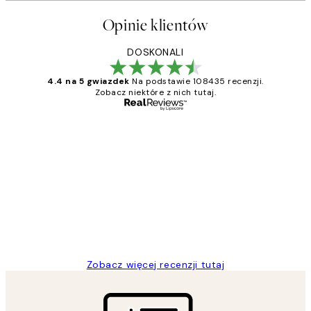
Opinie klientów
DOSKONALI
4.4 na 5 gwiazdek
Na podstawie 108435 recenzji.
Zobacz niektóre z nich tutaj.
Zweryfikowany kupujący
Opinie
klientów
Excellent quality at a nice price
20 kwi
Magdalena B
Zobacz więcej recenzji tutaj