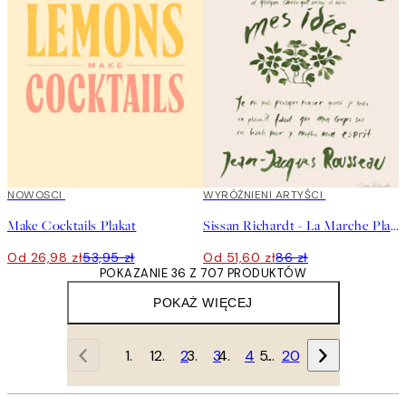
50%*
NOWOSCI
40%*
WYRÓŻNIENI ARTYŚCI
Make Cocktails Plakat
Sissan Richardt - La Marche Plakat
Od 26,98 zł
53,95 zł
Od 51,60 zł
86 zł
POKAZANIE 36 Z 707 PRODUKTÓW
POKAŻ WIĘCEJ
1
2
3
4
…
20