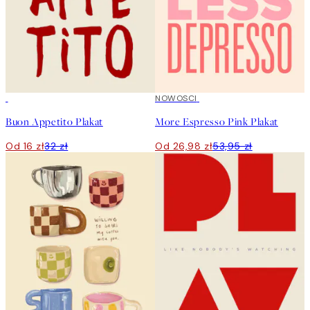
50%*
50%*
NOWOSCI
Buon Appetito Plakat
More Espresso Pink Plakat
Od 16 zł
32 zł
Od 26,98 zł
53,95 zł