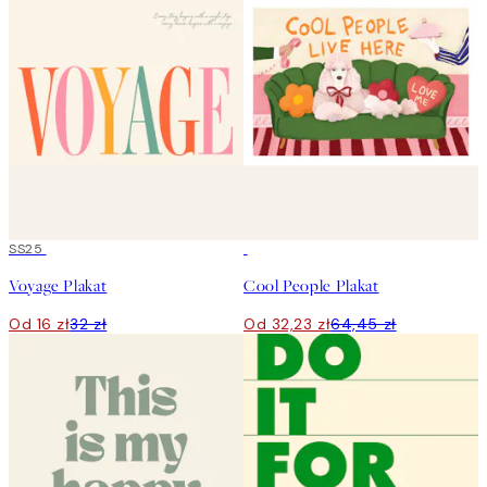
50%*
SS25
50%*
Voyage Plakat
Cool People Plakat
Od 16 zł
32 zł
Od 32,23 zł
64,45 zł