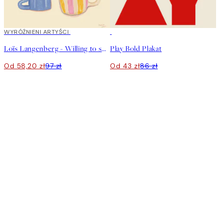
40%*
WYRÓŻNIENI ARTYŚCI
50%*
Loïs Langenberg - Willing to share my Coffe with you Plakat
Play Bold Plakat
Od 58,20 zł
97 zł
Od 43 zł
86 zł