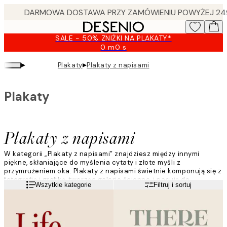
Skip
to
main
SALE - 50% ZNIŻKI NA PLAKATY*
content.
0 m
0 s
Ważny
do:
▸
▸
Plakaty
Plakaty z napisami
2026-
08-
09
Plakaty
Plakaty z napisami
W kategorii „Plakaty z napisami” znajdziesz między innymi
piękne, skłaniające do myślenia cytaty i złote myśli z
przymrużeniem oka. Plakaty z napisami świetnie komponują się z
fotografią i grafiką, tworząc galerie ścienne, i pasują do
Czytaj więcej
Wszytkie kategorie
Filtruj i sortuj
większości pomieszczeń oraz stylów wystroju wnętrz.