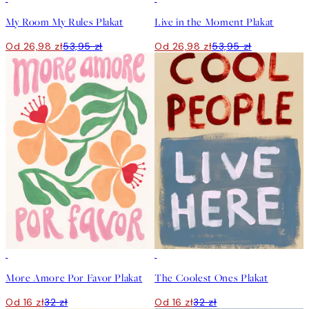
My Room My Rules Plakat
Live in the Moment Plakat
Od 26,98 zł
53,95 zł
Od 26,98 zł
53,95 zł
50%*
50%*
More Amore Por Favor Plakat
The Coolest Ones Plakat
Od 16 zł
32 zł
Od 16 zł
32 zł