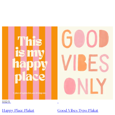
50%*
SS25
50%*
Happy Place Plakat
Good Vibes Typo Plakat