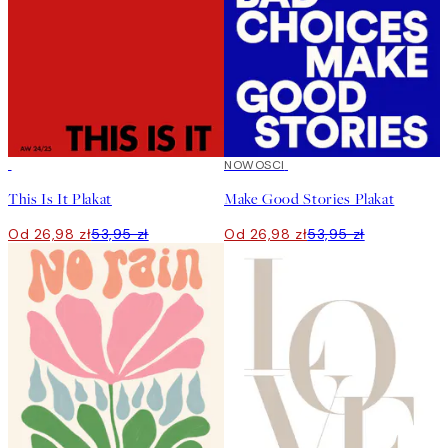
50%*
50%*
NOWOSCI
This Is It Plakat
Make Good Stories Plakat
Od 26,98 zł
53,95 zł
Od 26,98 zł
53,95 zł