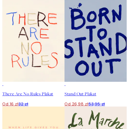
50%*
50%*
There Are No Rules Plakat
Stand Out Plakat
Od 16 zł
32 zł
Od 26,98 zł
53,95 zł