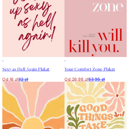
50%*
50%*
Sexy as Hell Again Plakat
Your Comfort Zone Plakat
Od 16 zł
32 zł
Od 26,98 zł
53,95 zł