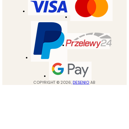
COPYRIGHT ©
2026
,
DESENIO
AB