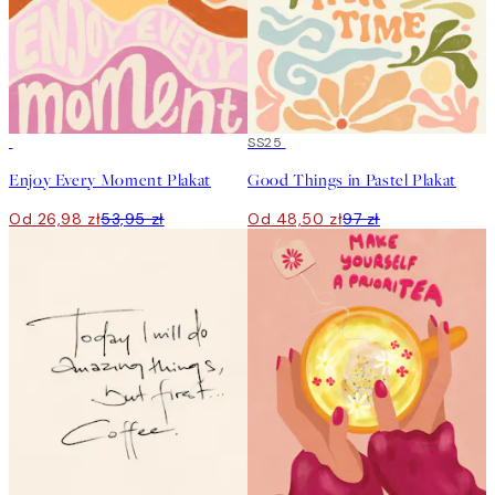
50%*
50%*
SS25
Enjoy Every Moment Plakat
Good Things in Pastel Plakat
Od 26,98 zł
53,95 zł
Od 48,50 zł
97 zł