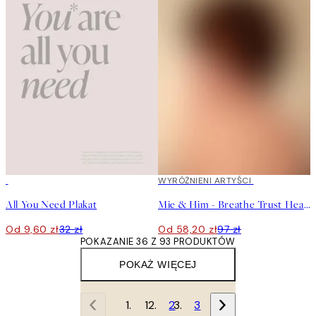
-70%
Outlet
40%*
WYRÓŻNIENI ARTYŚCI
All You Need Plakat
Mie & Him - Breathe Trust Heal Plakat
Od 9,60 zł
32 zł
Od 58,20 zł
97 zł
POKAZANIE 36 Z 93 PRODUKTÓW
POKAŻ WIĘCEJ
1
2
3