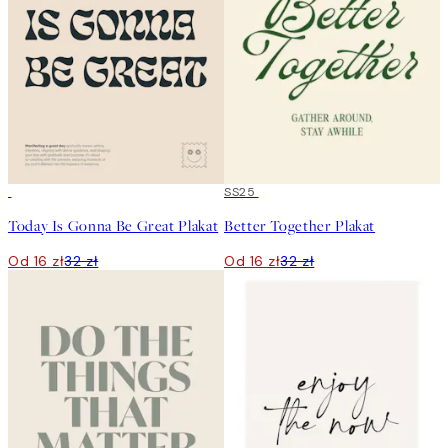
50%*
50%*
SS25
Today Is Gonna Be Great Plakat
Better Together Plakat
Od 16 zł
32 zł
Od 16 zł
32 zł