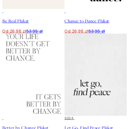
50%*
50%*
Be Real Plakat
Chance to Dance Plakat
Od 26,98 zł
53,95 zł
Od 26,98 zł
53,95 zł
50%*
50%*
SS24
Better by Change Plakat
Let Go, Find Peace Plakat