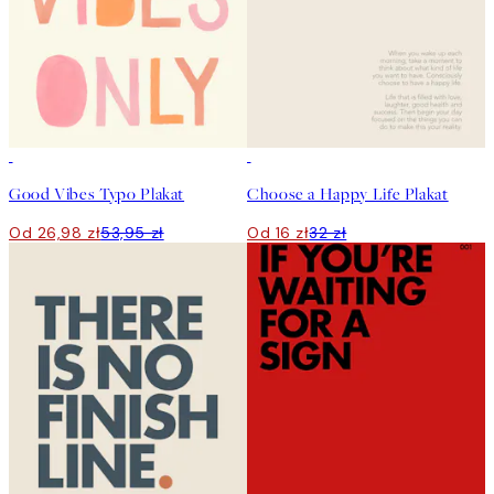
50%*
50%*
Good Vibes Typo Plakat
Choose a Happy Life Plakat
Od 26,98 zł
53,95 zł
Od 16 zł
32 zł