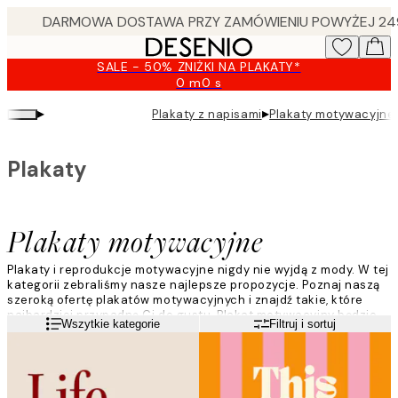
Skip
to
main
SALE - 50% ZNIŻKI NA PLAKATY*
content.
0 m
0 s
Ważny
do:
▸
▸
Plakaty z napisami
Plakaty motywacyjne
2026-
08-
09
Plakaty
Plakaty motywacyjne
Plakaty i reprodukcje motywacyjne nigdy nie wyjdą z mody. W tej
kategorii zebraliśmy nasze najlepsze propozycje. Poznaj naszą
szeroką ofertę plakatów motywacyjnych i znajdź takie, które
najbardziej przypadną Ci do gustu. Plakat motywacyjny będzie
Czytaj więcej
Wszytkie kategorie
Filtruj i sortuj
codziennie przypominać Ci o tym, co jest najważniejsze i nie
pozwoli Ci poddać się stresowi.