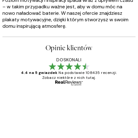
Poziom motywacji i inspiracji spada wraz z upływem czasu
– w takim przypadku ważne jest, aby w domu móc na
nowo naładować baterie. W naszej ofercie znajdziesz
plakaty motywacyjne, dzięki którym stworzysz w swoim
domu inspirującą atmosferę.
Opinie klientów
DOSKONALI
4.4 na 5 gwiazdek
Na podstawie 108435 recenzji.
Zobacz niektóre z nich tutaj.
Zweryfikowany kupujący
Opinie
klientów
Excellent quality at a nice price
20 kwi