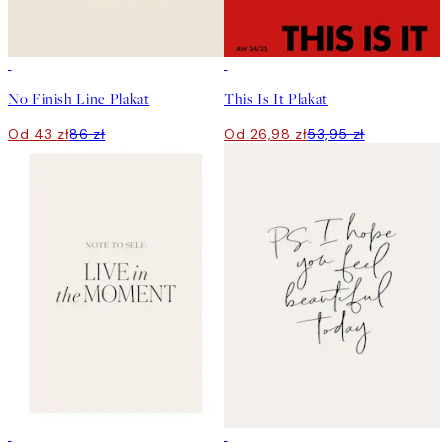
50%*
50%*
No Finish Line Plakat
This Is It Plakat
Od 43 zł
86 zł
Od 26,98 zł
53,95 zł
50%*
50%*