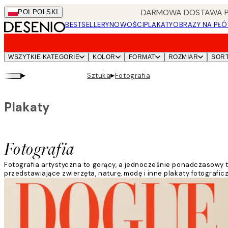
Skip
DARMOWA DOSTAWA PRZ
POL
POLSKI
to
BESTSELLERY
NOWOŚCI
PLAKATY
OBRAZY NA PŁÓ
main
content.
WSZYTKIE KATEGORIE
KOLOR
FORMAT
ROZMIAR
SOR
▸
▸
Sztuka
Fotografia
Plakaty
Fotografia
Fotografia artystyczna to gorący, a jednocześnie ponadczasowy tr
przedstawiające zwierzęta, naturę, modę i inne plakaty fotografi