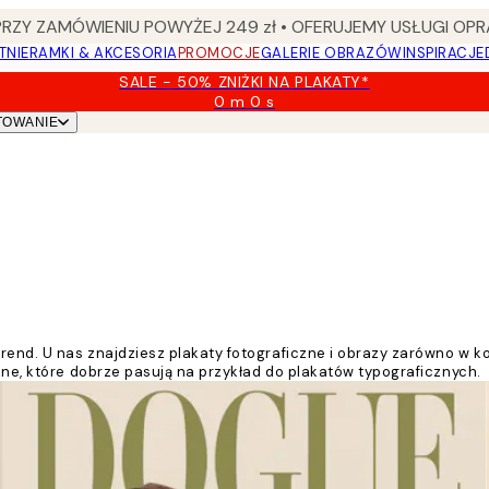
Y ZAMÓWIENIU POWYŻEJ 249 zł • OFERUJEMY USŁUGI OPR
TNIE
RAMKI & AKCESORIA
PROMOCJE
GALERIE OBRAZÓW
INSPIRACJE
SALE - 50% ZNIŻKI NA PLAKATY*
0 m
0 s
Ważny
TOWANIE
do:
2026-
08-
09
end. U nas znajdziesz plakaty fotograficzne i obrazy zarówno w kolo
czne, które dobrze pasują na przykład do plakatów typograficznych.