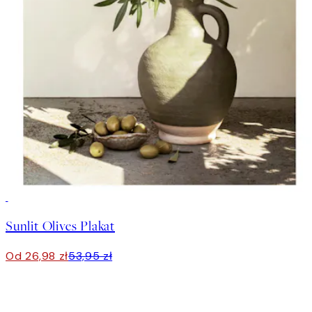
50%*
Sunlit Olives Plakat
Od 26,98 zł
53,95 zł