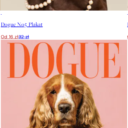
50%*
Dogue No5 Plakat
Od 16 zł
32 zł