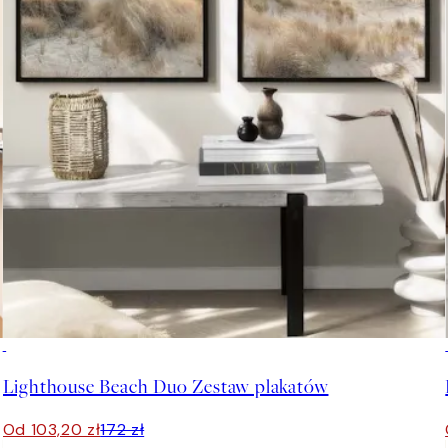
-40%
Lighthouse Beach Duo Zestaw plakatów
Od 103,20 zł
172 zł