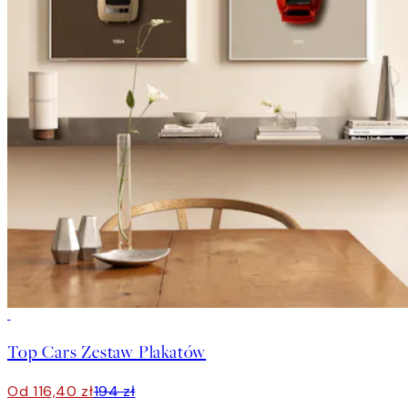
-40%
Top Cars Zestaw Plakatów
Od 116,40 zł
194 zł