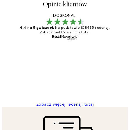
Opinie klientów
DOSKONALI
4.4 na 5 gwiazdek
Na podstawie 108435 recenzji.
Zobacz niektóre z nich tutaj.
Zweryfikowany kupujący
Opinie
klientów
Excellent quality at a nice price
20 kwi
Magdalena B
Zobacz więcej recenzji tutaj