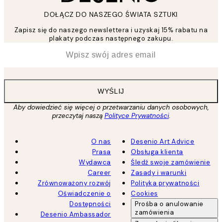
DOŁĄCZ DO NASZEGO ŚWIATA SZTUKI
Zapisz się do naszego newslettera i uzyskaj 15% rabatu na
plakaty podczas następnego zakupu.
*
Email
WYŚLIJ
Aby dowiedzieć się więcej o przetwarzaniu danych osobowych,
przeczytaj naszą
Polityce Prywatności
.
O nas
Desenio Art Advice
Prasa
Obsługa klienta
Wydawca
Śledź swoje zamówienie
Career
Zasady i warunki
Zrównoważony rozwój
Polityka prywatności
Oświadczenie o
Cookies
Dostępności
Prośba o anulowanie
zamówienia
Desenio Ambassador