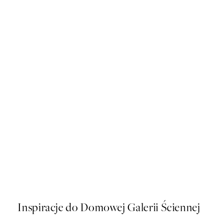
Brigitte Bardot Backstage Pla
Od 108 zł
Inspiracje do Domowej Galerii Ściennej