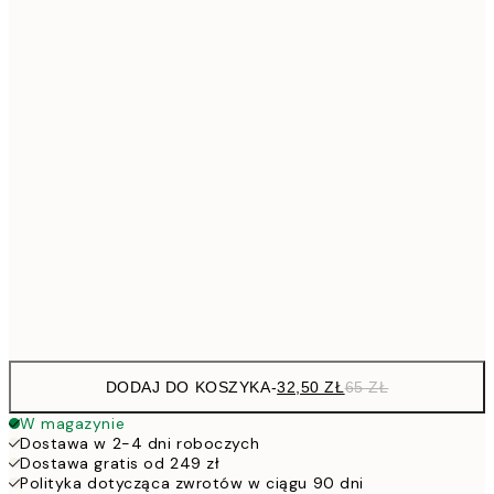
30x40 cm
10
6
40x50 cm
13
6
50x50 cm
13
92,5
50x70 cm
18
130,5
70x100 cm
26
Frame
options
DODAJ DO KOSZYKA
-
32,50 ZŁ
65 ZŁ
W magazynie
Dostawa w 2-4 dni roboczych
Dostawa gratis od 249 zł
Polityka dotycząca zwrotów w ciągu 90 dni