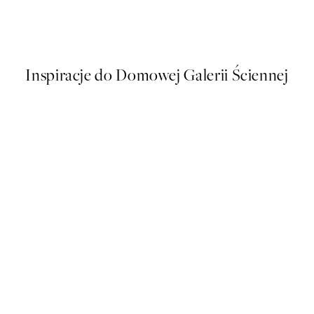
Piano Plakat
Od 26,98 zł
53,95 zł
Inspiracje do Domowej Galerii Ściennej