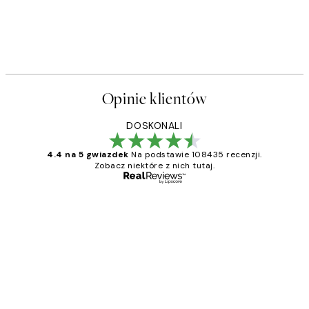
Opinie klientów
DOSKONALI
4.4 na 5 gwiazdek
Na podstawie 108435 recenzji.
Zobacz niektóre z nich tutaj.
Zweryfikowany kupujący
Opinie
klientów
Excellent quality at a nice price
20 kwi
Magdalena B