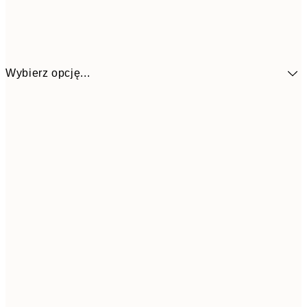
Wybierz opcję...
4
30x40 cm