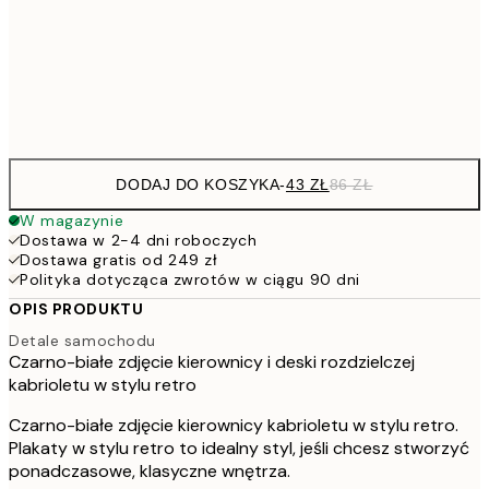
7
50x70 cm
15
Frame
options
DODAJ DO KOSZYKA
-
43 ZŁ
86 ZŁ
W magazynie
Dostawa w 2-4 dni roboczych
Dostawa gratis od 249 zł
Polityka dotycząca zwrotów w ciągu 90 dni
OPIS PRODUKTU
Detale samochodu
Czarno-białe zdjęcie kierownicy i deski rozdzielczej
kabrioletu w stylu retro
Czarno-białe zdjęcie kierownicy kabrioletu w stylu retro.
Plakaty w stylu retro to idealny styl, jeśli chcesz stworzyć
ponadczasowe, klasyczne wnętrza.