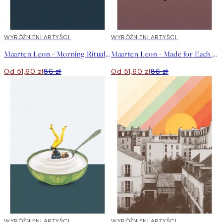
40%*
WYRÓŻNIENI ARTYŚCI
40%*
WYRÓŻNIENI ARTYŚCI
Maarten Leon - Morning Rituals Plakat
Maarten Leon - Made for Each Other Plakat
Od 51,60 zł
86 zł
Od 51,60 zł
86 zł
40%*
WYRÓŻNIENI ARTYŚCI
40%*
WYRÓŻNIENI ARTYŚCI