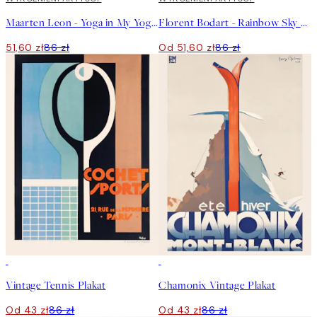
Maarten Leon - Yoga in My Yoghurt Plakat
Florent Bodart - Rainbow Sky Above Paris Plakat
51,60 zł
86 zł
Od 51,60 zł
86 zł
50%*
50%*
Vintage Tennis Plakat
Chamonix Vintage Plakat
Od 43 zł
86 zł
Od 43 zł
86 zł