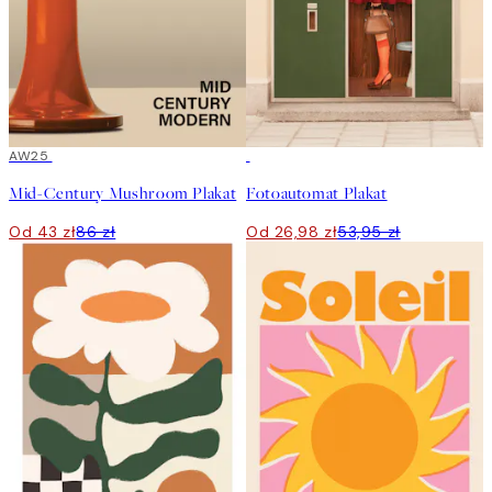
50%*
AW25
50%*
Mid-Century Mushroom Plakat
Fotoautomat Plakat
Od 43 zł
86 zł
Od 26,98 zł
53,95 zł