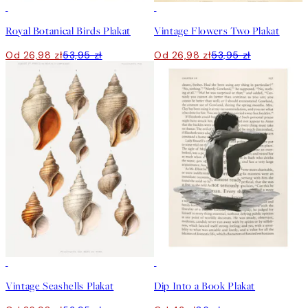
50%*
50%*
Royal Botanical Birds Plakat
Vintage Flowers Two Plakat
Od 26,98 zł
53,95 zł
Od 26,98 zł
53,95 zł
50%*
50%*
Vintage Seashells Plakat
Dip Into a Book Plakat