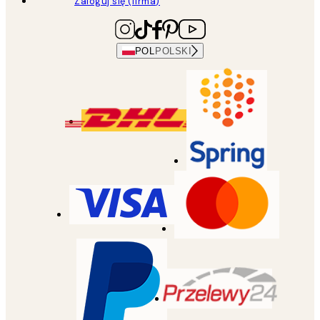
Zaloguj się (firma)
POL
POLSKI