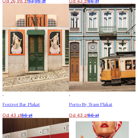
Od 26,98 zł
53,95 zł
Od 43 zł
86 zł
50%*
50%*
Foxtrot Bar Plakat
Porto By Tram Plakat
Od 43 zł
86 zł
Od 43 zł
86 zł