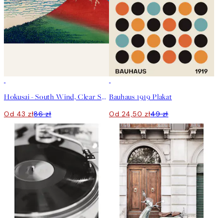
50%*
50%*
Hokusai - South Wind, Clear Sky Plakat
Bauhaus 1919 Plakat
Od 43 zł
86 zł
Od 24,50 zł
49 zł