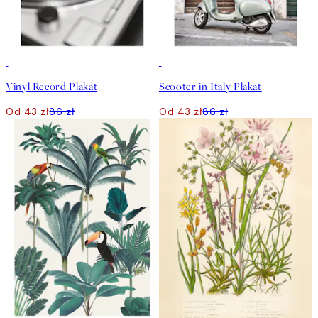
50%*
50%*
Vinyl Record Plakat
Scooter in Italy Plakat
Od 43 zł
86 zł
Od 43 zł
86 zł