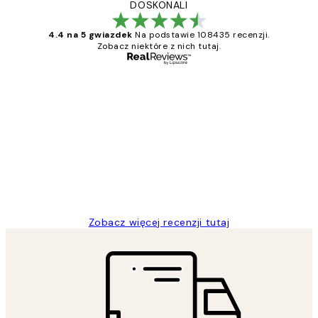
DOSKONALI
4.4 na 5 gwiazdek
Na podstawie 108435 recenzji.
Zobacz niektóre z nich tutaj.
Zweryfikowany kupujący
Opinie
klientów
Excellent quality at a nice price
20 kwi
Magdalena B
Zobacz więcej recenzji tutaj