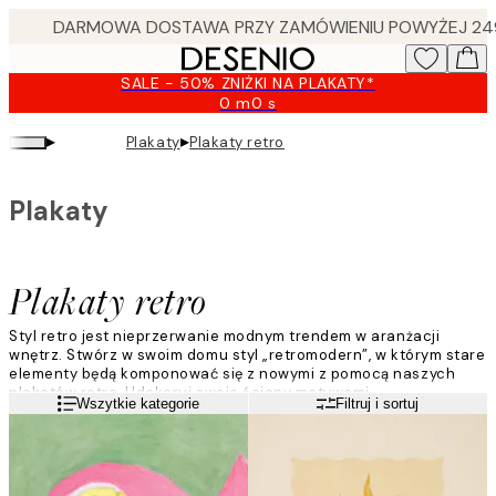
Skip
to
main
SALE - 50% ZNIŻKI NA PLAKATY*
content.
0 m
0 s
Ważny
do:
▸
▸
Plakaty
Plakaty retro
2026-
08-
10
Plakaty
Plakaty retro
Styl retro jest nieprzerwanie modnym trendem w aranżacji
wnętrz. Stwórz w swoim domu styl „retromodern”, w którym stare
elementy będą komponować się z nowymi z pomocą naszych
plakatów retro. Udekoruj swoje ściany motywami
Czytaj więcej
Wszytkie kategorie
Filtruj i sortuj
przedstawiającymi kwiaty i rośliny, które pamiętamy z
dzieciństwa, ze szkolnych plansz, lub postaw na obrazy tchnące
atmosferą dawno minionych czasów.