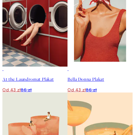
50%*
50%*
At the Laundromat Plakat
Bella Donna Plakat
Od 43 zł
86 zł
Od 43 zł
86 zł