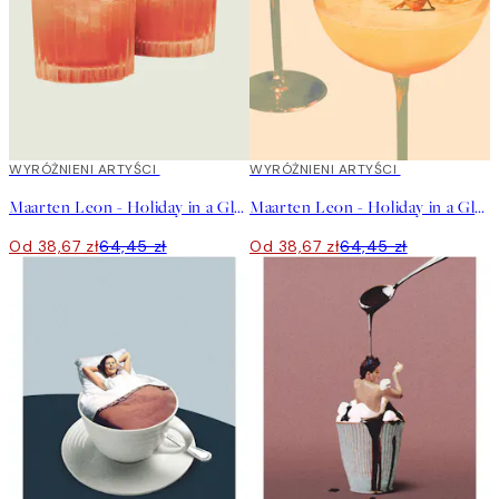
40%*
WYRÓŻNIENI ARTYŚCI
40%*
WYRÓŻNIENI ARTYŚCI
Maarten Leon - Holiday in a Glass No2 Plakat
Maarten Leon - Holiday in a Glass No1 Plakat
Od 38,67 zł
64,45 zł
Od 38,67 zł
64,45 zł