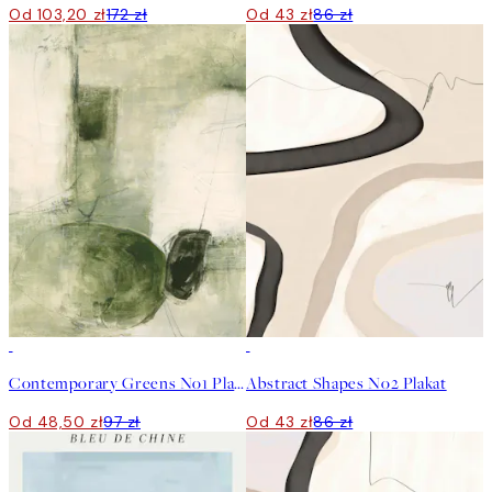
Od 103,20 zł
172 zł
Od 43 zł
86 zł
50%*
50%*
Contemporary Greens No1 Plakat
Abstract Shapes No2 Plakat
Od 48,50 zł
97 zł
Od 43 zł
86 zł