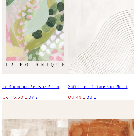
50%*
50%*
La Botanique Art No2 Plakat
Soft Lines Texture No1 Plakat
Od 48,50 zł
97 zł
Od 43 zł
86 zł