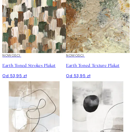
NOWOSCI
NOWOSCI
Earth Toned Strokes Plakat
Earth Toned Texture Plakat
Od 53,95 zł
Od 53,95 zł