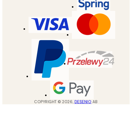
COPYRIGHT ©
2026
,
DESENIO
AB