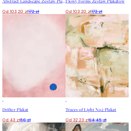
Abstract Landscape Zestaw Plakatów
Flowy Forms Zestaw Plakatów
Od 103,20 zł
172 zł
Od 103,20 zł
172 zł
50%*
50%*
Drifter Plakat
Traces of Light No2 Plakat
Od 43 zł
86 zł
Od 32,23 zł
64,45 zł