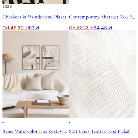
50%*
SS25
50%*
Checkers in Wonderland Plakat
Contemporary Abstract No2 Plakat
Od 48,50 zł
97 zł
Od 32,23 zł
64,45 zł
-40%
50%*
Beige Watercolor Duo Zestaw plakatów
Soft Lines Texture No2 Plakat