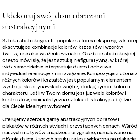
Udekoruj swój dom obrazami
abstrakcyjnymi
Sztuka abstrakcyjna to popularna forma ekspresji, w której
ekscytujące kombinacje kolorów, kształtów i wzorów
tworzą unikalne wrażenia wizualne. O sztuce abstrakcyjnej
często mówi się, że jest sztuką niefiguratywną, w której
widz samodzielnie interpretuje dzieło i odczuwa
indywidualne emocje z nim związane. Kompozycja złożona z
różnych kolorów i kształtów jest popularnym elementem
wystroju skandynawskich wnętrz, dodającym im koloru i
charakteru. Jeśli w Twoim domu jest już wiele kolorów i
kontrastów, minimalistyczna sztuka abstrakcyjna będzie
dla Ciebie idealnym wyborem!
Oferujemy szeroką gamę abstrakcyjnych obrazów i
plakatów w różnych stylach i przystępnych cenach. Wśród
naszych motywów znajdziesz oryginalne, namalowane na
płótnie dzieła, których struktura jest widoczna na plakacie,