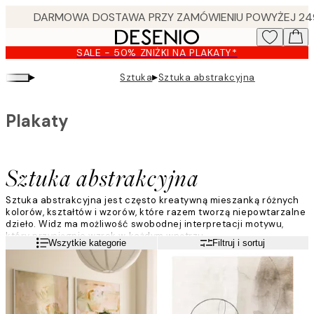
Skip
to
main
SALE - 50% ZNIŻKI NA PLAKATY*
content.
▸
▸
Sztuka
Sztuka abstrakcyjna
Plakaty
Sztuka abstrakcyjna
Sztuka abstrakcyjna jest często kreatywną mieszanką różnych
kolorów, kształtów i wzorów, które razem tworzą niepowtarzalne
dzieło. Widz ma możliwość swobodnej interpretacji motywu,
który przyciągnie wzrok w każdym wnętrzu.
Czytaj więcej
Wszytkie kategorie
Filtruj i sortuj