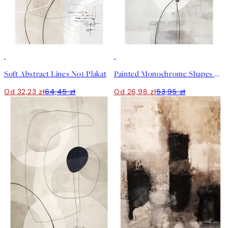
50%*
50%*
Soft Abstract Lines No1 Plakat
Painted Monochrome Shapes No2 Plakat
Od 32,23 zł
64,45 zł
Od 26,98 zł
53,95 zł