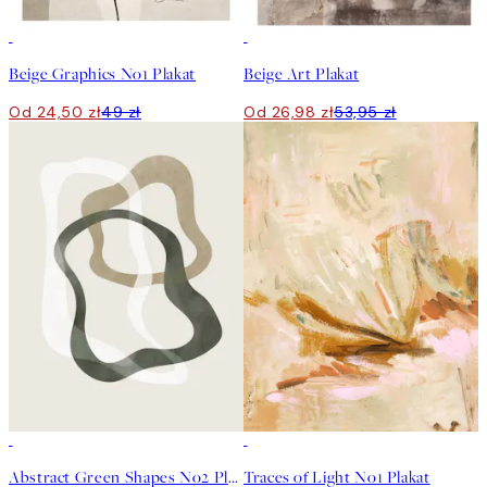
50%*
50%*
Beige Graphics No1 Plakat
Beige Art Plakat
Od 24,50 zł
49 zł
Od 26,98 zł
53,95 zł
50%*
50%*
Abstract Green Shapes No2 Plakat
Traces of Light No1 Plakat