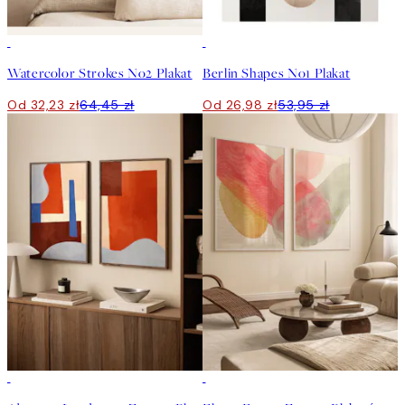
50%*
50%*
Watercolor Strokes No2 Plakat
Berlin Shapes No1 Plakat
Od 32,23 zł
64,45 zł
Od 26,98 zł
53,95 zł
-40%
-40%