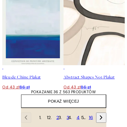
50%*
50%*
Bleu de Chine Plakat
Abstract Shapes No1 Plakat
Od 43 zł
86 zł
Od 43 zł
86 zł
POKAZANIE 36 Z 563 PRODUKTÓW
POKAŻ WIĘCEJ
1
2
3
4
…
16