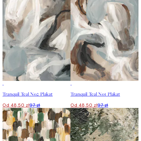
50%*
50%*
Tranquil Teal No2 Plakat
Tranquil Teal No1 Plakat
Od 48,50 zł
97 zł
Od 48,50 zł
97 zł