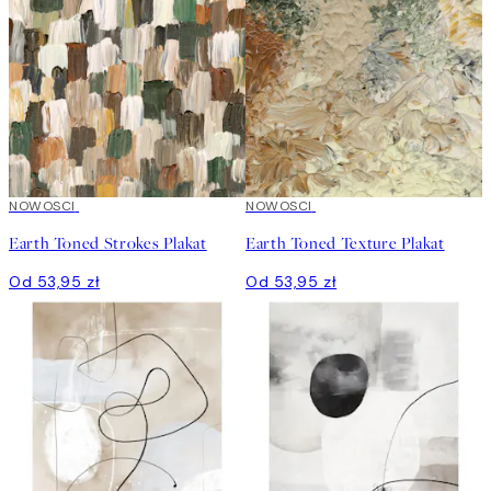
NOWOSCI
NOWOSCI
Earth Toned Strokes Plakat
Earth Toned Texture Plakat
Od 53,95 zł
Od 53,95 zł