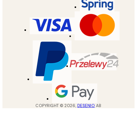
COPYRIGHT ©
2026
,
DESENIO
AB