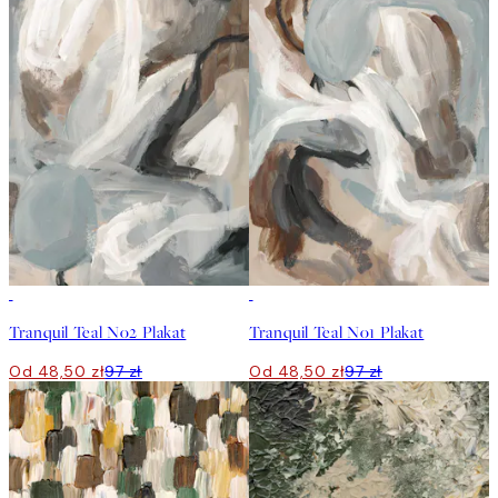
50%*
50%*
Tranquil Teal No2 Plakat
Tranquil Teal No1 Plakat
Od 48,50 zł
97 zł
Od 48,50 zł
97 zł