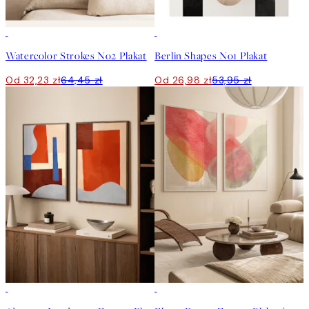
50%*
50%*
Watercolor Strokes No2 Plakat
Berlin Shapes No1 Plakat
Od 32,23 zł
64,45 zł
Od 26,98 zł
53,95 zł
-40%
-40%