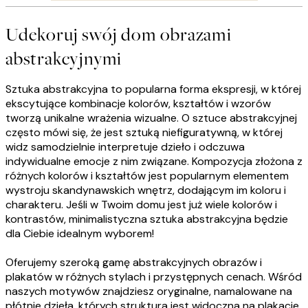
Udekoruj swój dom obrazami
abstrakcyjnymi
Sztuka abstrakcyjna to popularna forma ekspresji, w której
ekscytujące kombinacje kolorów, kształtów i wzorów
tworzą unikalne wrażenia wizualne. O sztuce abstrakcyjnej
często mówi się, że jest sztuką niefiguratywną, w której
widz samodzielnie interpretuje dzieło i odczuwa
indywidualne emocje z nim związane. Kompozycja złożona z
różnych kolorów i kształtów jest popularnym elementem
wystroju skandynawskich wnętrz, dodającym im koloru i
charakteru. Jeśli w Twoim domu jest już wiele kolorów i
kontrastów, minimalistyczna sztuka abstrakcyjna będzie
dla Ciebie idealnym wyborem!
Oferujemy szeroką gamę abstrakcyjnych obrazów i
plakatów w różnych stylach i przystępnych cenach. Wśród
naszych motywów znajdziesz oryginalne, namalowane na
płótnie dzieła, których struktura jest widoczna na plakacie,