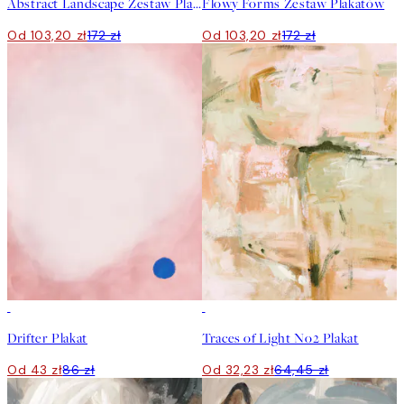
Abstract Landscape Zestaw Plakatów
Flowy Forms Zestaw Plakatów
Od 103,20 zł
172 zł
Od 103,20 zł
172 zł
50%*
50%*
Drifter Plakat
Traces of Light No2 Plakat
Od 43 zł
86 zł
Od 32,23 zł
64,45 zł