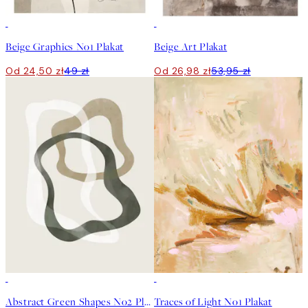
50%*
50%*
Beige Graphics No1 Plakat
Beige Art Plakat
Od 24,50 zł
49 zł
Od 26,98 zł
53,95 zł
50%*
50%*
Abstract Green Shapes No2 Plakat
Traces of Light No1 Plakat