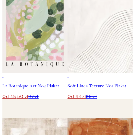
50%*
50%*
La Botanique Art No2 Plakat
Soft Lines Texture No1 Plakat
Od 48,50 zł
97 zł
Od 43 zł
86 zł