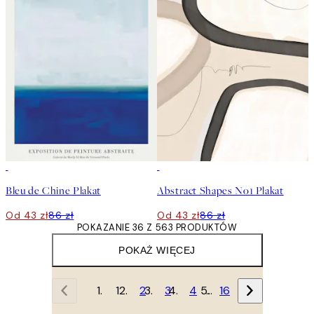
50%*
50%*
Bleu de Chine Plakat
Abstract Shapes No1 Plakat
Od 43 zł
86 zł
Od 43 zł
86 zł
POKAZANIE 36 Z 563 PRODUKTÓW
POKAŻ WIĘCEJ
1
2
3
4
…
16