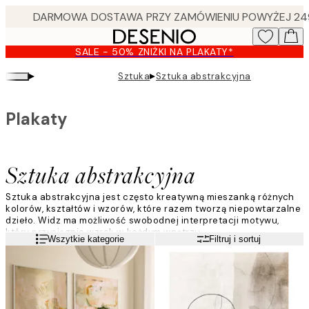
Skip
to
main
SALE - 50% ZNIŻKI NA PLAKATY*
content.
▸
▸
Sztuka
Sztuka abstrakcyjna
Plakaty
Sztuka abstrakcyjna
Sztuka abstrakcyjna jest często kreatywną mieszanką różnych
kolorów, kształtów i wzorów, które razem tworzą niepowtarzalne
dzieło. Widz ma możliwość swobodnej interpretacji motywu,
który przyciągnie wzrok w każdym wnętrzu.
Czytaj więcej
Wszytkie kategorie
Filtruj i sortuj