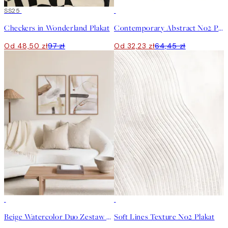
50%*
SS25
50%*
Checkers in Wonderland Plakat
Contemporary Abstract No2 Plakat
Od 48,50 zł
97 zł
Od 32,23 zł
64,45 zł
-40%
50%*
Beige Watercolor Duo Zestaw plakatów
Soft Lines Texture No2 Plakat