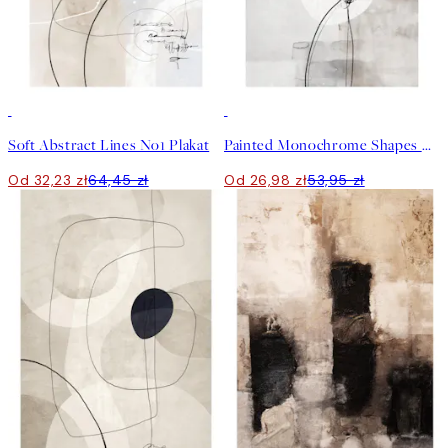
50%*
50%*
Soft Abstract Lines No1 Plakat
Painted Monochrome Shapes No2 Plakat
Od 32,23 zł
64,45 zł
Od 26,98 zł
53,95 zł