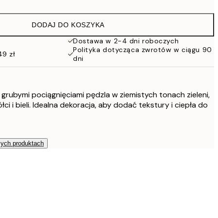
86 zł
DODAJ DO KOSZYKA
108 zł
Dostawa w 2-4 dni roboczych
Polityka dotycząca zwrotów w ciągu 90
49 zł
108 zł
dni
152 zł
 grubymi pociągnięciami pędzla w ziemistych tonach zieleni,
206 zł
ci i bieli. Idealna dekoracja, aby dodać tekstury i ciepła do
529 zł
zych produktach