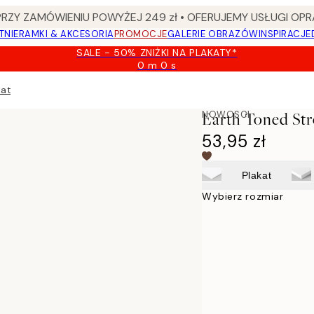
Y ZAMÓWIENIU POWYŻEJ 249 zł • OFERUJEMY USŁUGI OPR
TNIE
RAMKI & AKCESORIA
PROMOCJE
GALERIE OBRAZÓW
INSPIRACJE
SALE - 50% ZNIŻKI NA PLAKATY*
0 m
0 s
Ważny
do:
kat
2026-
08-
NOWOSCI
Earth Toned Str
09
53,95 zł
Plakat
Wybierz rozmiar