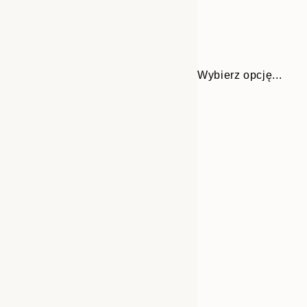
Wybierz opcję...
Frame
21x30 cm
options