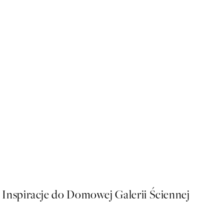
50%*
Fotoautomat Plakat
Od 26,98 zł
53,95 zł
Inspiracje do Domowej Galerii Ściennej