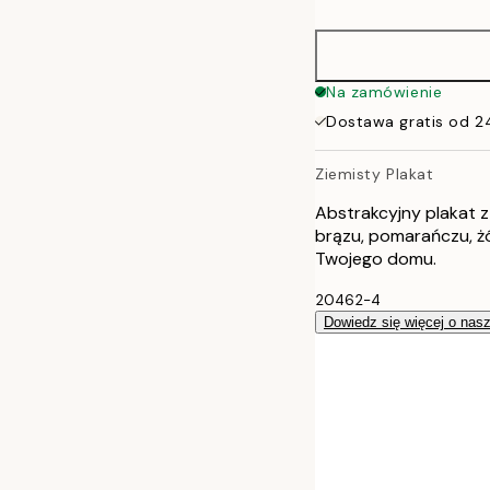
30x40 cm
40x50 cm
Na zamówienie
Dostawa gratis od 2
50x50 cm
Ziemisty Plakat
50x70 cm
Abstrakcyjny plakat z
70x100 cm
brązu, pomarańczu, żół
Twojego domu.
100x150 cm
20462-4
Dowiedz się więcej o nas