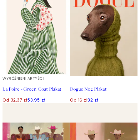
40%*
WYRÓŻNIENI ARTYŚCI
50%*
La Poire - Green Coat Plakat
Dogue No2 Plakat
Od 32,37 zł
53,95 zł
Od 16 zł
32 zł