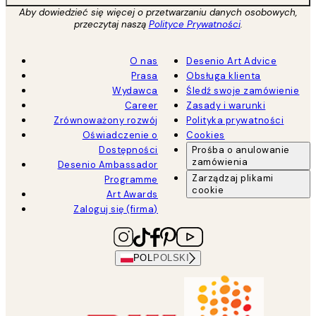
Aby dowiedzieć się więcej o przetwarzaniu danych osobowych,
przeczytaj naszą
Polityce Prywatności
.
O nas
Desenio Art Advice
Prasa
Obsługa klienta
Wydawca
Śledź swoje zamówienie
Career
Zasady i warunki
Zrównoważony rozwój
Polityka prywatności
Oświadczenie o
Cookies
Dostępności
Prośba o anulowanie
zamówienia
Desenio Ambassador
Zarządzaj plikami
Programme
cookie
Art Awards
Zaloguj się (firma)
POL
POLSKI