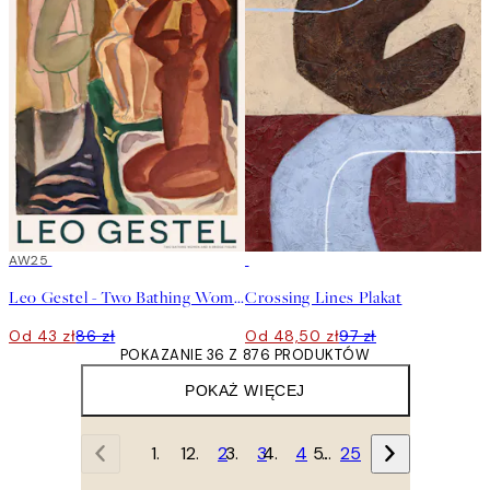
50%*
AW25
50%*
Leo Gestel - Two Bathing Women and a Bridge Figure Plakat
Crossing Lines Plakat
Od 43 zł
86 zł
Od 48,50 zł
97 zł
POKAZANIE 36 Z 876 PRODUKTÓW
POKAŻ WIĘCEJ
1
2
3
4
…
25