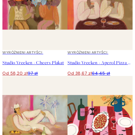
40%*
WYRÓŻNIENI ARTYŚCI
40%*
WYRÓŻNIENI ARTYŚCI
Studio Vreeken - Cheers Plakat
Studio Vreeken - Aperol Pizza Party Plakat
Od 58,20 zł
97 zł
Od 38,67 zł
64,45 zł