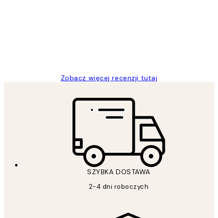
klientów
Excellent quality at a nice price
20 kwi
Magdalena B
Zobacz więcej recenzji tutaj
SZYBKA DOSTAWA
2-4 dni roboczych