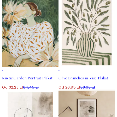
50%*
50%*
Rustic Garden Portrait Plakat
Olive Branches in Vase Plakat
Od 32,23 zł
64,45 zł
Od 26,98 zł
53,95 zł