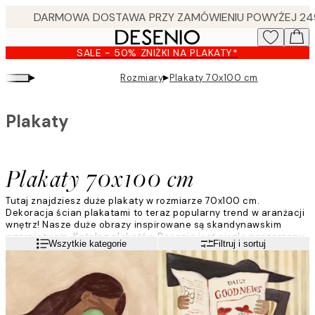
Skip
to
main
SALE - 50% ZNIŻKI NA PLAKATY*
content.
▸
▸
Rozmiary
Plakaty 70x100 cm
Plakaty
Plakaty 70x100 cm
Tutaj znajdziesz duże plakaty w rozmiarze 70x100 cm.
Dekoracja ścian plakatami to teraz popularny trend w aranżacji
wnętrz! Nasze duże obrazy inspirowane są skandynawskim
wzornictwem. Katalog plakatów Desenio jest ciągle poszerzany,
Czytaj więcej
Wszytkie kategorie
Filtruj i sortuj
abyśmy zawsze mogli oferować stylowe grafiki wysokiej jakości.