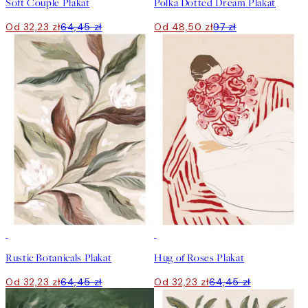
Soft Couple Plakat
Polka Dotted Dream Plakat
Od 32,23 zł
64,45 zł
Od 48,50 zł
97 zł
50%*
50%*
Rustic Botanicals Plakat
Hug of Roses Plakat
Od 32,23 zł
64,45 zł
Od 32,23 zł
64,45 zł