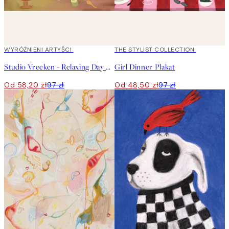
40%*
WYRÓŻNIENI ARTYŚCI
50%*
THE STYLIST COLLECTION
Studio Vreeken - Relaxing Day No2 Plakat
Girl Dinner Plakat
Od 58,20 zł
97 zł
Od 48,50 zł
97 zł