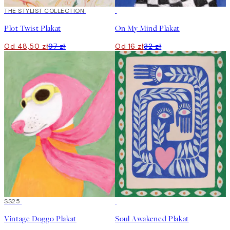
50%*
THE STYLIST COLLECTION
50%*
Plot Twist Plakat
On My Mind Plakat
Od 48,50 zł
97 zł
Od 16 zł
32 zł
50%*
SS25
50%*
Vintage Doggo Plakat
Soul Awakened Plakat