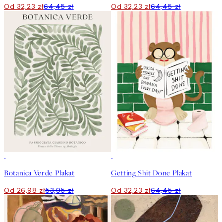
Od 32,23 zł
64,45 zł
Od 32,23 zł
64,45 zł
50%*
50%*
Botanica Verde Plakat
Getting Shit Done Plakat
Od 26,98 zł
53,95 zł
Od 32,23 zł
64,45 zł