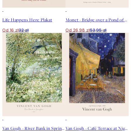
50%*
50%*
Life Happens Here Plakat
Monet - Bridge over a Pond of Water Lilies Plakat
Od 16 zł
32 zł
Od 26,98 zł
53,95 zł
50%*
50%*
Van Gogh - River Bank in Springtime Plakat
Van Gogh - Café Terrace at Night Plakat