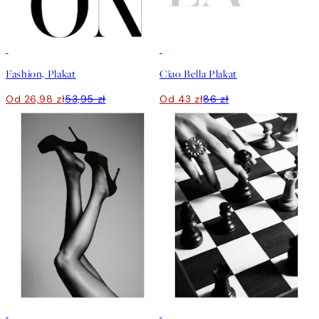
50%*
50%*
Fashion, Plakat
Ciao Bella Plakat
Od 26,98 zł
53,95 zł
Od 43 zł
86 zł
50%*
50%*