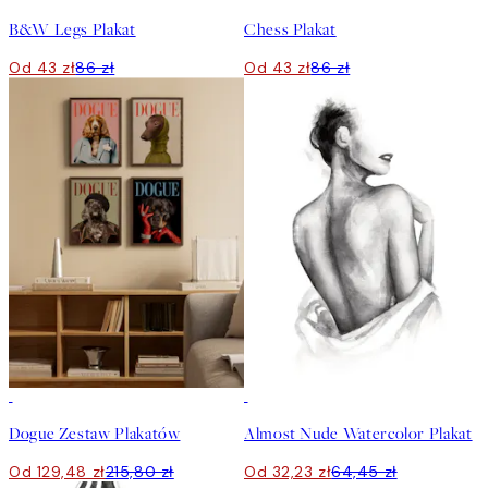
B&W Legs Plakat
Chess Plakat
Od 43 zł
86 zł
Od 43 zł
86 zł
-40%
50%*
Dogue Zestaw Plakatów
Almost Nude Watercolor Plakat
Od 129,48 zł
215,80 zł
Od 32,23 zł
64,45 zł