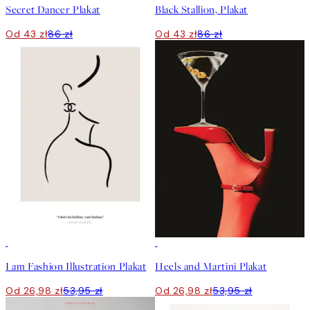
Secret Dancer Plakat
Black Stallion, Plakat
Od 43 zł
86 zł
Od 43 zł
86 zł
50%*
50%*
I am Fashion Illustration Plakat
Heels and Martini Plakat
Od 26,98 zł
53,95 zł
Od 26,98 zł
53,95 zł