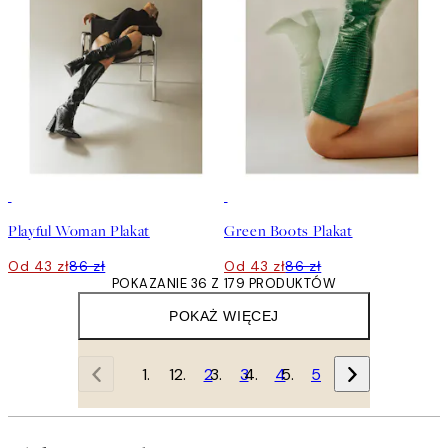
50%*
50%*
Playful Woman Plakat
Green Boots Plakat
Od 43 zł
86 zł
Od 43 zł
86 zł
POKAZANIE 36 Z 179 PRODUKTÓW
POKAŻ WIĘCEJ
1
2
3
4
5