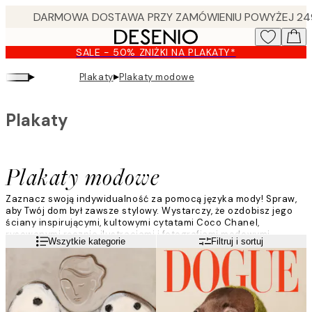
Skip
to
main
SALE - 50% ZNIŻKI NA PLAKATY*
content.
▸
▸
Plakaty
Plakaty modowe
Plakaty
Plakaty modowe
Zaznacz swoją indywidualność za pomocą języka mody! Spraw,
aby Twój dom był zawsze stylowy. Wystarczy, że ozdobisz jego
ściany inspirującymi, kultowymi cytatami Coco Chanel,
rysowanymi ręcznie ilustracjami i fotografiami modowymi.
Czytaj więcej
Wszytkie kategorie
Filtruj i sortuj
Plakaty modowe będą przepięknie się komponować na przykład
razem z plakatami z tekstem.