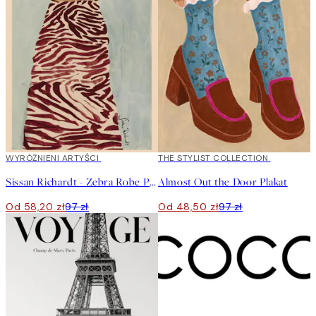
40%*
WYRÓŻNIENI ARTYŚCI
50%*
THE STYLIST COLLECTION
Sissan Richardt - Zebra Robe Plakat
Almost Out the Door Plakat
Od 58,20 zł
97 zł
Od 48,50 zł
97 zł