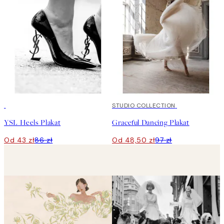
50%*
50%*
STUDIO COLLECTION
YSL Heels Plakat
Graceful Dancing Plakat
Od 43 zł
86 zł
Od 48,50 zł
97 zł