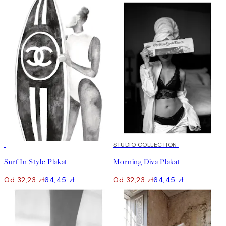
50%*
50%*
STUDIO COLLECTION
Surf In Style Plakat
Morning Diva Plakat
Od 32,23 zł
64,45 zł
Od 32,23 zł
64,45 zł