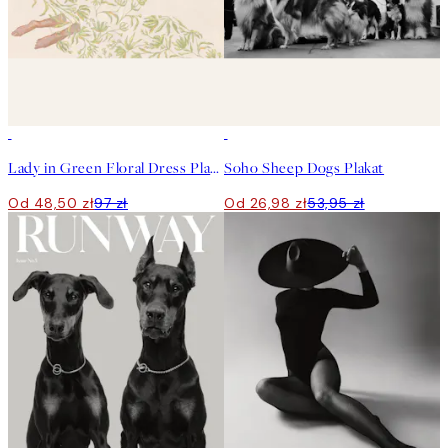
50%*
50%*
Lady in Green Floral Dress Plakat
Soho Sheep Dogs Plakat
Od 48,50 zł
97 zł
Od 26,98 zł
53,95 zł