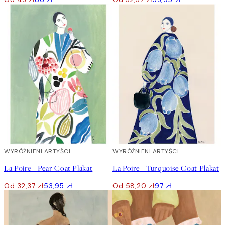
40%*
WYRÓŻNIENI ARTYŚCI
40%*
WYRÓŻNIENI ARTYŚCI
La Poire - Pear Coat Plakat
La Poire - Turquoise Coat Plakat
Od 32,37 zł
53,95 zł
Od 58,20 zł
97 zł