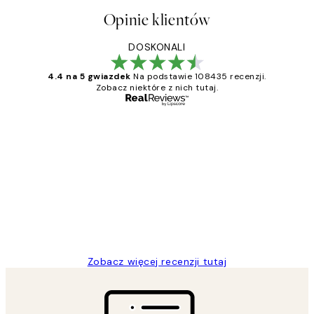
Opinie klientów
DOSKONALI
4.4 na 5 gwiazdek
Na podstawie 108435 recenzji.
Zobacz niektóre z nich tutaj.
Zweryfikowany kupujący
Opinie
klientów
Excellent quality at a nice price
20 kwi
Magdalena B
Zobacz więcej recenzji tutaj