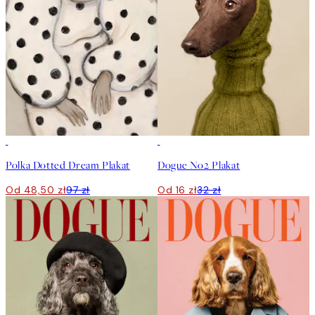
50%*
50%*
Polka Dotted Dream Plakat
Dogue No2 Plakat
Od 48,50 zł
97 zł
Od 16 zł
32 zł