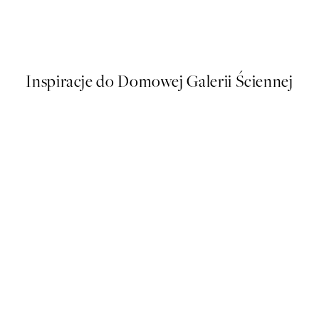
Vintage Doggo Plakat
Od 32,23 zł
64,45 zł
Inspiracje do Domowej Galerii Ściennej