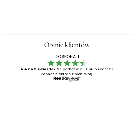
Opinie klientów
DOSKONALI
4.4 na 5 gwiazdek
Na podstawie 108435 recenzji.
Zobacz niektóre z nich tutaj.
Zweryfikowany kupujący
Opinie
klientów
Excellent quality at a nice price
20 kwi
Magdalena B