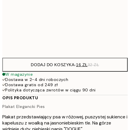
4
30x40 cm
7
50x70 cm
15
Frame
options
DODAJ DO KOSZYKA
-
16 ZŁ
32 ZŁ
W magazynie
Dostawa w 2-4 dni roboczych
Dostawa gratis od 249 zł
Polityka dotycząca zwrotów w ciągu 90 dni
OPIS PRODUKTU
Plakat Elegancki Pies
Plakat przedstawiający psa w różowej, puszystej sukience i
kapeluszu z woalką na jasnoniebieskim tle. Na górze
widnieje duży, niebieski napis "DOGUE".