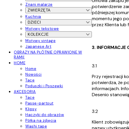
Umowa zakupu jes
Znani malarze
potwierdzenie za
ZWIERZĘTA
późniejszej komun
Kuchnia
momentu jego pot
DZIECI
przez Klienta lub
Motywy tekstowe
KOLEKCJE
Motywy vintage
Japanese Art
3. INFORMACJE O
OBRAZY NA PŁÓTNIE OPRAWIONE W
RAMĘ
HOME
3.1
Home
Nowości
Przy rejestracji
Tace
potwierdza, że p
Poduszki i Poszewki
informacjach. In
AKCESORIA
Desenio stanowią
Tace
Passe-partout
Klipsy
3.2
Haczyki do obrazów
Półka na zdjęcia
Klient zobowiązuj
Washi tape
nazwy użytkownik