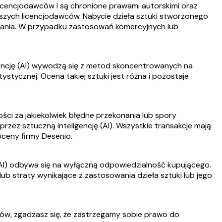
licencjodawców i są chronione prawami autorskimi oraz
aszych licencjodawców. Nabycie dzieła sztuki stworzonego
owania. W przypadku zastosowań komercyjnych lub
gencję (AI) wywodzą się z metod skoncentrowanych na
ystycznej. Ocena takiej sztuki jest różna i pozostaje
ści za jakiekolwiek błędne przekonania lub spory
rzez sztuczną inteligencję (AI). Wszystkie transakcje mają
oceny firmy Desenio.
 (AI) odbywa się na wyłączną odpowiedzialność kupującego.
lub straty wynikające z zastosowania dzieła sztuki lub jego
zów, zgadzasz się, że zastrzegamy sobie prawo do