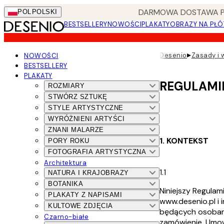
Skip
DARMOWA DOSTAWA PRZ
POL
POLSKI
to
BESTSELLERY
NOWOŚCI
PLAKATY
OBRAZY NA PŁÓ
main
content.
▸
Desenio
Zasady i 
NOWOŚCI
BESTSELLERY
PLAKATY
REGULAMI
ROZMIARY
STWÓRZ SZTUKĘ
STYLE ARTYSTYCZNE
WYRÓŻNIENI ARTYŚCI
ZNANI MALARZE
1. KONTEKST
PORY ROKU
FOTOGRAFIA ARTYSTYCZNA
Architektura
1.1
NATURA I KRAJOBRAZY
BOTANIKA
Niniejszy Regulam
PLAKATY Z NAPISAMI
www.desenio.pl i
KULTOWE ZDJĘCIA
będących osobami
Czarno-białe
zamówienie. Umow