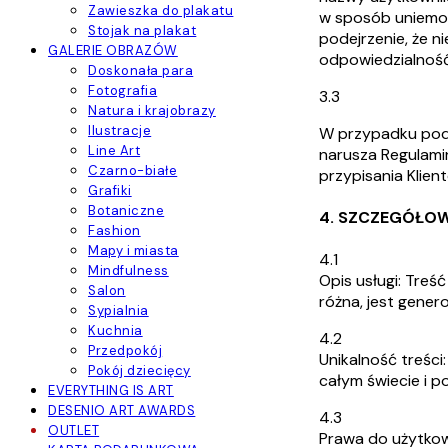
Zawieszka do plakatu
w sposób uniemoż
Stojak na plakat
podejrzenie, że n
GALERIE OBRAZÓW
odpowiedzialność
Doskonała para
Fotografia
3.3
Natura i krajobrazy
Ilustracje
W przypadku pode
Line Art
narusza Regulami
Czarno-białe
przypisania Klie
Grafiki
Botaniczne
4. SZCZEGÓŁOW
Fashion
Mapy i miasta
4.1
Mindfulness
Opis usługi: Treś
Salon
różna, jest gener
Sypialnia
Kuchnia
4.2
Przedpokój
Unikalność treści
Pokój dziecięcy
całym świecie i p
EVERYTHING IS ART
DESENIO ART AWARDS
4.3
OUTLET
Prawa do użytkow