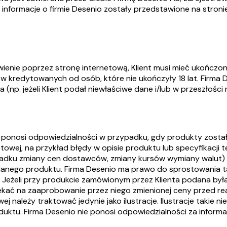
 informacje o firmie Desenio zostały przedstawione na stron
ienie poprzez stronę internetową, Klient musi mieć ukończon
w kredytowanych od osób, które nie ukończyły 18 lat. Firma 
 (np. jeżeli Klient podał niewłaściwe dane i/lub w przeszłości 
e ponosi odpowiedzialności w przypadku, gdy produkty zosta
etowej, na przykład błędy w opisie produktu lub specyfikacji 
adku zmiany cen dostawców, zmiany kursów wymiany walut) l
ego produktu. Firma Desenio ma prawo do sprostowania takic
 Jeżeli przy produkcie zamówionym przez Klienta podana była
czekać na zaaprobowanie przez niego zmienionej ceny przed r
wej należy traktować jedynie jako ilustracje. Ilustracje takie 
uktu. Firma Desenio nie ponosi odpowiedzialności za inform
.