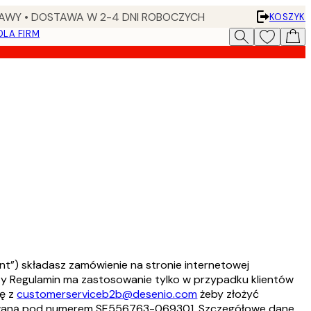
AWY • DOSTAWA W 2-4 DNI ROBOCZYCH
KOSZYK
DLA FIRM
ent”) składasz zamówienie na stronie internetowej
szy Regulamin ma zastosowanie tylko w przypadku klientów
ię z
customerserviceb2b@desenio.com
żeby złożyć
strowaną pod numerem SE556763-069301. Szczegółowe dane