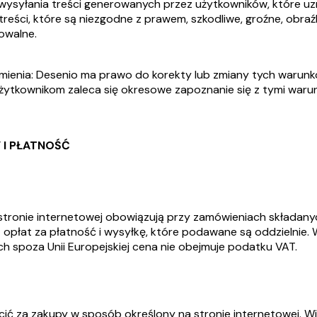
ewysyłania treści generowanych przez użytkowników, które uzn
 treści, które są niezgodne z prawem, szkodliwe, groźne, obraź
owalne.
mienia: Desenio ma prawo do korekty lub zmiany tych warun
żytkownikom zaleca się okresowe zapoznanie się z tymi waru
Y I PŁATNOŚĆ
tronie internetowej obowiązują przy zamówieniach składany
ją opłat za płatność i wysyłkę, które podawane są oddzielnie.
h spoza Unii Europejskiej cena nie obejmuje podatku VAT.
cić za zakupy w sposób określony na stronie internetowej. Wi