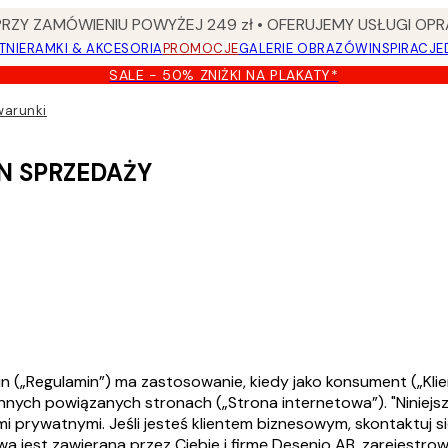
Y ZAMÓWIENIU POWYŻEJ 249 zł • OFERUJEMY USŁUGI OPR
TNIE
RAMKI & AKCESORIA
PROMOCJE
GALERIE OBRAZÓW
INSPIRACJE
SALE - 50% ZNIŻKI NA PLAKATY*
warunki
N SPRZEDAŻY
in („Regulamin”) ma zastosowanie, kiedy jako konsument („Kli
 innych powiązanych stronach („Strona internetowa”). "Niniej
 prywatnymi. Jeśli jesteś klientem biznesowym, skontaktuj s
a jest zawierana przez Ciebie i firmę Desenio AB, zareje