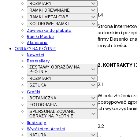
ROZMIARY
RAMKI DREWNIANE
1.4
RAMKI METALOWE
KOLOROWE RAMKI
Strona internetow
Zawieszka do plakatu
autorskim i prze
Ramki Moebe
firmy Desenio zna
Akcesoria
innych treści.
OBRAZY NA PŁÓTNIE
Nowości
Bestsellery
2. KONTRAKTY I
ZESTAWY OBRAZÓW NA
PŁÓTNIE
ROZMIARY
2.1
SZTUKA
Grafiki
W celu złożenia 
BOTANICZNA
postępować zgodni
FOTOGRAFIA
ich wykorzystanie
SPERSONALIZOWANE
OBRAZY NA PŁÓTNIE
Ilustracje
2.2
Wyróżnieni Artyści
NATURA