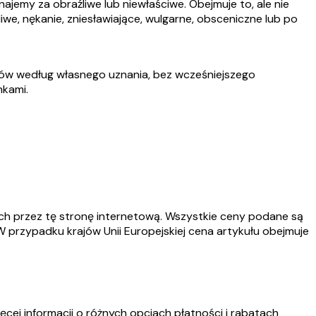
ajemy za obraźliwe lub niewłaściwe. Obejmuje to, ale nie
liwe, nękanie, zniesławiające, wulgarne, obsceniczne lub po
ków według własnego uznania, bez wcześniejszego
nkami.
ch przez tę stronę internetową. Wszystkie ceny podane są
 W przypadku krajów Unii Europejskiej cena artykułu obejmuje
ęcej informacji o różnych opcjach płatności i rabatach