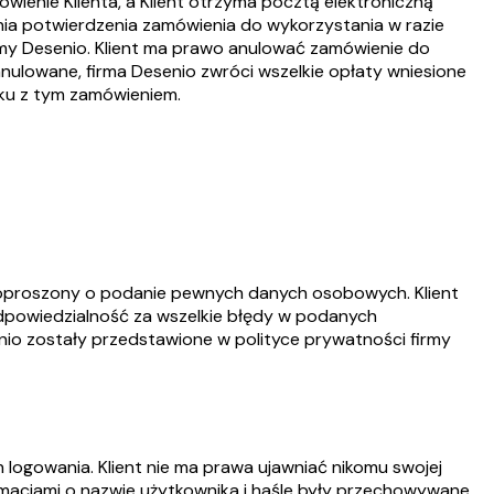
ienie Klienta, a Klient otrzyma pocztą elektroniczną
nia potwierdzenia zamówienia do wykorzystania w razie
firmy Desenio. Klient ma prawo anulować zamówienie do
nulowane, firma Desenio zwróci wszelkie opłaty wniesione
zku z tym zamówieniem.
e poproszony o podanie pewnych danych osobowych. Klient
odpowiedzialność za wszelkie błędy w podanych
nio zostały przedstawione w polityce prywatności firmy
h logowania. Klient nie ma prawa ujawniać nikomu swojej
ormacjami o nazwie użytkownika i haśle były przechowywane