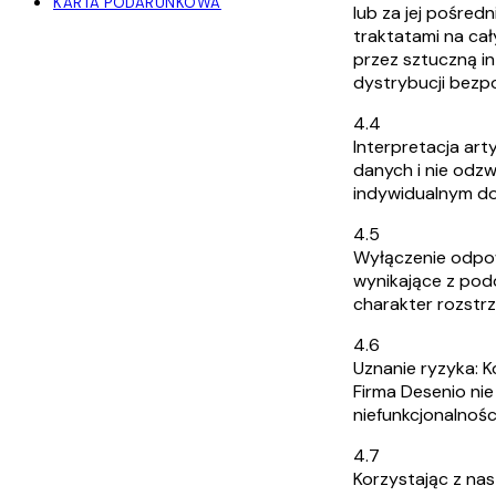
KARTA PODARUNKOWA
lub za jej pośre
traktatami na cał
przez sztuczną i
dystrybucji bezp
4.4
Interpretacja ar
danych i nie odzw
indywidualnym d
4.5
Wyłączenie odpowi
wynikające z podo
charakter rozstr
4.6
Uznanie ryzyka: K
Firma Desenio nie
niefunkcjonalnośc
4.7
Korzystając z na