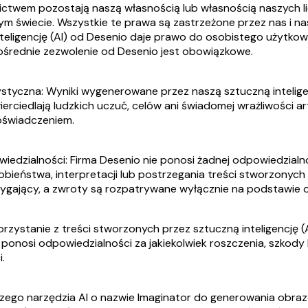
dnictwem pozostają naszą własnością lub własnością naszych 
ym świecie. Wszystkie te prawa są zastrzeżone przez nas i n
nteligencję (AI) od Desenio daje prawo do osobistego użytk
ośrednie zezwolenie od Desenio jest obowiązkowe.
tystyczna: Wyniki wygenerowane przez naszą sztuczną inteli
ierciedlają ludzkich uczuć, celów ani świadomej wrażliwości art
oświadczeniem.
edzialności: Firma Desenio nie ponosi żadnej odpowiedzialno
bieństwa, interpretacji lub postrzegania treści stworzonych p
zygający, a zwroty są rozpatrywane wyłącznie na podstawie 
orzystanie z treści stworzonych przez sztuczną inteligencję
 ponosi odpowiedzialności za jakiekolwiek roszczenia, szkody 
i.
szego narzędzia AI o nazwie Imaginator do generowania obra