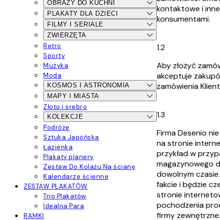
OBRAZY DO KUCHNI
kontaktowe i inne
PLAKATY DLA DZIECI
konsumentami.
FILMY I SERIALE
ZWIERZĘTA
Retro
1.2
Sporty
Aby złożyć zamów
Muzyka
akceptuje zakupó
Moda
zamówienia Klienta
KOSMOS I ASTRONOMIA
MAPY I MIASTA
Złoto i srebro
1.3
KOLEKCJE
Podróże
Firma Desenio ni
Sztuka Japońska
na stronie intern
Łazienka
przykład w przyp
Plakaty planery
magazynowego dan
Zestaw Do Kolażu Na ścianę
dowolnym czasie.
Kalendarze ścienne
fakcie i będzie 
ZESTAW PLAKATÓW
stronie interneto
Trio Plakatów
pochodzenia prod
Idealna Para
firmy zewnętrzne
RAMKI