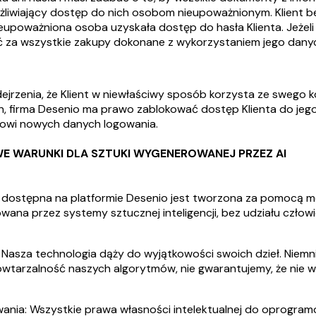
liwiający dostęp do nich osobom nieupoważnionym. Klient bezz
ieupoważniona osoba uzyskała dostęp do hasła Klienta. Jeżeli
 za wszystkie zakupy dokonane z wykorzystaniem jego dany
jrzenia, że Klient w niewłaściwy sposób korzysta ze swego 
n, firma Desenio ma prawo zablokować dostęp Klienta do je
ntowi nowych danych logowania.
E WARUNKI DLA SZTUKI WYGENEROWANEJ PRZEZ AI
ć dostępna na platformie Desenio jest tworzona za pomocą me
owana przez systemy sztucznej inteligencji, bez udziału człowi
: Nasza technologia dąży do wyjątkowości swoich dzieł. Niemni
owtarzalność naszych algorytmów, nie gwarantujemy, że nie wy
ania: Wszystkie prawa własności intelektualnej do oprogramow