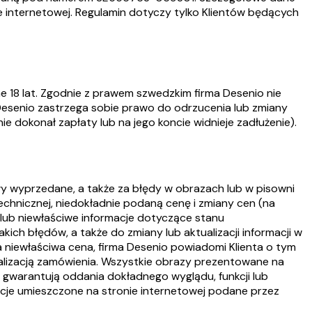
ie internetowej. Regulamin dotyczy tylko Klientów będących
e 18 lat. Zgodnie z prawem szwedzkim firma Desenio nie
Desenio zastrzega sobie prawo do odrzucenia lub zmiany
nie dokonał zapłaty lub na jego koncie widnieje zadłużenie).
ły wyprzedane, a także za błędy w obrazach lub w pisowni
technicznej, niedokładnie podaną cenę i zmiany cen (na
ub niewłaściwe informacje dotyczące stanu
h błędów, a także do zmiany lub aktualizacji informacji w
 niewłaściwa cena, firma Desenio powiadomi Klienta o tym
ealizacją zamówienia. Wszystkie obrazy prezentowane na
nie gwarantują oddania dokładnego wyglądu, funkcji lub
acje umieszczone na stronie internetowej podane przez