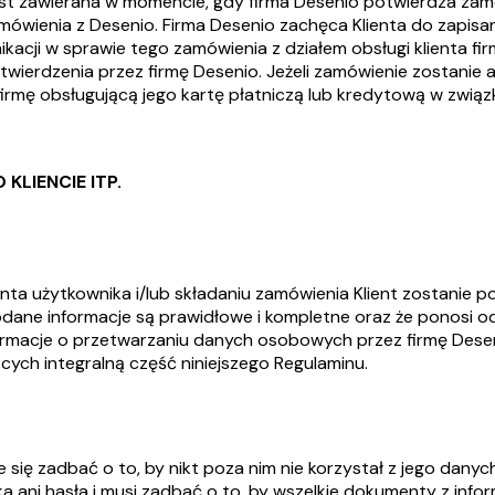
t zawierana w momencie, gdy firma Desenio potwierdza zamów
mówienia z Desenio. Firma Desenio zachęca Klienta do zapisa
ikacji w sprawie tego zamówienia z działem obsługi klienta 
wierdzenia przez firmę Desenio. Jeżeli zamówienie zostanie a
 firmę obsługującą jego kartę płatniczą lub kredytową w zwią
 KLIENCIE ITP.
 konta użytkownika i/lub składaniu zamówienia Klient zostani
odane informacje są prawidłowe i kompletne oraz że ponosi 
formacje o przetwarzaniu danych osobowych przez firmę Dese
cych integralną część niniejszego Regulaminu.
e się zadbać o to, by nikt poza nim nie korzystał z jego danyc
a ani hasła i musi zadbać o to, by wszelkie dokumenty z inf