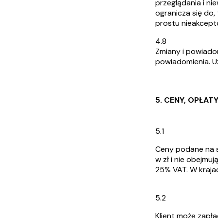
przeglądania i ni
ogranicza się do,
prostu nieakcept
4.8
Zmiany i powiado
powiadomienia. U
5. CENY, OPŁAT
5.1
Ceny podane na s
w zł i nie obejmu
25% VAT. W krajac
5.2
Klient może zapła