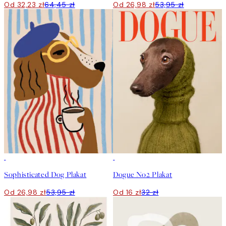
Od 32,23 zł
64,45 zł
Od 26,98 zł
53,95 zł
50%*
50%*
Sophisticated Dog Plakat
Dogue No2 Plakat
Od 26,98 zł
53,95 zł
Od 16 zł
32 zł