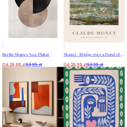
50%*
50%*
Berlin Shapes No2 Plakat
Monet - Bridge over a Pond of Water Lilies Plakat
Od 26,98 zł
53,95 zł
Od 26,98 zł
53,95 zł