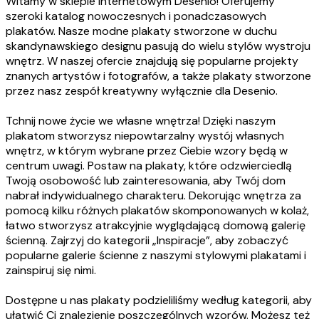
Witamy w sklepie internetowym Desenio! Oferujemy
szeroki katalog nowoczesnych i ponadczasowych
plakatów. Nasze modne plakaty stworzone w duchu
skandynawskiego designu pasują do wielu stylów wystroju
wnętrz. W naszej ofercie znajdują się popularne projekty
znanych artystów i fotografów, a także plakaty stworzone
przez nasz zespół kreatywny wyłącznie dla Desenio.
Tchnij nowe życie we własne wnętrza! Dzięki naszym
plakatom stworzysz niepowtarzalny wystój własnych
wnętrz, w którym wybrane przez Ciebie wzory będą w
centrum uwagi. Postaw na plakaty, które odzwierciedlą
Twoją osobowość lub zainteresowania, aby Twój dom
nabrał indywidualnego charakteru. Dekorując wnętrza za
pomocą kilku różnych plakatów skomponowanych w kolaż,
łatwo stworzysz atrakcyjnie wyglądającą domową galerię
ścienną. Zajrzyj do kategorii „Inspiracje”, aby zobaczyć
popularne galerie ścienne z naszymi stylowymi plakatami i
zainspiruj się nimi.
Dostępne u nas plakaty podzieliliśmy według kategorii, aby
ułatwić Ci znalezienie poszczególnych wzorów. Możesz też