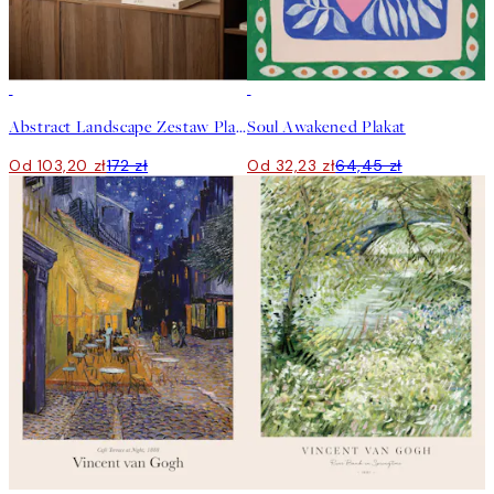
-40%
50%*
Abstract Landscape Zestaw Plakatów
Soul Awakened Plakat
Od 103,20 zł
172 zł
Od 32,23 zł
64,45 zł