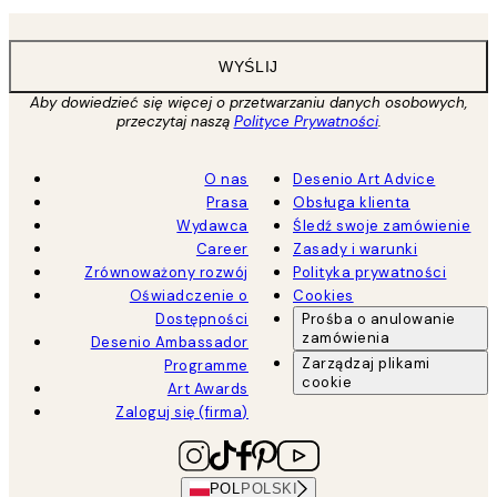
WYŚLIJ
Aby dowiedzieć się więcej o przetwarzaniu danych osobowych,
przeczytaj naszą
Polityce Prywatności
.
O nas
Desenio Art Advice
Prasa
Obsługa klienta
Wydawca
Śledź swoje zamówienie
Career
Zasady i warunki
Zrównoważony rozwój
Polityka prywatności
Oświadczenie o
Cookies
Dostępności
Prośba o anulowanie
zamówienia
Desenio Ambassador
Zarządzaj plikami
Programme
cookie
Art Awards
Zaloguj się (firma)
POL
POLSKI