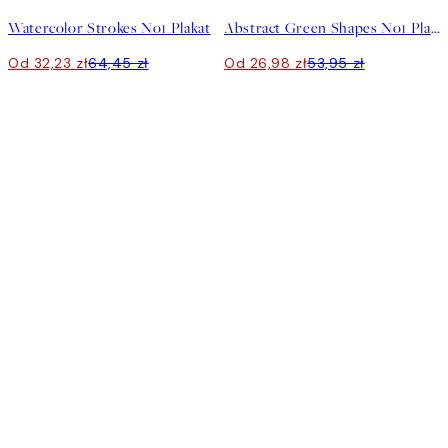
Watercolor Strokes No1 Plakat
Abstract Green Shapes No1 Plakat
Od 32,23 zł
64,45 zł
Od 26,98 zł
53,95 zł