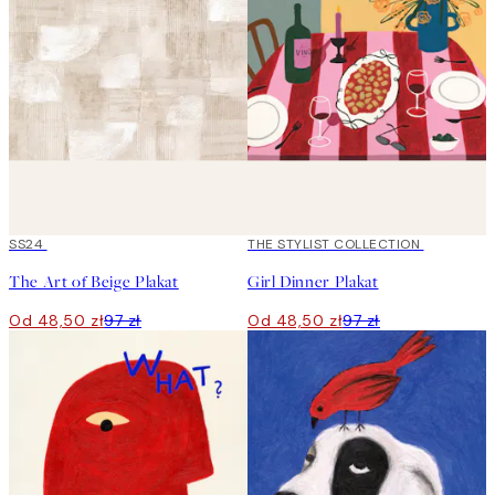
50%*
SS24
50%*
THE STYLIST COLLECTION
The Art of Beige Plakat
Girl Dinner Plakat
Od 48,50 zł
97 zł
Od 48,50 zł
97 zł