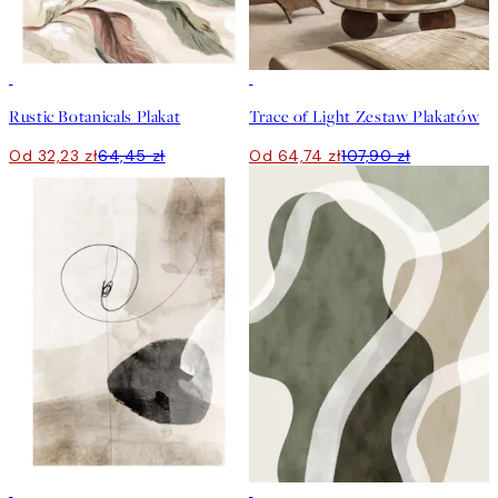
50%*
-40%
Rustic Botanicals Plakat
Trace of Light Zestaw Plakatów
Od 32,23 zł
64,45 zł
Od 64,74 zł
107,90 zł
50%*
50%*