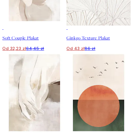
50%*
50%*
Soft Couple Plakat
Ginkgo Texture Plakat
Od 32,23 zł
64,45 zł
Od 43 zł
86 zł