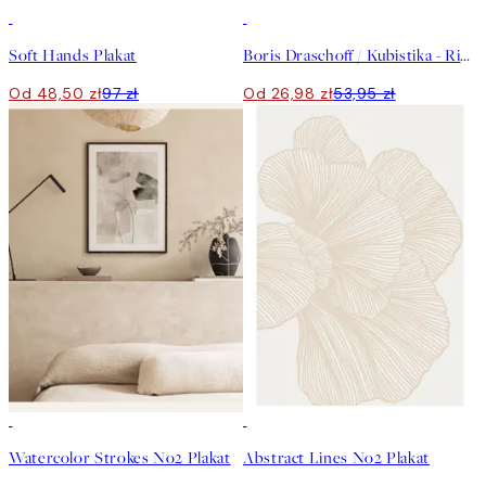
50%*
50%*
Soft Hands Plakat
Boris Draschoff / Kubistika - Rising Plakat
Od 48,50 zł
97 zł
Od 26,98 zł
53,95 zł
50%*
50%*
Watercolor Strokes No2 Plakat
Abstract Lines No2 Plakat