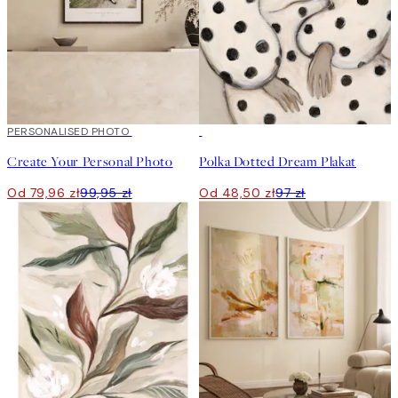
20%*
PERSONALISED PHOTO
Stwórz Sztukę
50%*
Create Your Personal Photo
Polka Dotted Dream Plakat
Od 79,96 zł
99,95 zł
Od 48,50 zł
97 zł