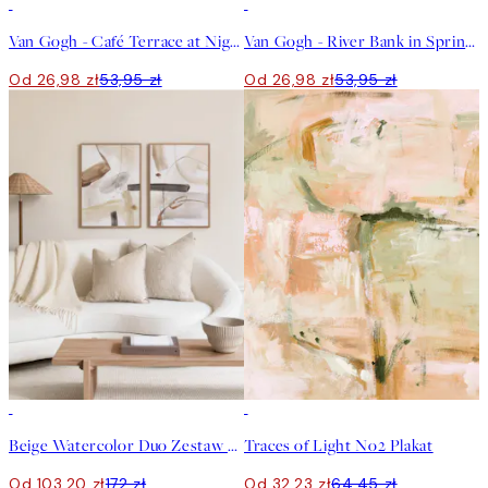
50%*
50%*
Van Gogh - Café Terrace at Night Plakat
Van Gogh - River Bank in Springtime Plakat
Od 26,98 zł
53,95 zł
Od 26,98 zł
53,95 zł
-40%
50%*
Beige Watercolor Duo Zestaw plakatów
Traces of Light No2 Plakat
Od 103,20 zł
172 zł
Od 32,23 zł
64,45 zł