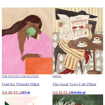
50%*
THE STYLIST COLLECTION
50%*
AW25
Fruit for Thought Plakat
The Good News Café Plakat
Od 48,50 zł
97 zł
Od 32,23 zł
64,45 zł