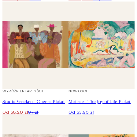
40%*
WYRÓŻNIENI ARTYŚCI
NOWOSCI
Studio Vreeken - Cheers Plakat
Matisse - The Joy of Life Plakat
Od 58,20 zł
97 zł
Od 53,95 zł