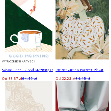
40%*
WYRÓŻNIENI ARTYŚCI
50%*
Sabina Fenn - Good Morning Dive Plakat
Rustic Garden Portrait Plakat
Od 38,67 zł
64,45 zł
Od 32,23 zł
64,45 zł