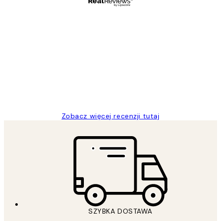
Zweryfikowany kupujący
Opinie
klientów
Excellent quality at a nice price
20 kwi
Magdalena B
Zobacz więcej recenzji tutaj
SZYBKA DOSTAWA