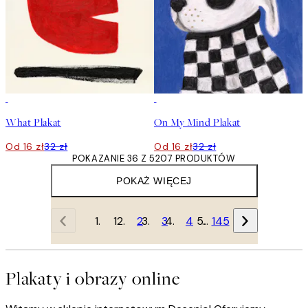
50%*
50%*
What Plakat
On My Mind Plakat
Od 16 zł
32 zł
Od 16 zł
32 zł
POKAZANIE 36 Z 5207 PRODUKTÓW
POKAŻ WIĘCEJ
1
2
3
4
…
145
Plakaty i obrazy online