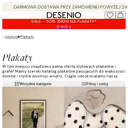
Skip
to
main
SALE - 50% ZNIŻKI NA PLAKATY*
content.
0 m
0 s
Ważny
do:
▸
Desenio
Plakaty
2026-
08-
09
Plakaty
W tym miejscu znajdziesz pełną ofertę stylowych plakatów i
grafik! Mamy szeroki katalog plakatów pasujących do większości
domów i stylów wystroju wnętrz. Ciągle udoskonalamy naszą
ofertę, dodając do niej najpopularniejsze, a także ekskluzywne
Czytaj więcej
Wszytkie kategorie
Filtruj i sortuj
wzory plakatów. Dzięki temu zawsze znajdziesz u nas coś dla
siebie. Odśwież wygląd swoich ścian i ozdób je modnymi
plakatami Desenio!