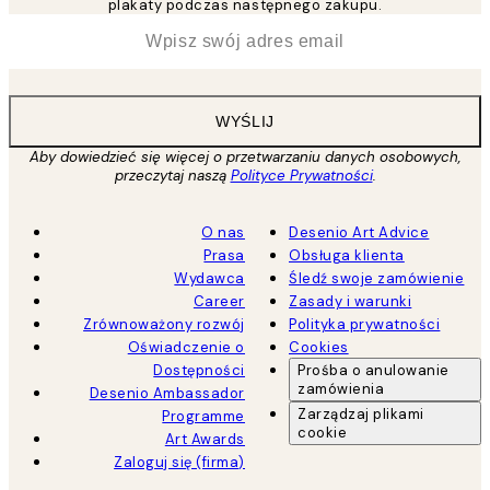
plakaty podczas następnego zakupu.
*
Email
WYŚLIJ
Aby dowiedzieć się więcej o przetwarzaniu danych osobowych,
przeczytaj naszą
Polityce Prywatności
.
O nas
Desenio Art Advice
Prasa
Obsługa klienta
Wydawca
Śledź swoje zamówienie
Career
Zasady i warunki
Zrównoważony rozwój
Polityka prywatności
Oświadczenie o
Cookies
Dostępności
Prośba o anulowanie
zamówienia
Desenio Ambassador
Zarządzaj plikami
Programme
cookie
Art Awards
Zaloguj się (firma)