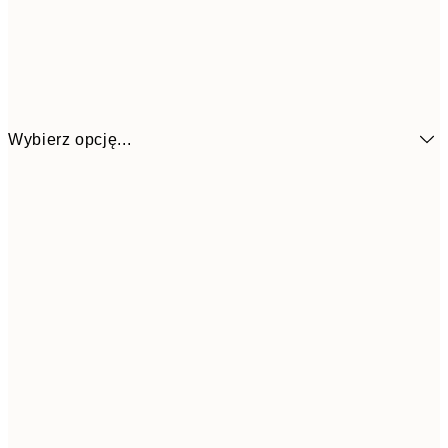
Wybierz opcję...
32,2
21x30 cm