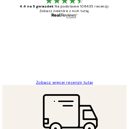
4.4 na 5 gwiazdek
Na podstawie 108435 recenzji.
Zobacz niektóre z nich tutaj.
Zweryfikowany kupujący
Opinie
klientów
Excellent quality at a nice price
20 kwi
Magdalena B
Zobacz więcej recenzji tutaj