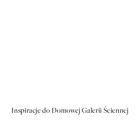
50%*
kat
Artful Lines No2 Plakat
Od 43 zł
86 zł
Inspiracje do Domowej Galerii Ściennej