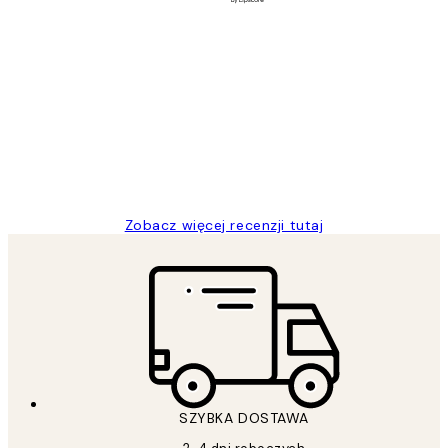
Zweryfikowany kupujący
Opinie
klientów
Excellent quality at a nice price
20 kwi
Magdalena B
Zobacz więcej recenzji tutaj
SZYBKA DOSTAWA