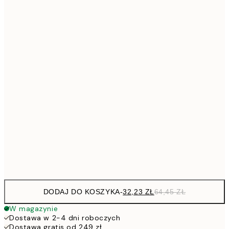
48,5
30x40 cm
59,5
40x50 cm
1
7
50x70 cm
15
11
70x100 cm
22
264,5
100x150 cm
52
Frame
options
DODAJ DO KOSZYKA
-
32,23 ZŁ
64,45 ZŁ
W magazynie
Dostawa w 2-4 dni roboczych
Dostawa gratis od 249 zł