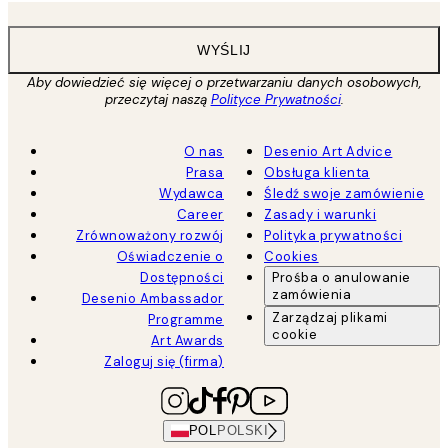
WYŚLIJ
Aby dowiedzieć się więcej o przetwarzaniu danych osobowych,
przeczytaj naszą
Polityce Prywatności
.
O nas
Desenio Art Advice
Prasa
Obsługa klienta
Wydawca
Śledź swoje zamówienie
Career
Zasady i warunki
Zrównoważony rozwój
Polityka prywatności
Oświadczenie o
Cookies
Dostępności
Prośba o anulowanie
zamówienia
Desenio Ambassador
Zarządzaj plikami
Programme
cookie
Art Awards
Zaloguj się (firma)
POL
POLSKI