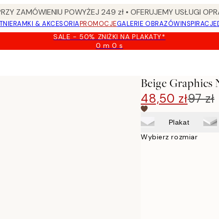
Y ZAMÓWIENIU POWYŻEJ 249 zł • OFERUJEMY USŁUGI OPR
TNIE
RAMKI & AKCESORIA
PROMOCJE
GALERIE OBRAZÓW
INSPIRACJE
SALE - 50% ZNIŻKI NA PLAKATY*
0 m
0 s
Ważny
do:
2026-
08-
Beige Graphics 
09
48,50 zł
97 zł
Plakat
Wybierz rozmiar