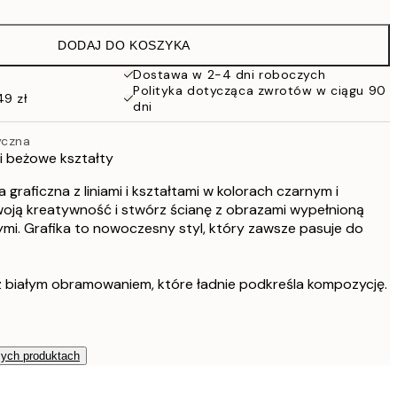
59,50 zł
119 zł
DODAJ DO KOSZYKA
76 zł
152 zł
Dostawa w 2-4 dni roboczych
Polityka dotycząca zwrotów w ciągu 90
114 zł
49 zł
dni
228 zł
264,50 zł
yczna
529 zł
 i beżowe kształty
a graficzna z liniami i kształtami w kolorach czarnym i
ją kreatywność i stwórz ścianę z obrazami wypełnioną
mi. Grafika to nowoczesny styl, który zawsze pasuje do
 białym obramowaniem, które ładnie podkreśla kompozycję.
zych produktach