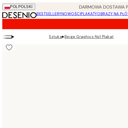
Skip
DARMOWA DOSTAWA PRZ
POL
POLSKI
to
BESTSELLERY
NOWOŚCI
PLAKATY
OBRAZY NA PŁÓ
main
content.
▸
▸
Sztuka
Beige Graphics No1 Plakat