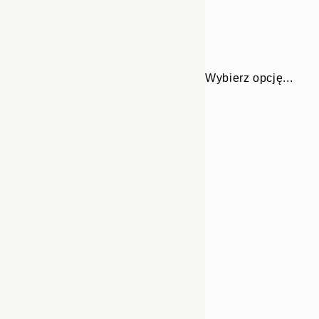
Wybierz opcję...
Frame
30x40 cm
options