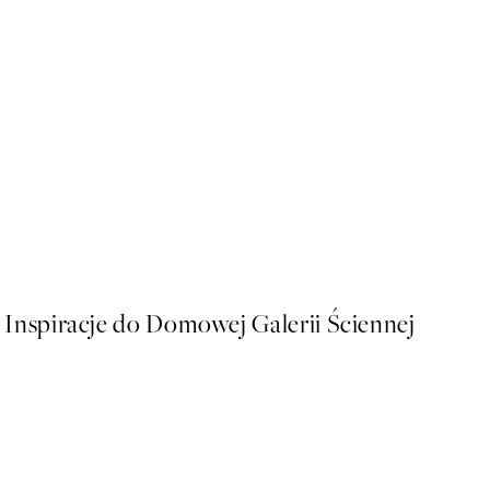
50%*
Berlin Shapes No2 Plakat
Od 26,98 zł
53,95 zł
Inspiracje do Domowej Galerii Ściennej