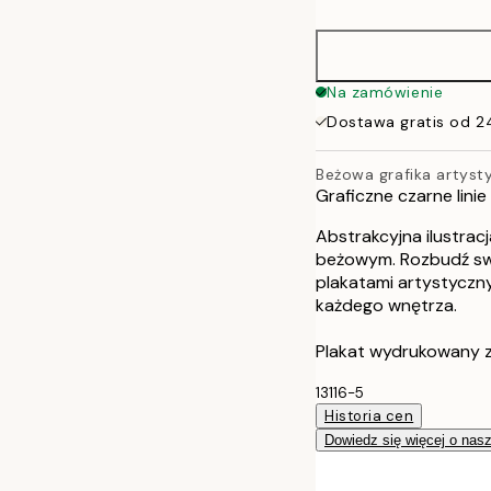
40x50 cm
50x70 cm
Na zamówienie
Dostawa gratis od 2
70x100 cm
Beżowa grafika artyst
100x150 cm
Graficzne czarne linie
Abstrakcyjna ilustracj
beżowym. Rozbudź swo
plakatami artystyczny
każdego wnętrza.
Plakat wydrukowany z
13116-5
Historia cen
Dowiedz się więcej o nas