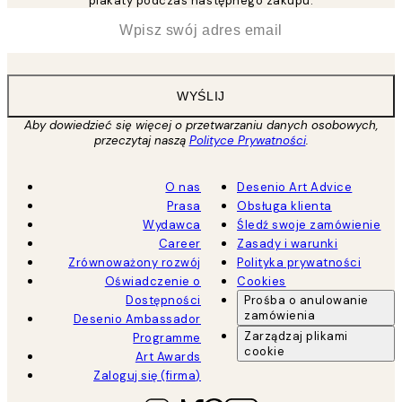
plakaty podczas następnego zakupu.
*
Email
WYŚLIJ
Aby dowiedzieć się więcej o przetwarzaniu danych osobowych,
przeczytaj naszą
Polityce Prywatności
.
O nas
Desenio Art Advice
Prasa
Obsługa klienta
Wydawca
Śledź swoje zamówienie
Career
Zasady i warunki
Zrównoważony rozwój
Polityka prywatności
Oświadczenie o
Cookies
Dostępności
Prośba o anulowanie
zamówienia
Desenio Ambassador
Zarządzaj plikami
Programme
cookie
Art Awards
Zaloguj się (firma)