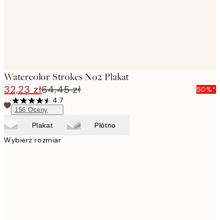
Watercolor Strokes No2 Plakat
32,23 zł
64,45 zł
50%*
4.7
156
Oceny
Plakat
Płótno
Wybierz rozmiar