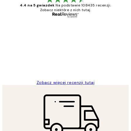
4.4 na 5 gwiazdek
Na podstawie 108435 recenzji.
Zobacz niektóre z nich tutaj.
Zweryfikowany kupujący
Opinie
klientów
Excellent quality at a nice price
20 kwi
Magdalena B
Zobacz więcej recenzji tutaj