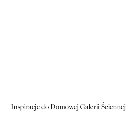
50%*
Abstract Green Shapes No2 P
Od 26,98 zł
53,95 zł
Inspiracje do Domowej Galerii Ściennej