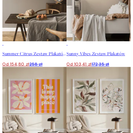
-40%
-40%
Summer Citrus Zestaw Plakatów
Sunny Vibes Zestaw Plakatów
Od 154,80 zł
258 zł
Od 103,41 zł
172,35 zł