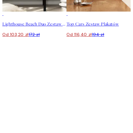
-40%
-40%
Lighthouse Beach Duo Zestaw plakatów
Top Cars Zestaw Plakatów
Od 103,20 zł
172 zł
Od 116,40 zł
194 zł