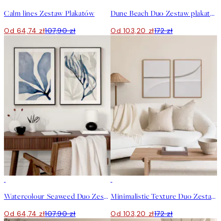
Calm lines Zestaw Plakatów
Dune Beach Duo Zestaw plakatów
Od 64,74 zł
107,90 zł
Od 103,20 zł
172 zł
-40%
-40%
Watercolour Seaweed Duo Zestaw plakatów
Minimalistic Texture Duo Zestaw plakatów
Od 64,74 zł
107,90 zł
Od 103,20 zł
172 zł