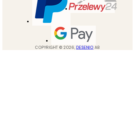
COPYRIGHT ©
2026
,
DESENIO
AB