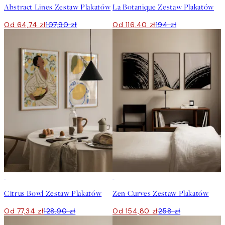
Abstract Lines Zestaw Plakatów
La Botanique Zestaw Plakatów
Od 64,74 zł
107,90 zł
Od 116,40 zł
194 zł
-40%
-40%
Citrus Bowl Zestaw Plakatów
Zen Curves Zestaw Plakatów
Od 77,34 zł
128,90 zł
Od 154,80 zł
258 zł