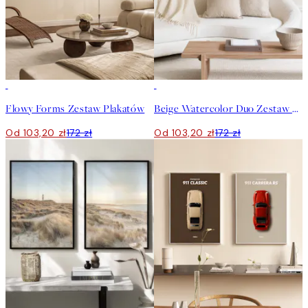
-40%
-40%
Flowy Forms Zestaw Plakatów
Beige Watercolor Duo Zestaw plakatów
Od 103,20 zł
172 zł
Od 103,20 zł
172 zł