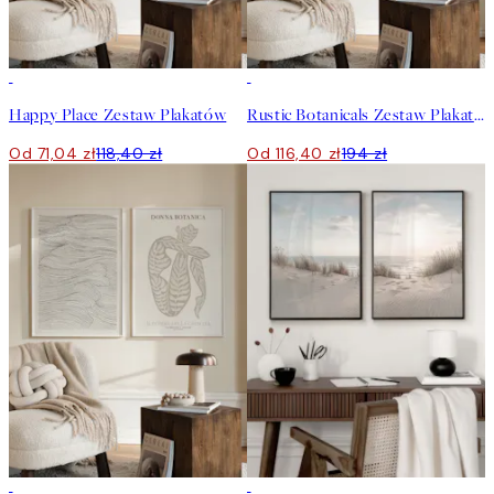
-40%
-40%
Happy Place Zestaw Plakatów
Rustic Botanicals Zestaw Plakatów
Od 71,04 zł
118,40 zł
Od 116,40 zł
194 zł
-40%
-40%