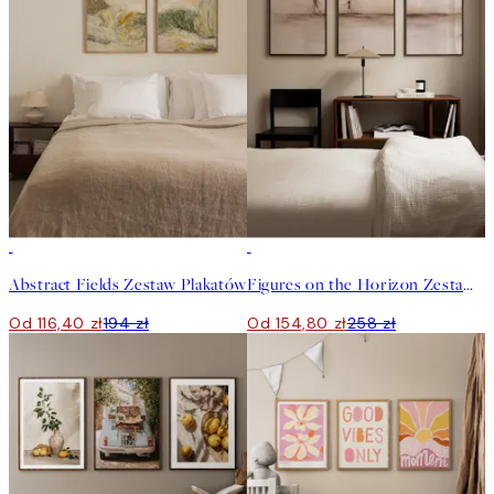
-40%
-40%
Abstract Fields Zestaw Plakatów
Figures on the Horizon Zestaw Plakatów
Od 116,40 zł
194 zł
Od 154,80 zł
258 zł