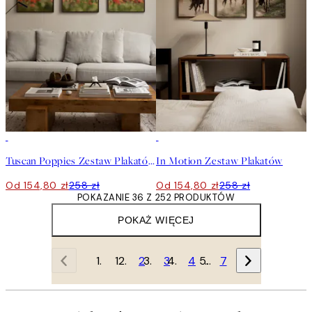
-40%
-40%
Tuscan Poppies Zestaw Plakatów
In Motion Zestaw Plakatów
Od 154,80 zł
258 zł
Od 154,80 zł
258 zł
POKAZANIE 36 Z 252 PRODUKTÓW
POKAŻ WIĘCEJ
1
2
3
4
…
7