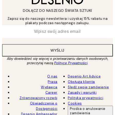
DOŁĄCZ DO NASZEGO ŚWIATA SZTUKI
Zapisz się do naszego newslettera i uzyskaj 15% rabatu na
plakaty podczas następnego zakupu.
*
Email
WYŚLIJ
Aby dowiedzieć się więcej o przetwarzaniu danych osobowych,
przeczytaj naszą
Polityce Prywatności
.
O nas
Desenio Art Advice
Prasa
Obsługa klienta
Wydawca
Śledź swoje zamówienie
Career
Zasady i warunki
Zrównoważony rozwój
Polityka prywatności
Oświadczenie o
Cookies
Dostępności
Prośba o anulowanie
zamówienia
Desenio Ambassador