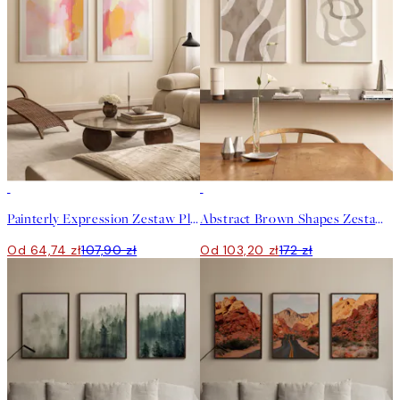
-40%
-40%
Painterly Expression Zestaw Plakatów
Abstract Brown Shapes Zestaw Plakatów
Od 64,74 zł
107,90 zł
Od 103,20 zł
172 zł