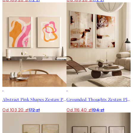
-40%
-40%
Abstract Pink Shapes Zestaw Plakatów
Grounded Thoughts Zestaw Plakatów
Od 103,20 zł
172 zł
Od 116,40 zł
194 zł