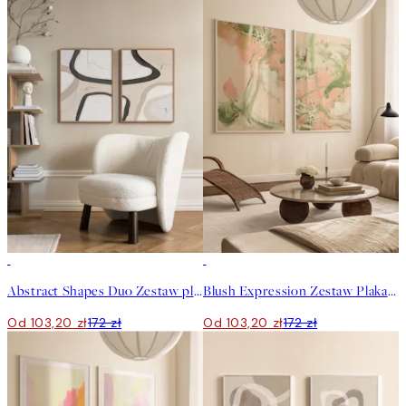
-40%
-40%
Abstract Shapes Duo Zestaw plakatów
Blush Expression Zestaw Plakatów
Od 103,20 zł
172 zł
Od 103,20 zł
172 zł