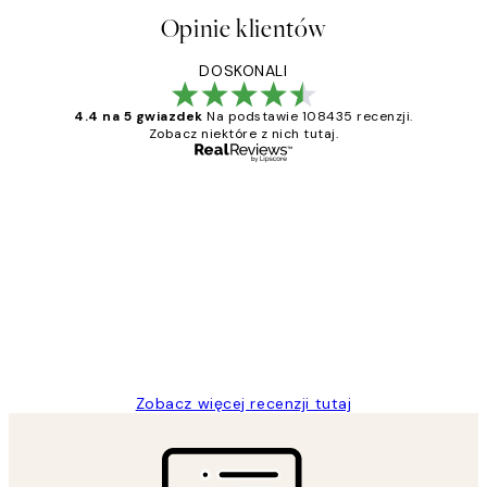
Opinie klientów
DOSKONALI
4.4 na 5 gwiazdek
Na podstawie 108435 recenzji.
Zobacz niektóre z nich tutaj.
Zweryfikowany kupujący
Opinie
klientów
Excellent quality at a nice price
20 kwi
Magdalena B
Zobacz więcej recenzji tutaj