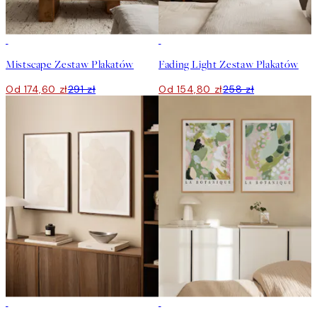
-40%
-40%
Mistscape Zestaw Plakatów
Fading Light Zestaw Plakatów
Od 174,60 zł
291 zł
Od 154,80 zł
258 zł
-40%
-40%