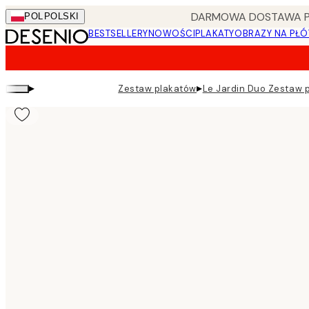
Skip
DARMOWA DOSTAWA PRZ
POL
POLSKI
to
BESTSELLERY
NOWOŚCI
PLAKATY
OBRAZY NA PŁÓ
main
content.
▸
▸
Zestaw plakatów
Le Jardin Duo Zestaw 