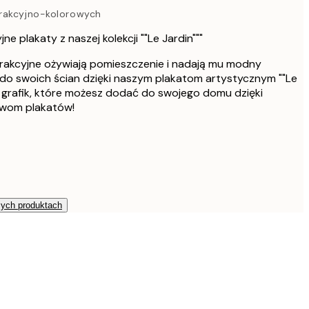
142,80 zł
rakcyjno-kolorowych
238 zł
ne plakaty z naszej kolekcji ""Le Jardin"""
182,40 zł
304 zł
trakcyjne ożywiają pomieszczenie i nadają mu modny
 do swoich ścian dzięki naszym plakatom artystycznym ""Le
273,60 zł
456 zł
ej grafik, które możesz dodać do swojego domu dzięki
wom plakatów!
zych produktach