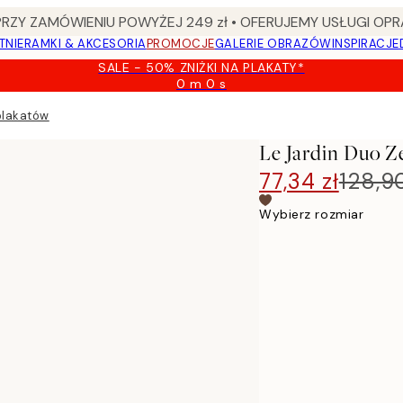
Y ZAMÓWIENIU POWYŻEJ 249 zł • OFERUJEMY USŁUGI OPR
TNIE
RAMKI & AKCESORIA
PROMOCJE
GALERIE OBRAZÓW
INSPIRACJE
SALE - 50% ZNIŻKI NA PLAKATY*
0 m
0 s
Ważny
do:
plakatów
2026-
08-
Le Jardin Duo Z
09
77,34 zł
128,90
Wybierz rozmiar