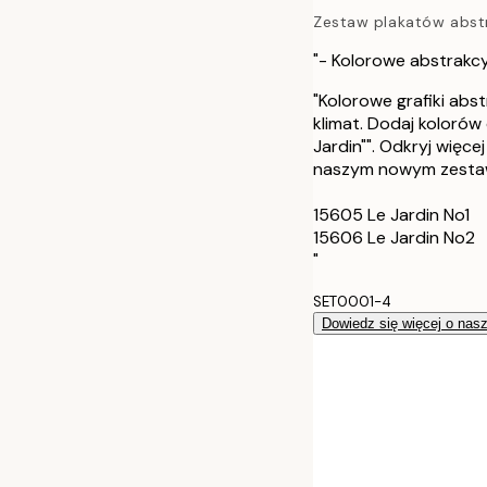
Zestaw plakatów abst
40x50 cm
"- Kolorowe abstrakcyj
50x70 cm
"Kolorowe grafiki abs
klimat. Dodaj kolorów
70x100 cm
Jardin"". Odkryj więc
naszym nowym zesta
15605 Le Jardin No1
15606 Le Jardin No2
"
SET0001-4
Dowiedz się więcej o nas