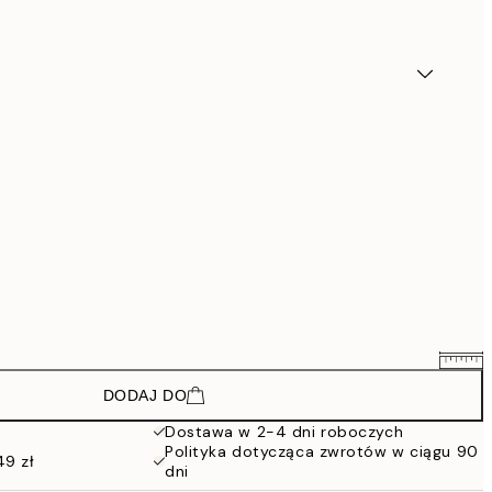
DODAJ DO
77,34 zł
128,90 zł
Dostawa w 2-4 dni roboczych
Polityka dotycząca zwrotów w ciągu 90
116,40 zł
49 zł
dni
194 zł