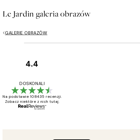
Le Jardin galeria obrazów
GALERIE OBRAZÓW
4.4
Opinie
klientów
Excellent quality a
DOSKONALI
Na podstawie 108435 recenzji.
Zobacz niektóre z nich tutaj.
20 kwi
Magdalena B