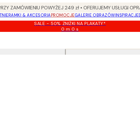
Y ZAMÓWIENIU POWYŻEJ 249 zł • OFERUJEMY USŁUGI OPR
TNIE
RAMKI & AKCESORIA
PROMOCJE
GALERIE OBRAZÓW
INSPIRACJE
SALE - 50% ZNIŻKI NA PLAKATY*
0 m
0 s
Ważny
do:
2026-
08-
09