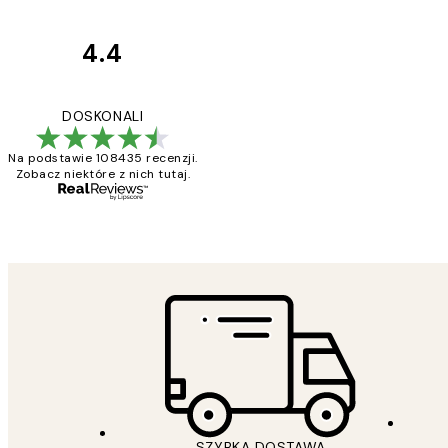
4.4
Opinie
klientów
Excellent quality a
DOSKONALI
Na podstawie 108435 recenzji.
Zobacz niektóre z nich tutaj.
20 kwi
Magdalena B
SZYBKA DOSTAWA