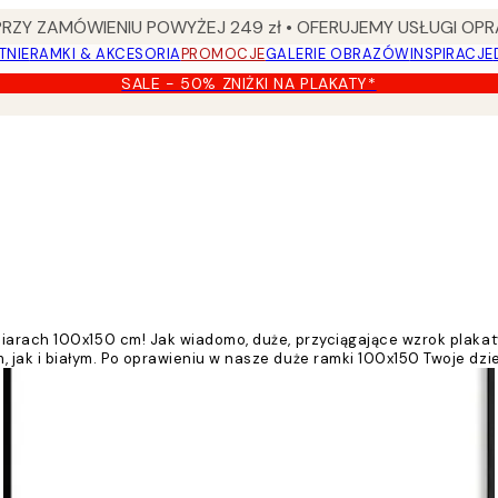
Y ZAMÓWIENIU POWYŻEJ 249 zł • OFERUJEMY USŁUGI OPR
TNIE
RAMKI & AKCESORIA
PROMOCJE
GALERIE OBRAZÓW
INSPIRACJE
SALE - 50% ZNIŻKI NA PLAKATY*
iarach 100x150 cm! Jak wiadomo, duże, przyciągające wzrok plakaty
 jak i białym. Po oprawieniu w nasze duże ramki 100x150 Twoje dz