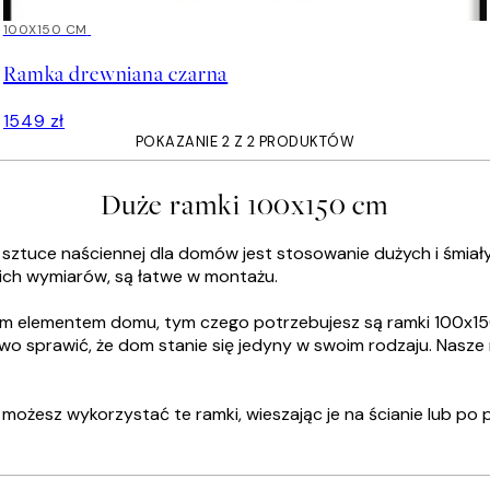
100X150 CM
Ramka drewniana czarna
1549 zł
POKAZANIE 2 Z 2 PRODUKTÓW
Duże ramki 100x150 cm
ztuce naściennej dla domów jest stosowanie dużych i śmiałyc
ich wymiarów, są łatwe w montażu.
alnym elementem domu, tym czego potrzebujesz są ramki 100x
łatwo sprawić, że dom stanie się jedyny w swoim rodzaju. Nas
ożesz wykorzystać te ramki, wieszając je na ścianie lub po pr