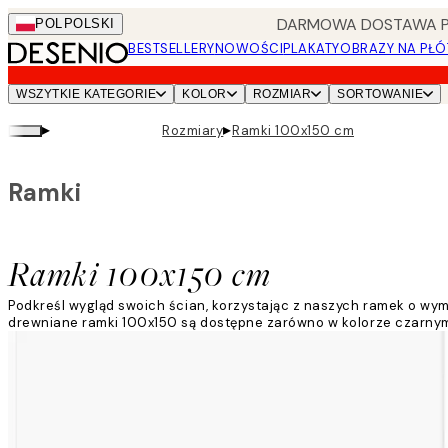
Skip
DARMOWA DOSTAWA PRZ
POL
POLSKI
to
BESTSELLERY
NOWOŚCI
PLAKATY
OBRAZY NA PŁÓ
main
content.
WSZYTKIE KATEGORIE
KOLOR
ROZMIAR
SORTOWANIE
▸
▸
Rozmiary
Ramki 100x150 cm
Ramki
Ramki 100x150 cm
Podkreśl wygląd swoich ścian, korzystając z naszych ramek o wym
drewniane ramki 100x150 są dostępne zarówno w kolorze czarnym,