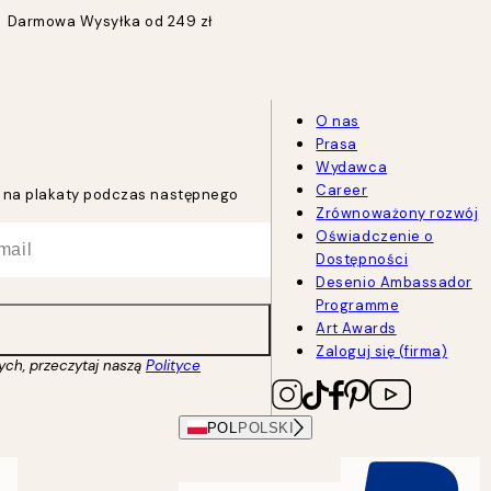
Darmowa Wysyłka od 249 zł
O nas
Prasa
Wydawca
Career
tu na plakaty podczas następnego
Zrównoważony rozwój
Oświadczenie o
Dostępności
Desenio Ambassador
Programme
Art Awards
Zaloguj się (firma)
ych, przeczytaj naszą
Polityce
POL
POLSKI