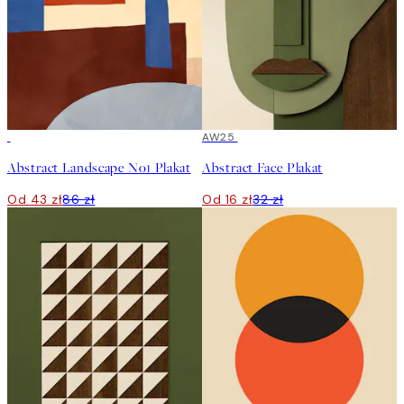
50%*
50%*
AW25
Abstract Landscape No1 Plakat
Abstract Face Plakat
Od 43 zł
86 zł
Od 16 zł
32 zł