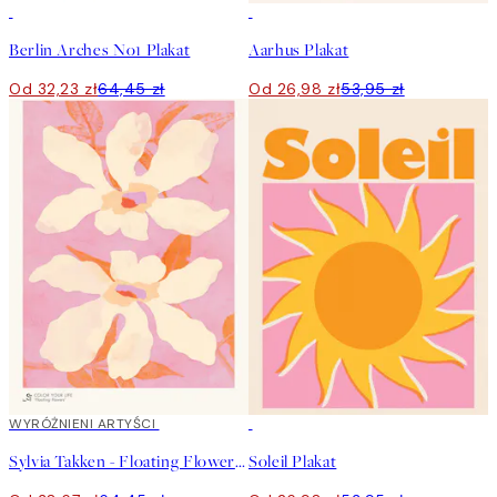
50%*
50%*
Berlin Arches No1 Plakat
Aarhus Plakat
Od 32,23 zł
64,45 zł
Od 26,98 zł
53,95 zł
40%*
WYRÓŻNIENI ARTYŚCI
50%*
Sylvia Takken - Floating Flowers Plakat
Soleil Plakat