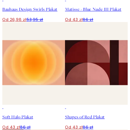
Bauhaus Design Swirls Plakat
Matisse - Blue Nude III Plakat
Od 26,98 zł
53,95 zł
Od 43 zł
86 zł
50%*
50%*
Soft Halo Plakat
Shapes of Red Plakat
Od 43 zł
86 zł
Od 43 zł
86 zł