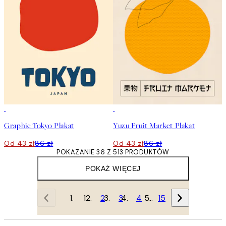
50%*
50%*
Graphic Tokyo Plakat
Yuzu Fruit Market Plakat
Od 43 zł
86 zł
Od 43 zł
86 zł
POKAZANIE 36 Z 513 PRODUKTÓW
POKAŻ WIĘCEJ
1
2
3
4
…
15