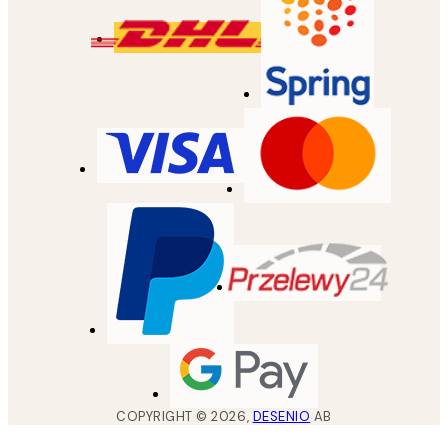
COPYRIGHT ©
2026
,
DESENIO
AB