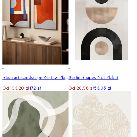
-40%
50%*
Abstract Landscape Zestaw Plakatów
Berlin Shapes No1 Plakat
Od 103,20 zł
172 zł
Od 26,98 zł
53,95 zł