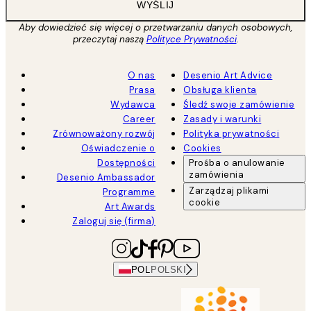
WYŚLIJ
Aby dowiedzieć się więcej o przetwarzaniu danych osobowych,
przeczytaj naszą
Polityce Prywatności
.
O nas
Desenio Art Advice
Prasa
Obsługa klienta
Wydawca
Śledź swoje zamówienie
Career
Zasady i warunki
Zrównoważony rozwój
Polityka prywatności
Oświadczenie o
Cookies
Dostępności
Prośba o anulowanie
zamówienia
Desenio Ambassador
Zarządzaj plikami
Programme
cookie
Art Awards
Zaloguj się (firma)
POL
POLSKI