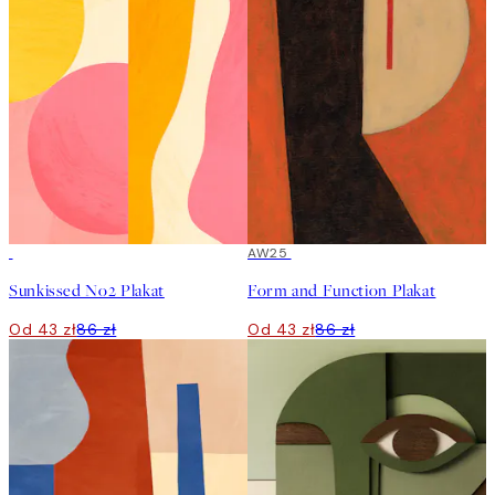
50%*
50%*
AW25
Sunkissed No2 Plakat
Form and Function Plakat
Od 43 zł
86 zł
Od 43 zł
86 zł