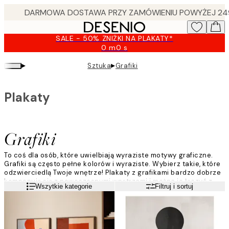
Skip
to
main
SALE - 50% ZNIŻKI NA PLAKATY*
content.
0 m
0 s
Ważny
do:
▸
▸
Sztuka
Grafiki
2026-
08-
09
Plakaty
Grafiki
To coś dla osób, które uwielbiają wyraziste motywy graficzne.
Grafiki są często pełne kolorów i wyraziste. Wybierz takie, które
odzwierciedlą Twoje wnętrze! Plakaty z grafikami bardzo dobrze
komponują się z nowoczesnymi wnętrzami i można je łączyć z
Czytaj więcej
Wszytkie kategorie
Filtruj i sortuj
typografią lub fotografią artystyczną – wystarczy dać pole do
popisu swojej wyobraźni.