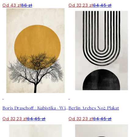
Od 43 zł
86 zł
Od 32,23 zł
64,45 zł
50%*
50%*
Boris Draschoff / Kubistika - Winter Morning Plakat
Berlin Arches No2 Plakat
Od 32,23 zł
64,45 zł
Od 32,23 zł
64,45 zł