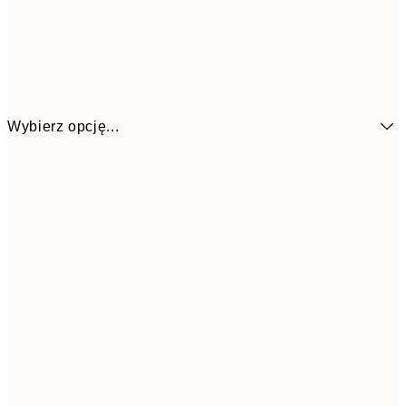
Wybierz opcję...
26,9
21x30 cm