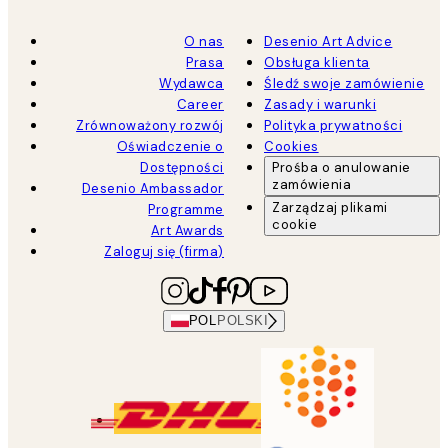
O nas
Desenio Art Advice
Prasa
Obsługa klienta
Wydawca
Śledź swoje zamówienie
Career
Zasady i warunki
Zrównoważony rozwój
Polityka prywatności
Oświadczenie o
Cookies
Dostępności
Prośba o anulowanie
zamówienia
Desenio Ambassador
Zarządzaj plikami
Programme
cookie
Art Awards
Zaloguj się (firma)
POL
POLSKI