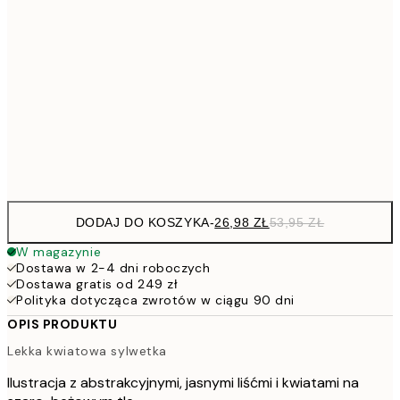
53,
4
30x40 cm
7
50x70 cm
15
Frame
options
DODAJ DO KOSZYKA
-
26,98 ZŁ
53,95 ZŁ
W magazynie
Dostawa w 2-4 dni roboczych
Dostawa gratis od 249 zł
Polityka dotycząca zwrotów w ciągu 90 dni
OPIS PRODUKTU
Lekka kwiatowa sylwetka
Ilustracja z abstrakcyjnymi, jasnymi liśćmi i kwiatami na