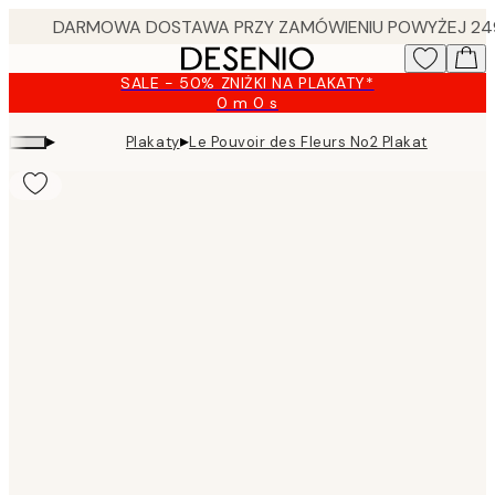
Skip
to
main
SALE - 50% ZNIŻKI NA PLAKATY*
content.
0 m
0 s
Ważny
do:
▸
▸
Plakaty
Le Pouvoir des Fleurs No2 Plakat
2026-
08-
10
Product