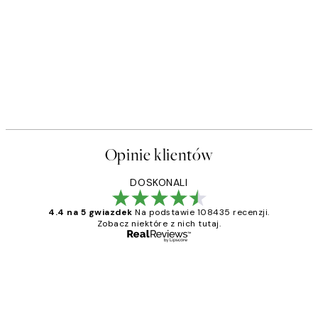
Opinie klientów
DOSKONALI
4.4 na 5 gwiazdek
Na podstawie 108435 recenzji.
Zobacz niektóre z nich tutaj.
Zweryfikowany kupujący
Opinie
klientów
Excellent quality at a nice price