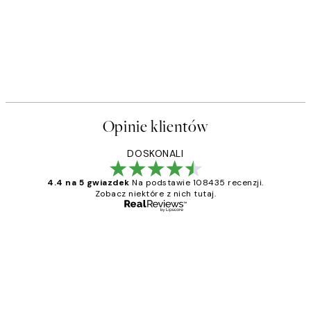
Opinie klientów
DOSKONALI
4.4 na 5 gwiazdek
Na podstawie 108435 recenzji.
Zobacz niektóre z nich tutaj.
Zweryfikowany kupujący
Opinie
klientów
Excellent quality at a nice price