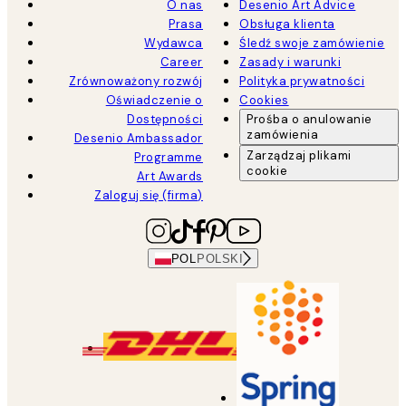
O nas
Desenio Art Advice
Prasa
Obsługa klienta
Wydawca
Śledź swoje zamówienie
Career
Zasady i warunki
Zrównoważony rozwój
Polityka prywatności
Oświadczenie o
Cookies
Dostępności
Prośba o anulowanie
zamówienia
Desenio Ambassador
Zarządzaj plikami
Programme
cookie
Art Awards
Zaloguj się (firma)
POL
POLSKI