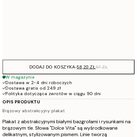
91,2
50x70 cm
15
136,8
70x100 cm
22
Frame
options
DODAJ DO KOSZYKA
-
58,20 ZŁ
97 ZŁ
W magazynie
Dostawa w 2-4 dni roboczych
Dostawa gratis od 249 zł
Polityka dotycząca zwrotów w ciągu 90 dni
OPIS PRODUKTU
Brązowy abstrakcyjny plakat
Plakat z abstrakcyjnymi białymi bazgrołami i rysunkami na
brązowym tle. Słowa "Dolce Vita" są wyśrodkowane
delikatnym, stylizowanym pismem. Linie tworzą