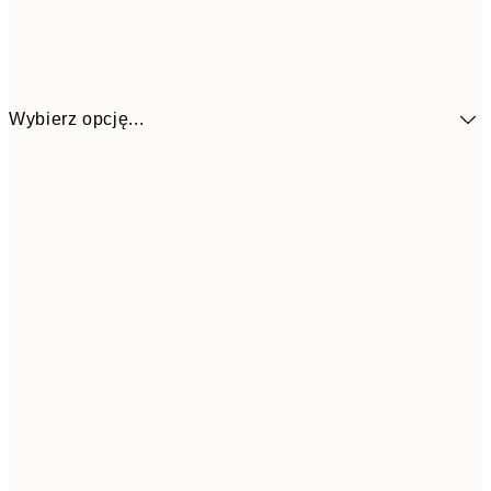
Wybierz opcję...
58,2
30x40 cm