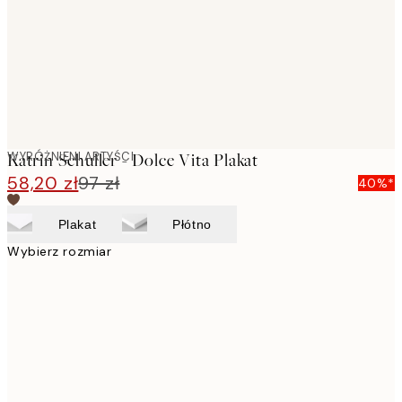
images
WYRÓŻNIENI ARTYŚCI
Katrin Schuller - Dolce Vita Plakat
58,20 zł
97 zł
40%*
Plakat
Płótno
Wybierz rozmiar