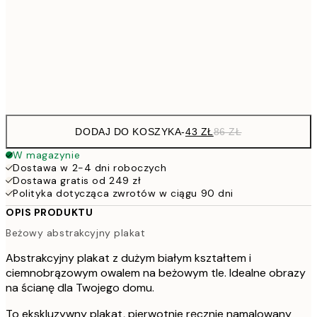
264,5
100x150 cm
52
Frame
options
DODAJ DO KOSZYKA
-
43 ZŁ
86 ZŁ
W magazynie
Dostawa w 2-4 dni roboczych
Dostawa gratis od 249 zł
Polityka dotycząca zwrotów w ciągu 90 dni
OPIS PRODUKTU
Beżowy abstrakcyjny plakat
Abstrakcyjny plakat z dużym białym kształtem i
ciemnobrązowym owalem na beżowym tle. Idealne obrazy
na ścianę dla Twojego domu.
To ekskluzywny plakat, pierwotnie ręcznie namalowany