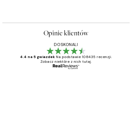
Opinie klientów
DOSKONALI
4.4 na 5 gwiazdek
Na podstawie 108435 recenzji.
Zobacz niektóre z nich tutaj.
Zweryfikowany kupujący
Opinie
klientów
Excellent quality at a nice price
20 kwi
Magdalena B