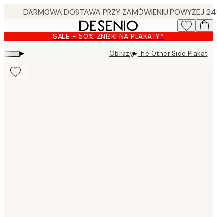
Skip
to
main
SALE - 50% ZNIŻKI NA PLAKATY*
content.
▸
▸
Obrazy
The Other Side Plakat
Product
images