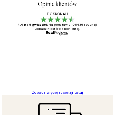
Opinie klientów
DOSKONALI
4.4 na 5 gwiazdek
Na podstawie 108435 recenzji.
Zobacz niektóre z nich tutaj.
Zweryfikowany kupujący
Opinie
klientów
Excellent quality at a nice price
20 kwi
Magdalena B
Zobacz więcej recenzji tutaj