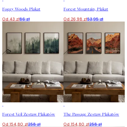
Foggy Woods Plakat
Forest Mountain, Plakat
Od 43 zł
86 zł
Od 26,98 zł
53,95 zł
-40%
-40%
Forest Veil Zestaw Plakatów
The Passage Zestaw Plakatów
Od 154,80 zł
258 zł
Od 154,80 zł
258 zł