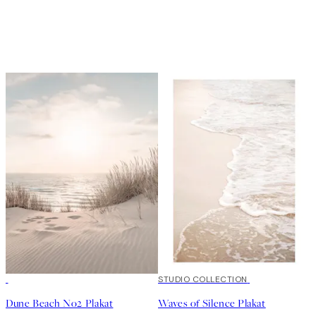
50%*
50%*
STUDIO COLLECTION
Dune Beach No2 Plakat
Waves of Silence Plakat