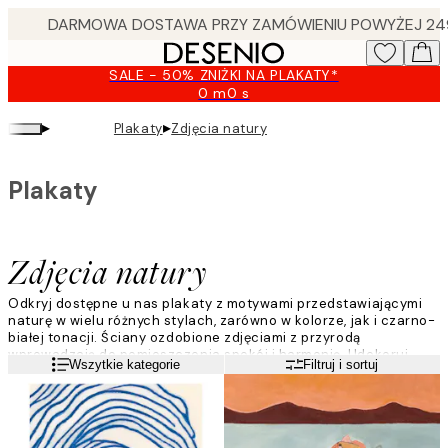
Skip
to
main
SALE - 50% ZNIŻKI NA PLAKATY*
content.
0 m
0 s
Ważny
do:
▸
▸
Plakaty
Zdjęcia natury
2026-
08-
09
Plakaty
Zdjęcia natury
Odkryj dostępne u nas plakaty z motywami przedstawiającymi
naturę w wielu różnych stylach, zarówno w kolorze, jak i czarno-
białej tonacji. Ściany ozdobione zdjęciami z przyrodą
wprowadzają do pomieszczenia spokój i harmonię. Udekoruj
Czytaj więcej
Wszytkie kategorie
Filtruj i sortuj
ściany motywami z wzburzonym morzem, bujnym lasem lub
widokami z górskich szczytów. Nasza szeroka oferta pasuje do
wielu stylów wystroju wnętrz.