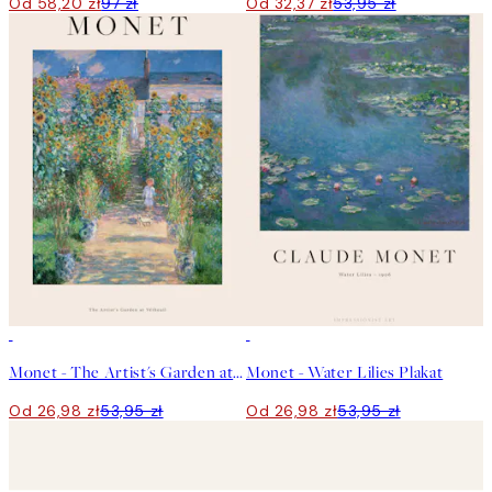
Od 58,20 zł
97 zł
Od 32,37 zł
53,95 zł
50%*
50%*
Monet - The Artist's Garden at Vétheuil Plakat
Monet - Water Lilies Plakat
Od 26,98 zł
53,95 zł
Od 26,98 zł
53,95 zł