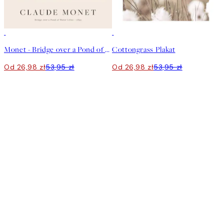
50%*
50%*
Monet - Bridge over a Pond of Water Lilies Plakat
Cottongrass Plakat
Od 26,98 zł
53,95 zł
Od 26,98 zł
53,95 zł