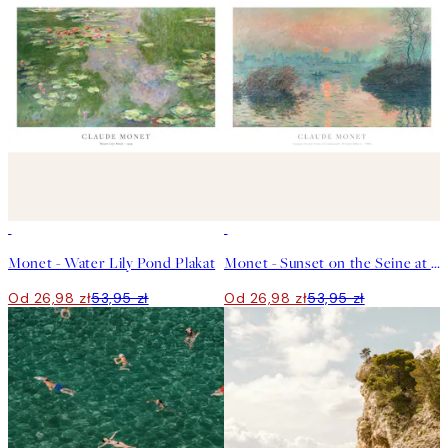
50%*
50%*
Monet - Water Lily Pond Plakat
Monet - Sunset on the Seine at Lavacourt, Winter Effect Plakat
Od 26,98 zł
53,95 zł
Od 26,98 zł
53,95 zł