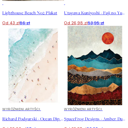
50%*
50%*
Lighthouse Beach No2 Plakat
Utagawa Kuniyoshi - Fuji no Yukei Plakat
Od 43 zł
86 zł
Od 26,98 zł
53,95 zł
40%*
WYRÓŻNIENI ARTYŚCI
40%*
WYRÓŻNIENI ARTYŚCI
Richard Podgurski - Ocean Dip Plakat
SpaceFrog Designs - Amber Dusk Plakat