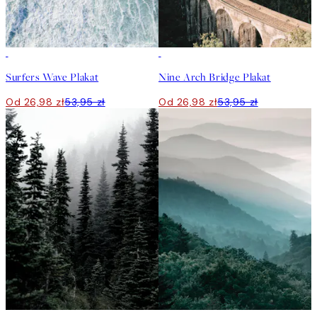
50%*
50%*
Surfers Wave Plakat
Nine Arch Bridge Plakat
Od 26,98 zł
53,95 zł
Od 26,98 zł
53,95 zł
50%*
50%*