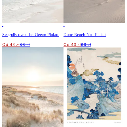
50%*
50%*
Seagulls over the Ocean Plakat
Dune Beach No1 Plakat
Od 43 zł
86 zł
Od 43 zł
86 zł