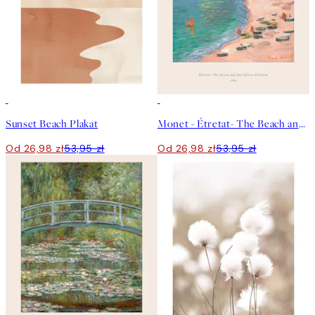
50%*
50%*
Sunset Beach Plakat
Monet - Étretat- The Beach and the Falaise d'Amont Plakat
Od 26,98 zł
53,95 zł
Od 26,98 zł
53,95 zł