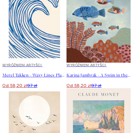
40%*
WYRÓŻNIENI ARTYŚCI
40%*
WYRÓŻNIENI ARTYŚCI
Merel Takken - Wavy Lines Plakat
Karina Jambrak - A Swim in the Ocean Plakat
Od 58,20 zł
97 zł
Od 58,20 zł
97 zł