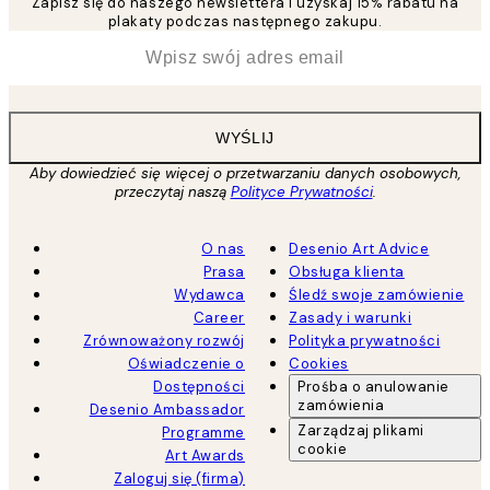
Zapisz się do naszego newslettera i uzyskaj 15% rabatu na
plakaty podczas następnego zakupu.
*
Email
WYŚLIJ
Aby dowiedzieć się więcej o przetwarzaniu danych osobowych,
przeczytaj naszą
Polityce Prywatności
.
O nas
Desenio Art Advice
Prasa
Obsługa klienta
Wydawca
Śledź swoje zamówienie
Career
Zasady i warunki
Zrównoważony rozwój
Polityka prywatności
Oświadczenie o
Cookies
Dostępności
Prośba o anulowanie
zamówienia
Desenio Ambassador
Zarządzaj plikami
Programme
cookie
Art Awards
Zaloguj się (firma)