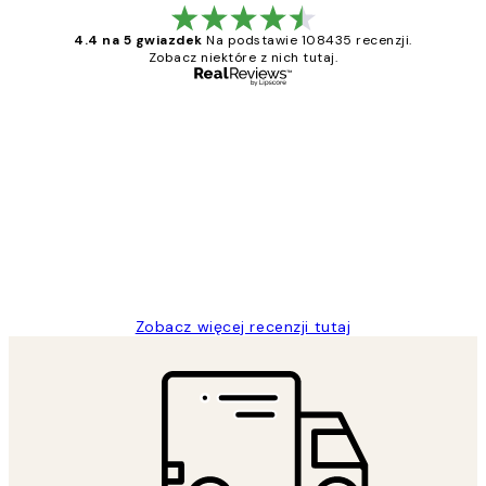
4.4 na 5 gwiazdek
Na podstawie 108435 recenzji.
Zobacz niektóre z nich tutaj.
Zweryfikowany kupujący
Opinie
klientów
Excellent quality at a nice price
20 kwi
Magdalena B
Zobacz więcej recenzji tutaj