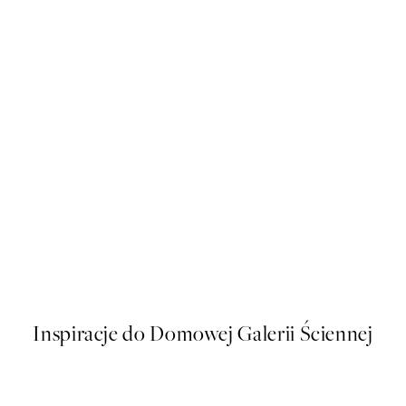
50%*
Soft Couple Plakat
Od 32,23 zł
64,45 zł
Inspiracje do Domowej Galerii Ściennej