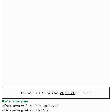
26,9
21x30 cm
53,
4
30x40 cm
5
40x50 cm
10
7
50x70 cm
15
10
70x100 cm
20
Frame
options
DODAJ DO KOSZYKA
-
26,98 ZŁ
53,95 ZŁ
W magazynie
Dostawa w 2-4 dni roboczych
Dostawa gratis od 249 zł