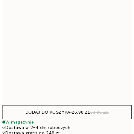
4
30x40 cm
5
40x50 cm
10
7
50x70 cm
15
10
70x100 cm
20
264,5
100x150 cm
52
Frame
options
DODAJ DO KOSZYKA
-
26,98 ZŁ
53,95 ZŁ
W magazynie
Dostawa w 2-4 dni roboczych
Dostawa gratis od 249 zł