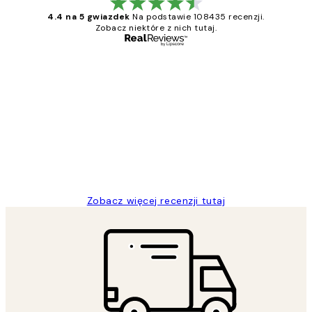
4.4 na 5 gwiazdek
Na podstawie 108435 recenzji.
Zobacz niektóre z nich tutaj.
Zweryfikowany kupujący
Opinie
klientów
Excellent quality at a nice price
20 kwi
Magdalena B
Zobacz więcej recenzji tutaj