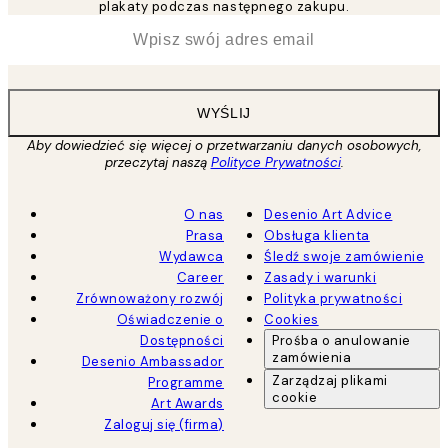
plakaty podczas następnego zakupu.
*
Email
WYŚLIJ
Aby dowiedzieć się więcej o przetwarzaniu danych osobowych,
przeczytaj naszą
Polityce Prywatności
.
O nas
Desenio Art Advice
Prasa
Obsługa klienta
Wydawca
Śledź swoje zamówienie
Career
Zasady i warunki
Zrównoważony rozwój
Polityka prywatności
Oświadczenie o
Cookies
Dostępności
Prośba o anulowanie
zamówienia
Desenio Ambassador
Zarządzaj plikami
Programme
cookie
Art Awards
Zaloguj się (firma)