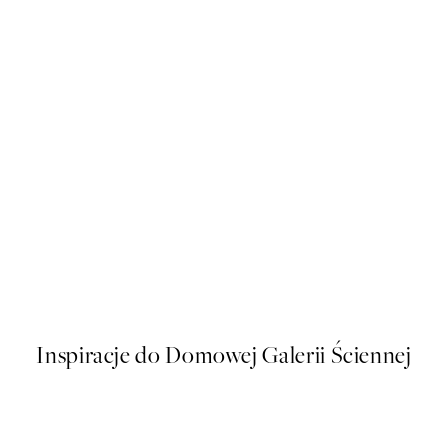
50%*
Close Up Blossom Plakat
Od 26,98 zł
53,95 zł
Inspiracje do Domowej Galerii Ściennej