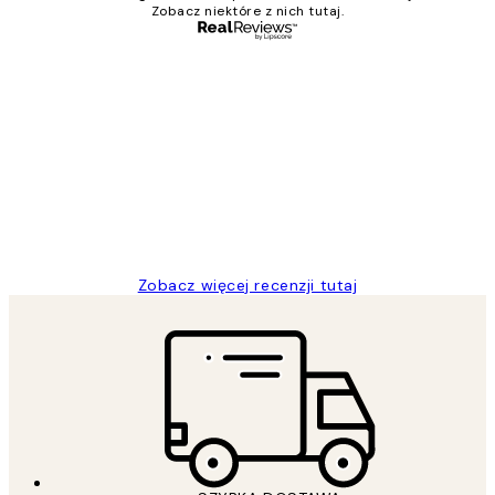
Zobacz niektóre z nich tutaj.
Zweryfikowany kupujący
Opinie
klientów
Excellent quality at a nice price
20 kwi
Magdalena B
Zobacz więcej recenzji tutaj