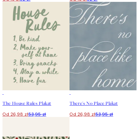
50%*
50%*
The House Rules Plakat
There's No Place Plakat
Od 26,98 zł
53,95 zł
Od 26,98 zł
53,95 zł