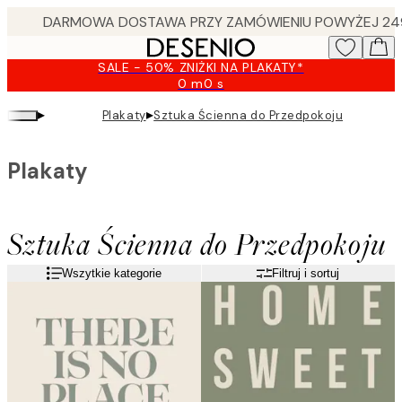
Skip
to
main
SALE - 50% ZNIŻKI NA PLAKATY*
content.
0 m
0 s
Ważny
do:
▸
▸
Plakaty
Sztuka Ścienna do Przedpokoju
2026-
08-
10
Plakaty
Sztuka Ścienna do Przedpokoju
Wszytkie kategorie
Filtruj i sortuj