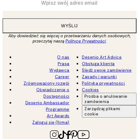
WYŚLIJ
Aby dowiedzieć się więcej o przetwarzaniu danych osobowych,
przeczytaj naszą
Polityce Prywatności
.
O nas
Desenio Art Advice
Prasa
Obsługa klienta
Wydawca
Śledź swoje zamówienie
Career
Zasady i warunki
Zrównoważony rozwój
Polityka prywatności
Oświadczenie o
Cookies
Dostępności
Prośba o anulowanie
zamówienia
Desenio Ambassador
Zarządzaj plikami
Programme
cookie
Art Awards
Zaloguj się (firma)