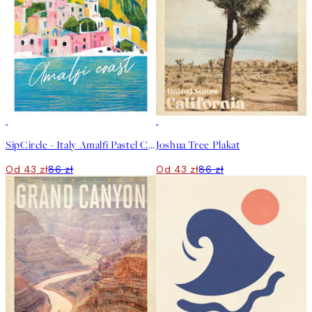
50%*
50%*
SipCircle - Italy Amalfi Pastel Coast Plakat
Joshua Tree Plakat
Od 43 zł
86 zł
Od 43 zł
86 zł