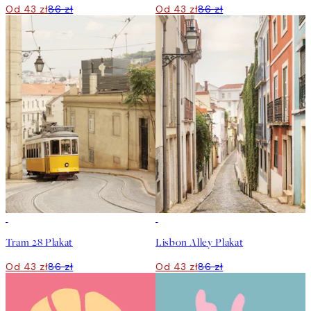
Od 43 zł
86 zł
Od 43 zł
86 zł
50%*
50%*
Tram 28 Plakat
Lisbon Alley Plakat
Od 43 zł
86 zł
Od 43 zł
86 zł