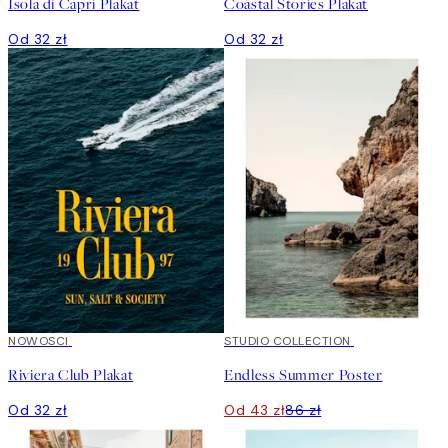
Isola di Capri Plakat
Coastal Stories Plakat
Od 32 zł
Od 32 zł
NOWOSCI
50%*
STUDIO COLLECTION
Riviera Club Plakat
Endless Summer Poster
Od 32 zł
Od 43 zł
86 zł