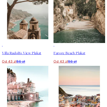
50%*
50%*
Villa Rudolfo View Plakat
Furore Beach Plakat
Od 43 zł
86 zł
Od 43 zł
86 zł