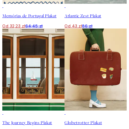
50%*
50%*
Memórias de Portugal Plakat
Atlantic Zest Plakat
Od 32,23 zł
64,45 zł
Od 43 zł
86 zł
50%*
50%*
The Journey Begins Plakat
Globetrotter Plakat