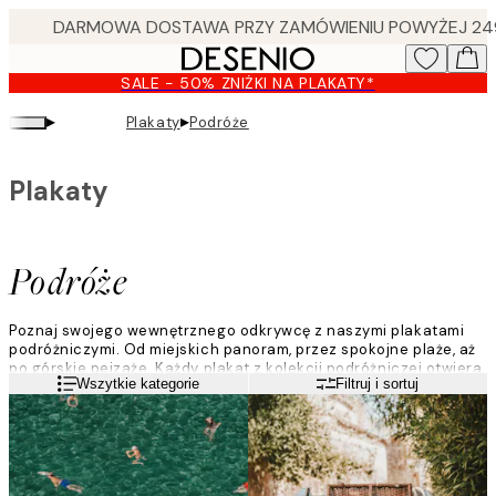
Skip
to
main
SALE - 50% ZNIŻKI NA PLAKATY*
content.
▸
▸
Plakaty
Podróże
Plakaty
Podróże
Poznaj swojego wewnętrznego odkrywcę z naszymi plakatami
podróżniczymi. Od miejskich panoram, przez spokojne plaże, aż
po górskie pejzaże. Każdy plakat z kolekcji podróżniczej otwiera
Czytaj więcej
Wszytkie kategorie
Filtruj i sortuj
przed Tobą drzwi do innego zakątka świata. Zanurz się w nowych
kulturach i zapierających dech w piersiach krajobrazach.