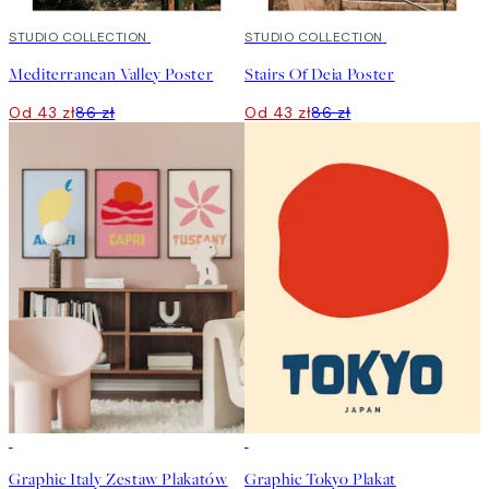
50%*
STUDIO COLLECTION
50%*
STUDIO COLLECTION
Mediterranean Valley Poster
Stairs Of Deia Poster
Od 43 zł
86 zł
Od 43 zł
86 zł
-40%
50%*
Graphic Italy Zestaw Plakatów
Graphic Tokyo Plakat