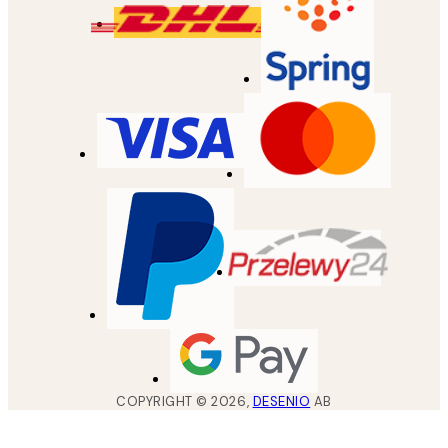
COPYRIGHT ©
2026
,
DESENIO
AB