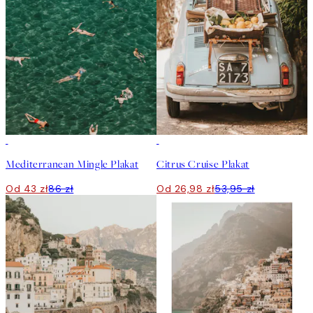
50%*
50%*
Mediterranean Mingle Plakat
Citrus Cruise Plakat
Od 43 zł
86 zł
Od 26,98 zł
53,95 zł