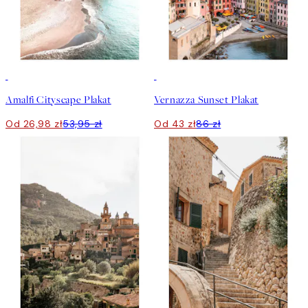
50%*
50%*
Amalfi Cityscape Plakat
Vernazza Sunset Plakat
Od 26,98 zł
53,95 zł
Od 43 zł
86 zł