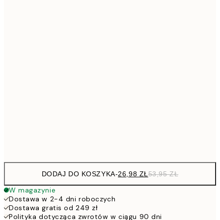
26,9
21x30 cm
53,
4
30x40 cm
5
40x50 cm
10
7
50x70 cm
15
10
70x100 cm
20
Frame
options
DODAJ DO KOSZYKA
-
26,98 ZŁ
53,95 ZŁ
W magazynie
Dostawa w 2-4 dni roboczych
Dostawa gratis od 249 zł
Polityka dotycząca zwrotów w ciągu 90 dni