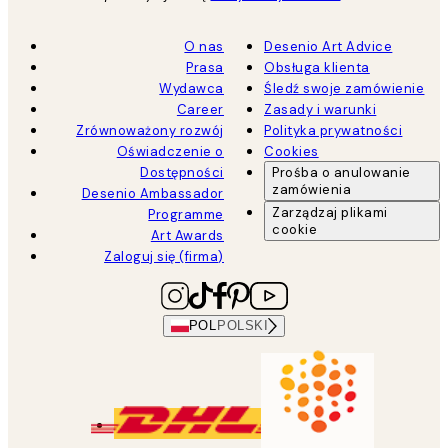
O nas
Desenio Art Advice
Prasa
Obsługa klienta
Wydawca
Śledź swoje zamówienie
Career
Zasady i warunki
Zrównoważony rozwój
Polityka prywatności
Oświadczenie o
Cookies
Dostępności
Prośba o anulowanie
zamówienia
Desenio Ambassador
Zarządzaj plikami
Programme
cookie
Art Awards
Zaloguj się (firma)
POL
POLSKI