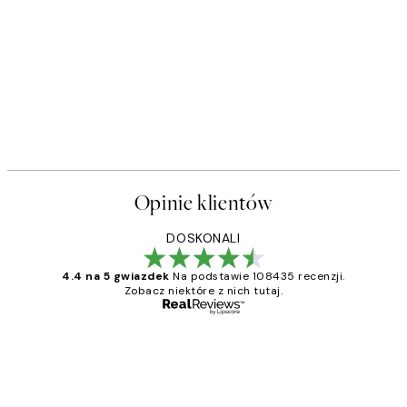
Opinie klientów
DOSKONALI
4.4 na 5 gwiazdek
Na podstawie 108435 recenzji.
Zobacz niektóre z nich tutaj.
Zweryfikowany kupujący
Opinie
klientów
Excellent quality at a nice price