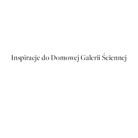
50%*
Amalfi Drive Plakat
Od 43 zł
86 zł
Inspiracje do Domowej Galerii Ściennej