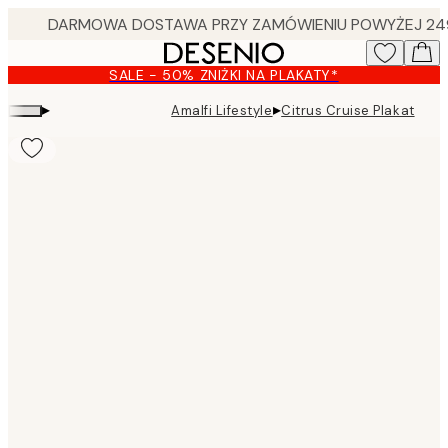
Skip
to
main
SALE - 50% ZNIŻKI NA PLAKATY*
content.
▸
▸
Amalfi Lifestyle
Citrus Cruise Plakat
Product
images