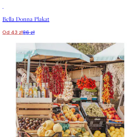
50%*
Bella Donna Plakat
Od 43 zł
86 zł