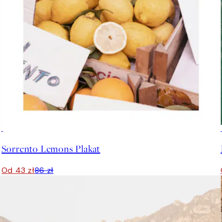
50%*
Sorrento Lemons Plakat
Od 43 zł
86 zł