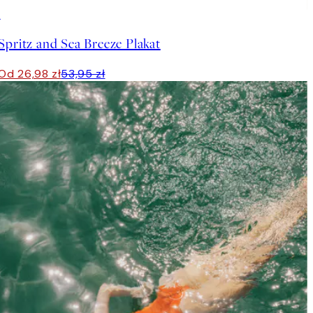
50%*
Spritz and Sea Breeze Plakat
Od 26,98 zł
53,95 zł