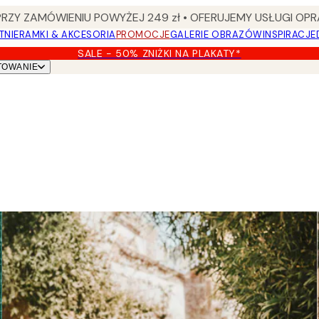
Y ZAMÓWIENIU POWYŻEJ 249 zł • OFERUJEMY USŁUGI OPR
TNIE
RAMKI & AKCESORIA
PROMOCJE
GALERIE OBRAZÓW
INSPIRACJE
SALE - 50% ZNIŻKI NA PLAKATY*
TOWANIE