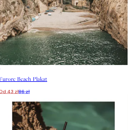
50%*
Furore Beach Plakat
Od 43 zł
86 zł