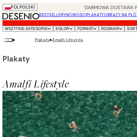
Skip
DARMOWA DOSTAWA PRZ
POL
POLSKI
to
BESTSELLERY
NOWOŚCI
PLAKATY
OBRAZY NA PŁÓ
main
content.
WSZYTKIE KATEGORIE
KOLOR
FORMAT
ROZMIAR
SOR
▸
▸
Plakaty
Amalfi Lifestyle
Plakaty
Amalfi Lifestyle