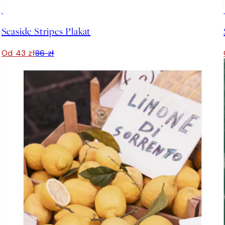
50%*
Seaside Stripes Plakat
Od 43 zł
86 zł