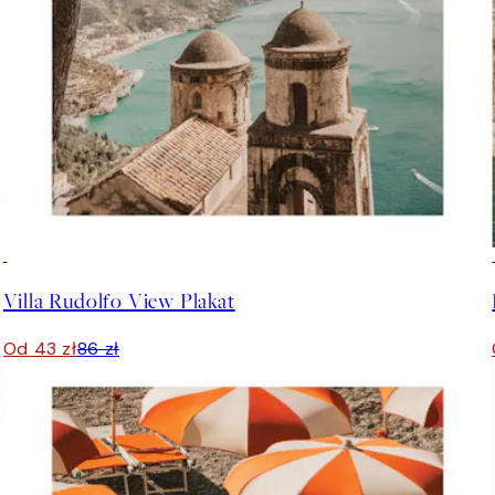
50%*
Villa Rudolfo View Plakat
Od 43 zł
86 zł