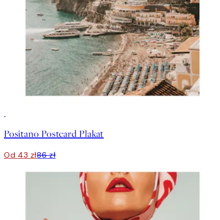
50%*
Positano Postcard Plakat
Od 43 zł
86 zł