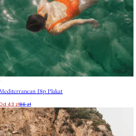
50%*
Mediterranean Dip Plakat
Od 43 zł
86 zł