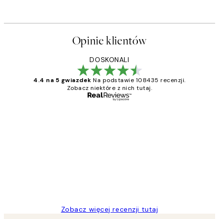
Opinie klientów
DOSKONALI
4.4 na 5 gwiazdek
Na podstawie 108435 recenzji.
Zobacz niektóre z nich tutaj.
Zweryfikowany kupujący
Opinie
klientów
Excellent quality at a nice price
20 kwi
Magdalena B
Zobacz więcej recenzji tutaj