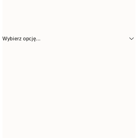
Wybierz opcję...
4
30x40 cm