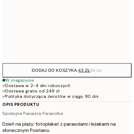
7
50x70 cm
15
10
70x100 cm
20
Frame
options
DODAJ DO KOSZYKA
-
43 ZŁ
86 ZŁ
W magazynie
Dostawa w 2-4 dni roboczych
Dostawa gratis od 249 zł
Polityka dotycząca zwrotów w ciągu 90 dni
OPIS PRODUKTU
Spokojna Pasiasta Parasolka
Dzień na plaży: fotoplakat z parasolami i leżakami na
słonecznym Positano.