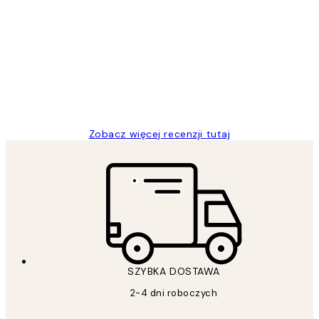
Opinie
klientów
Excellent quality at a nice price
20 kwi
Magdalena B
Zobacz więcej recenzji tutaj
SZYBKA DOSTAWA
2-4 dni roboczych