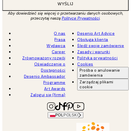
WYŚLIJ
Aby dowiedzieć się więcej o przetwarzaniu danych osobowych,
przeczytaj naszą
Polityce Prywatności
.
O nas
Desenio Art Advice
Prasa
Obsługa klienta
Wydawca
Śledź swoje zamówienie
Career
Zasady i warunki
Zrównoważony rozwój
Polityka prywatności
Oświadczenie o
Cookies
Dostępności
Prośba o anulowanie
zamówienia
Desenio Ambassador
Zarządzaj plikami
Programme
cookie
Art Awards
Zaloguj się (firma)
POL
POLSKI