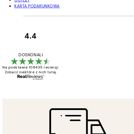
OUTLET
KARTA PODARUNKOWA
4.4
Opinie
klientów
Excellent quality a
DOSKONALI
Na podstawie 108435 recenzji.
Zobacz niektóre z nich tutaj.
20 kwi
Magdalena B