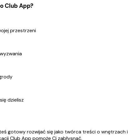
o Club App?
ojej przestrzeni
 wyzwania
agrody
się dzielisz
eś gotowy rozwijać się jako twórca treści o wnętrzach i
kacji Club App pomoże Ci zabłysnąć.