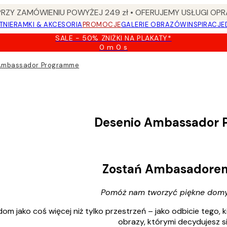
Y ZAMÓWIENIU POWYŻEJ 249 zł • OFERUJEMY USŁUGI OPR
TNIE
RAMKI & AKCESORIA
PROMOCJE
GALERIE OBRAZÓW
INSPIRACJE
SALE - 50% ZNIŻKI NA PLAKATY*
0 m
0 s
Ważny
do:
Ambassador Programme
2026-
08-
09
Desenio Ambassador
Zostań Ambasadorem
Pomóż nam tworzyć piękne domy 
om jako coś więcej niż tylko przestrzeń – jako odbicie tego, 
obrazy, którymi decydujesz s