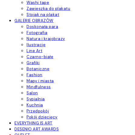
Washi tape
Zawieszka do plakatu
Stojak na plakat
GALERIE OBRAZÓW
Doskonała para
Fotografia
Natura i krajobrazy
Ilustracje
Line Art
Czarno-białe
Grafiki
Botaniczne
Fashion
Mapy i miasta
Mindfulness
Salon
Sypialnia
Kuchnia
Przedpokój
Pokój dziecięcy
EVERYTHING IS ART
DESENIO ART AWARDS