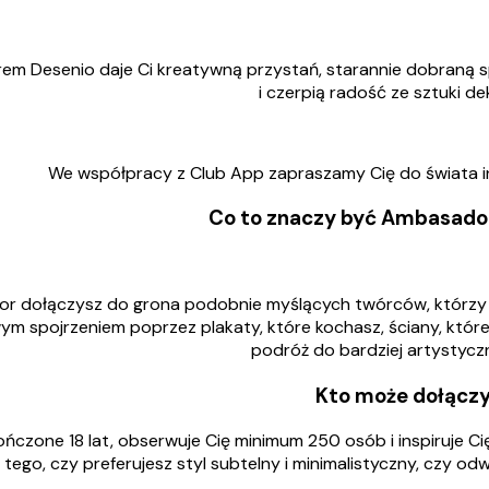
m Desenio daje Ci kreatywną przystań, starannie dobraną sp
i czerpią radość ze sztuki d
We współpracy z Club App zapraszamy Cię do świata insp
Co to znaczy być Ambasado
 dołączysz do grona podobnie myślących twórców, którzy trakt
m spojrzeniem poprzez plakaty, które kochasz, ściany, które s
podróż do bardziej artystyc
Kto może dołącz
ończone 18 lat, obserwuje Cię minimum 250 osób i inspiruje Ci
 tego, czy preferujesz styl subtelny i minimalistyczny, czy o