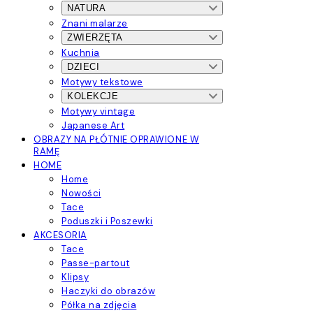
NATURA
Znani malarze
ZWIERZĘTA
Kuchnia
DZIECI
Motywy tekstowe
KOLEKCJE
Motywy vintage
Japanese Art
OBRAZY NA PŁÓTNIE OPRAWIONE W
RAMĘ
HOME
Home
Nowości
Tace
Poduszki i Poszewki
AKCESORIA
Tace
Passe-partout
Klipsy
Haczyki do obrazów
Półka na zdjęcia