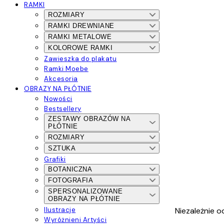
RAMKI
ROZMIARY
RAMKI DREWNIANE
RAMKI METALOWE
KOLOROWE RAMKI
Zawieszka do plakatu
Ramki Moebe
Akcesoria
OBRAZY NA PŁÓTNIE
Nowości
Bestsellery
ZESTAWY OBRAZÓW NA
PŁÓTNIE
ROZMIARY
SZTUKA
Grafiki
BOTANICZNA
FOTOGRAFIA
SPERSONALIZOWANE
OBRAZY NA PŁÓTNIE
Niezależnie o
Ilustracje
Wyróżnieni Artyści