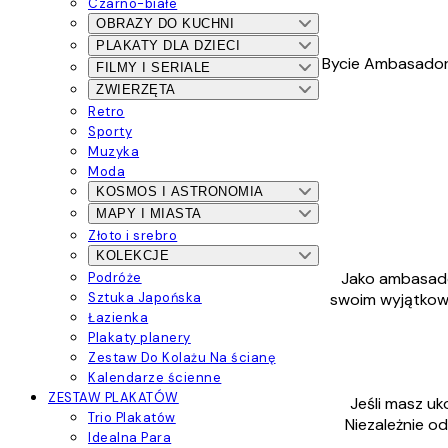
Czarno-białe
OBRAZY DO KUCHNI
PLAKATY DLA DZIECI
Bycie Ambasadore
FILMY I SERIALE
ZWIERZĘTA
Retro
Sporty
Muzyka
Moda
KOSMOS I ASTRONOMIA
MAPY I MIASTA
Złoto i srebro
KOLEKCJE
Jako ambasador
Podróże
swoim wyjątkowy
Sztuka Japońska
Łazienka
Plakaty planery
Zestaw Do Kolażu Na ścianę
Kalendarze ścienne
ZESTAW PLAKATÓW
Jeśli masz uk
Trio Plakatów
Niezależnie od
Idealna Para