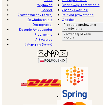
Prasa
Obsługa klienta
Wydawca
Śledź swoje zamówienie
Career
Zasady i warunki
Zrównoważony rozwój
Polityka prywatności
Oświadczenie o
Cookies
Dostępności
Prośba o anulowanie
zamówienia
Desenio Ambassador
Zarządzaj plikami
Programme
cookie
Art Awards
Zaloguj się (firma)
POL
POLSKI