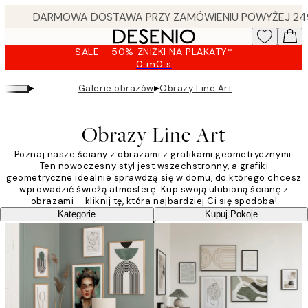
Skip
to
main
SALE - 50% ZNIŻKI NA PLAKATY*
content.
0 m
0 s
Ważny
do:
▸
▸
Galerie obrazów
Obrazy Line Art
2026-
08-
09
Obrazy Line Art
Poznaj nasze ściany z obrazami z grafikami geometrycznymi.
Ten nowoczesny styl jest wszechstronny, a grafiki
geometryczne idealnie sprawdzą się w domu, do którego chcesz
wprowadzić świeżą atmosferę. Kup swoją ulubioną ścianę z
obrazami – kliknij tę, która najbardziej Ci się spodoba!
Kategorie
Kupuj Pokoje