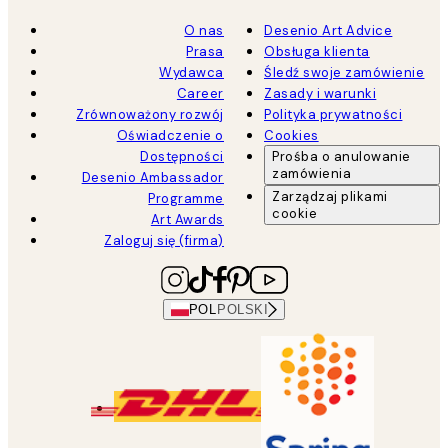
O nas
Desenio Art Advice
Prasa
Obsługa klienta
Wydawca
Śledź swoje zamówienie
Career
Zasady i warunki
Zrównoważony rozwój
Polityka prywatności
Oświadczenie o
Cookies
Dostępności
Prośba o anulowanie
zamówienia
Desenio Ambassador
Zarządzaj plikami
Programme
cookie
Art Awards
Zaloguj się (firma)
POL
POLSKI