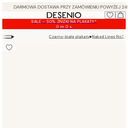
Skip
to
main
SALE - 50% ZNIŻKI NA PLAKATY*
content.
0 m
0 s
Ważny
do:
▸
▸
Czarno-białe plakaty
Naked Lines No2 P
2026-
08-
09
Product