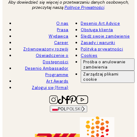
Aby dowiedzieć się więcej o przetwarzaniu danych osobowych,
przeczytaj naszą
Polityce Prywatności
.
O nas
Desenio Art Advice
Prasa
Obsługa klienta
Wydawca
Śledź swoje zamówienie
Career
Zasady i warunki
Zrównoważony rozwój
Polityka prywatności
Oświadczenie o
Cookies
Dostępności
Prośba o anulowanie
zamówienia
Desenio Ambassador
Zarządzaj plikami
Programme
cookie
Art Awards
Zaloguj się (firma)
POL
POLSKI