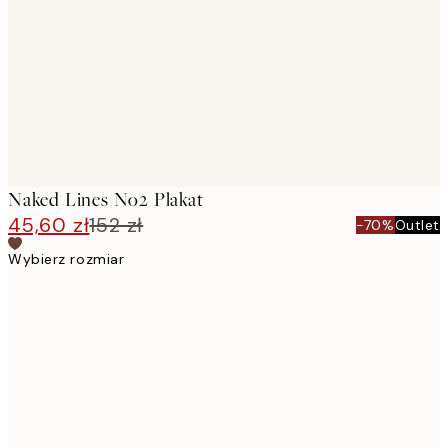
images
Naked Lines No2 Plakat
45,60 zł
152 zł
-70%
Outlet
Wybierz rozmiar