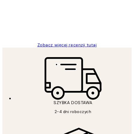
klientów
Excellent quality at a nice price
20 kwi
Magdalena B
Zobacz więcej recenzji tutaj
SZYBKA DOSTAWA
2-4 dni roboczych